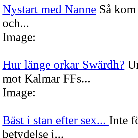
Nystart med Nanne
Så kom 
och...
Image:
Hur länge orkar Swärdh?
Un
mot Kalmar FFs...
Image:
Bäst i stan efter sex...
Inte f
betydelse i...