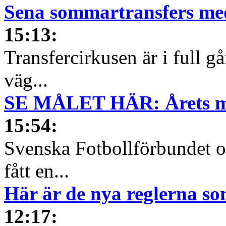
Sena sommartransfers med
15:13
:
Transfercirkusen är i full g
väg...
SE MÅLET HÄR: Årets mål
15:54
:
Svenska Fotbollförbundet oc
fått en...
Här är de nya reglerna so
12:17
: