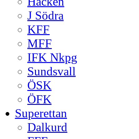
Häcken
J Södra
KFF
MFF
IFK Nkpg
Sundsvall
ÖSK
ÖFK
Superettan
Dalkurd