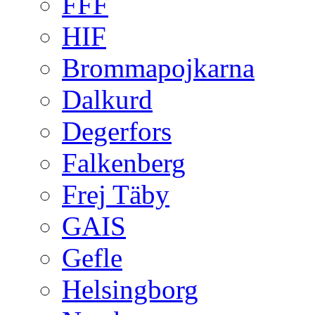
FFF
HIF
Brommapojkarna
Dalkurd
Degerfors
Falkenberg
Frej Täby
GAIS
Gefle
Helsingborg