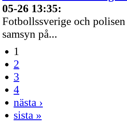
05-26 13:35
:
Fotbollssverige och polisen
samsyn på...
1
2
3
4
nästa ›
sista »