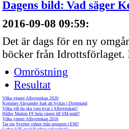
Dagens bild: Vad säger 
2016-09-08 09:59
:
Det är dags för en ny omgå
böcker från Idrottsförlaget. I
Omröstning
Resultat
Vilka vinner Allsvenskan 2020
Kommer Alexander Isak att lyckas i Dortmund
Vilka vill du ska vara kvar i Allsvenskan?
Håller Malmö FF hela vägen till SM-guld?
Vilka vinner Allsvenskan 2016
Tar sig Sverige vidare från gruppen i EM?