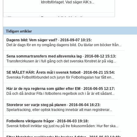
Idrottsförlaget. Vad säger AIK:s...
Dagens bild: Vad säger
Kennedy?
2016-09-08 09:59
:
Tidigare artiklar
Det är dags för en ny omgång dagens
Dagens bild: Vem säger vad?
-
2016-09-07 10:15
:
bild. Du tävlar om böcker från
Det är dags för en ny omgång dagens bild. Du tävlar om böcker från...
Idrottsförlaget. Idag är vi...
Sena sommartransfers med allsvenska lag
-
2016-08-12 15:13
:
Transfercirkusen är i full gång och det svenska fönstret är på väg...
SE MÅLET HÄR: Årets mål i svensk fotboll
-
2016-06-21 15:54
:
Svenska Fotbollförbundet och juryn för Fotbollsgalan har fått en...
Här är de nya reglerna som gäller efter EM
-
2016-06-05 12:17
:
Då och då ändrar Fifa i fotbollens regelbok och i år är ett sådant...
Storebror ser varje steg på planen
-
2016-06-04 16:23
:
Spelartracking, eller optisk tracking innebär att man registrerar...
Fotbollens viktigaste frågor
-
2016-06-03 19:18
:
Svensk fotboll inriktar sig just nu på tre fokusområden: Hur fler ska...