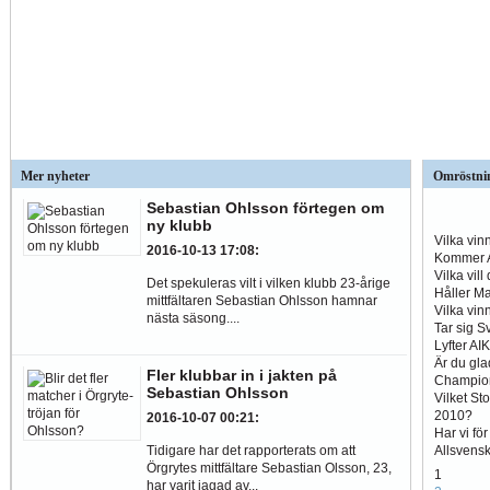
Mer nyheter
Omröstni
Sebastian Ohlsson förtegen om
ny klubb
Vilka vin
2016-10-13 17:08
:
Kommer A
Vilka vil
Det spekuleras vilt i vilken klubb 23-årige
Håller Ma
mittfältaren Sebastian Ohlsson hamnar
Vilka vin
nästa säsong....
Tar sig S
Lyfter AI
Är du gla
Fler klubbar in i jakten på
Champio
Sebastian Ohlsson
Vilket St
2010?
2016-10-07 00:21
:
Har vi fö
Allsvens
Tidigare har det rapporterats om att
Örgrytes mittfältare Sebastian Olsson, 23,
1
har varit jagad av...