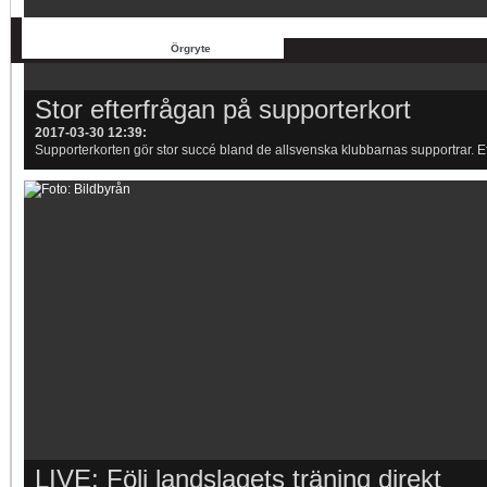
Allsvenskan
Superettan
Landslag
Silly Season
AFC
Dalkurd
AIK
FFF
DIF
HIF
Elfsborg
Brommapojkarna
IFK Gbg
HBK
Dalkurd
Hammarby
Degerfors
Häcken
Falkenberg
J Sö
Värnamo
Åtvidaberg
Örgryte
Öster
Stor efterfrågan på supporterkort
2017-03-30 12:39
:
Supporterkorten gör stor succé bland de allsvenska klubbarnas supportrar. Eft
LIVE: Följ landslagets träning direkt