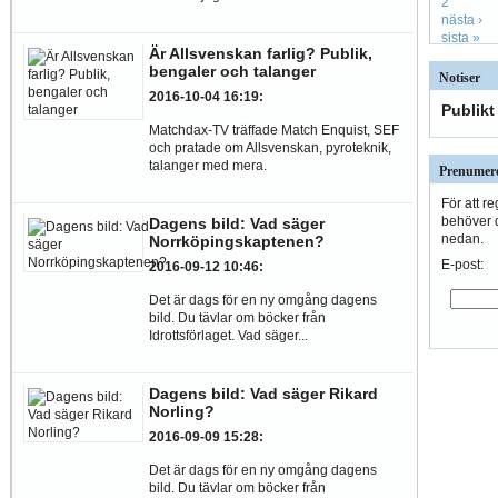
2
nästa ›
sista »
Är Allsvenskan farlig? Publik,
bengaler och talanger
Notiser
2016-10-04 16:19
:
Publikt
Matchdax-TV träffade Match Enquist, SEF
och pratade om Allsvenskan, pyroteknik,
talanger med mera.
Prenumere
För att r
behöver d
Dagens bild: Vad säger
nedan.
Norrköpingskaptenen?
E-post:
2016-09-12 10:46
:
Det är dags för en ny omgång dagens
bild. Du tävlar om böcker från
Idrottsförlaget. Vad säger...
Dagens bild: Vad säger Rikard
Norling?
2016-09-09 15:28
:
Det är dags för en ny omgång dagens
bild. Du tävlar om böcker från