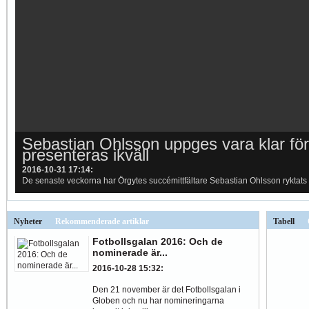
Sebastian Ohlsson uppges vara klar fö
presenteras ikväll
2016-10-31 17:14
:
De senaste veckorna har Örgytes succémittfältare Sebastian Ohlsson ryktats til
Nyheter
Rekommenderade artiklar
Tabell
Fotbollsgalan 2016: Och de
nominerade är...
2016-10-28 15:32
:
Den 21 november är det Fotbollsgalan i
Globen och nu har nomineringarna