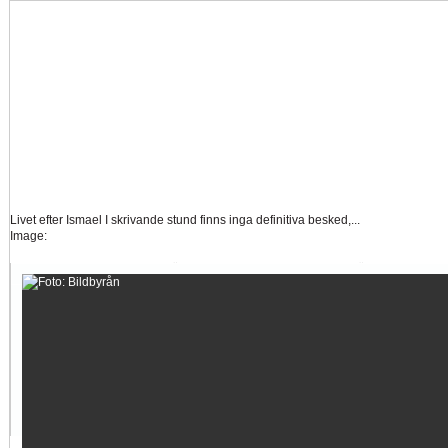
Livet efter Ismael
I skrivande stund finns inga definitiva besked,...
Image:
Tankar om KFFs framtid
Efter förlusten borta mot AFC Eskilstuna är det...
Image:
Nystart med Nanne
Så kom då det som väl alla väntat på och...
Image:
Hur länge orkar Swärdh?
Under en längre tid har kritiken mot Kalmar FFs...
Image:
Bäst i stan efter sex...
Inte för att det kanske har så stor betydelse i...
Image: