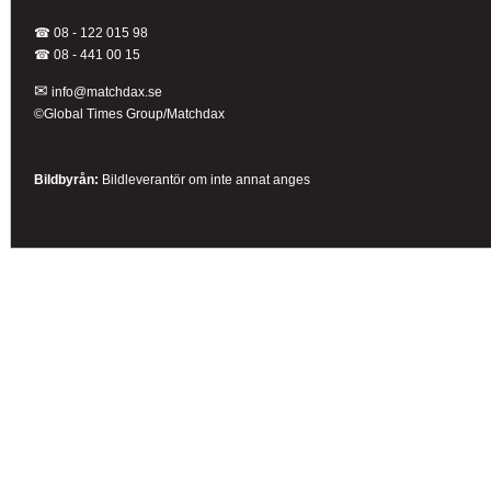
☎ 08 - 122 015 98
☎
08 - 441 00 15
✉
info@matchdax.se
©Global Times Group/Matchdax
Bildbyrån:
B
ildleverantör om inte annat anges