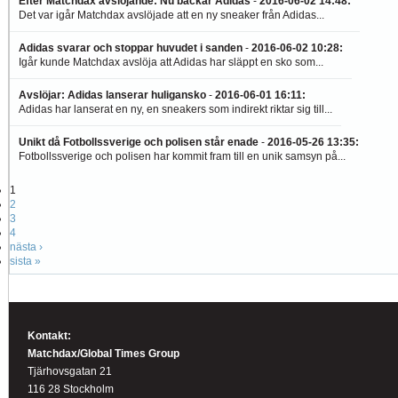
Efter Matchdax avslöjande: Nu backar Adidas
-
2016-06-02 14:48
:
Det var igår Matchdax avslöjade att en ny sneaker från Adidas...
Adidas svarar och stoppar huvudet i sanden
-
2016-06-02 10:28
:
Igår kunde Matchdax avslöja att Adidas har släppt en sko som...
Avslöjar: Adidas lanserar huligansko
-
2016-06-01 16:11
:
Adidas har lanserat en ny, en sneakers som indirekt riktar sig till...
Unikt då Fotbollssverige och polisen står enade
-
2016-05-26 13:35
:
Fotbollssverige och polisen har kommit fram till en unik samsyn på...
1
2
3
4
nästa ›
sista »
Kontakt:
Matchdax/Global Times Group
Tjärhovsgatan 21
116 28 Stockholm