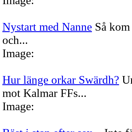
Image:
Nystart med Nanne
Så kom 
och...
Image:
Hur länge orkar Swärdh?
Un
mot Kalmar FFs...
Image: