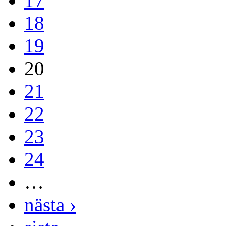
17
18
19
20
21
22
23
24
…
nästa ›