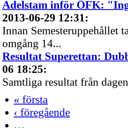
Adelstam inför ÖFK: "In
2013-06-29 12:31
:
Innan Semesteruppehållet tar
omgång 14...
Resultat Superettan: Dubb
06 18:25
:
Samtliga resultat från dage
« första
‹ föregående
…