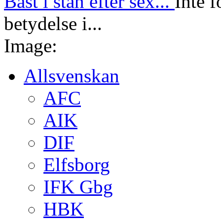
Bäst i stan efter sex...
Inte f
betydelse i...
Image:
Allsvenskan
AFC
AIK
DIF
Elfsborg
IFK Gbg
HBK