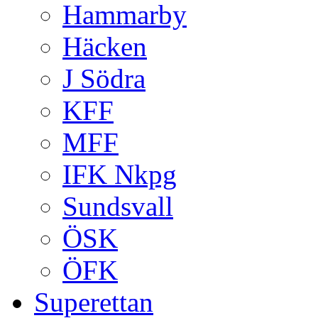
Hammarby
Häcken
J Södra
KFF
MFF
IFK Nkpg
Sundsvall
ÖSK
ÖFK
Superettan