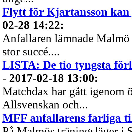
Flytt för Kjartansson ka
02-28 14:22
:
Anfallaren lämnade Malmö FF
stor succé....
LISTA: De tio tyngsta för
-
2017-02-18 13:00
:
Matchdax har gått igenom ö
Allsvenskan och...
MFF anfallarens farliga ti
På Malmös träningsläger i S