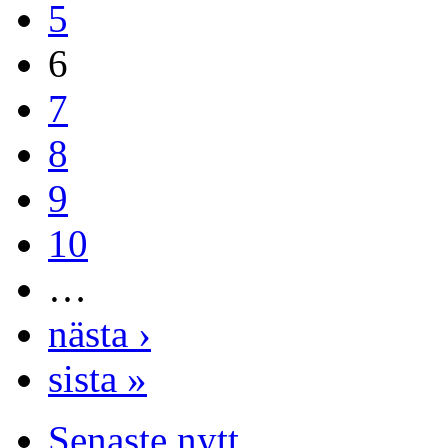
5
6
7
8
9
10
…
nästa ›
sista »
Senaste nytt