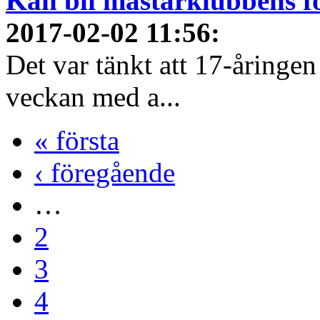
Kan bli mästarklubbens för
2017-02-02 11:56
:
Det var tänkt att 17-åringen
veckan med a...
« första
‹ föregående
…
2
3
4