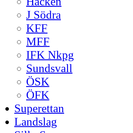
Häcken
J Södra
KFF
MFF
IFK Nkpg
Sundsvall
ÖSK
ÖFK
Superettan
Landslag