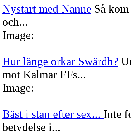
Nystart med Nanne
Så kom 
och...
Image:
Hur länge orkar Swärdh?
Un
mot Kalmar FFs...
Image:
Bäst i stan efter sex...
Inte f
betydelse i...