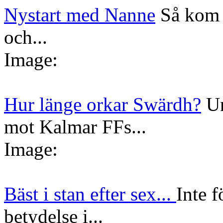
Nystart med Nanne
Så kom 
och...
Image:
Hur länge orkar Swärdh?
Un
mot Kalmar FFs...
Image:
Bäst i stan efter sex...
Inte f
betydelse i...