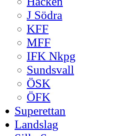
Häcken
J Södra
KFF
MFF
IFK Nkpg
Sundsvall
ÖSK
ÖFK
Superettan
Landslag