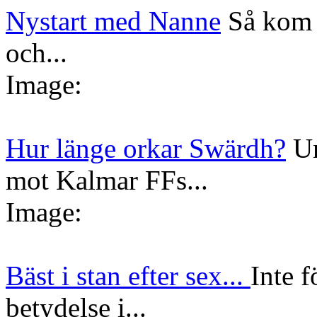
Nystart med Nanne
Så kom 
och...
Image:
Hur länge orkar Swärdh?
Un
mot Kalmar FFs...
Image:
Bäst i stan efter sex...
Inte f
betydelse i...