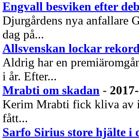
Engvall besviken efter de
Djurgårdens nya anfallare G
dag på...
Allsvenskan lockar rekor
Aldrig har en premiäromgå
i år. Efter...
Mrabti om skadan
-
2017-
Kerim Mrabti fick kliva av i
fått...
Sarfo Sirius store hjälte 