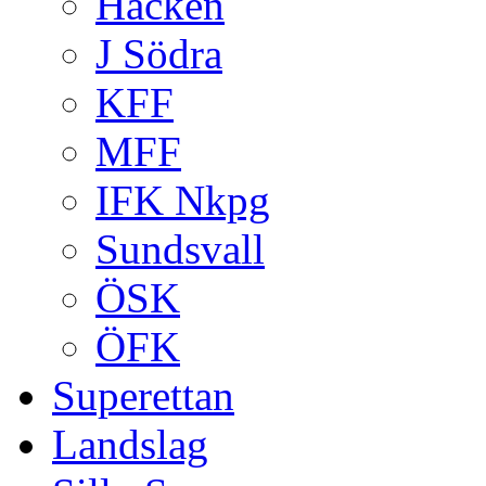
Häcken
J Södra
KFF
MFF
IFK Nkpg
Sundsvall
ÖSK
ÖFK
Superettan
Landslag