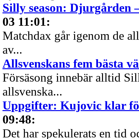
Silly season: Djurgården 
03 11:01
:
Matchdax går igenom de alls
av...
Allsvenskans fem bästa v
Försäsong innebär alltid Sil
allsvenska...
Uppgifter: Kujovic klar f
09:48
:
Det har spekulerats en tid o