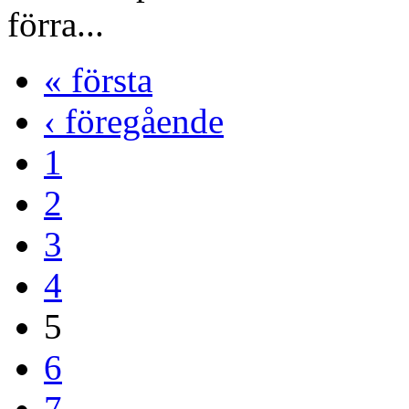
förra...
« första
‹ föregående
1
2
3
4
5
6
7