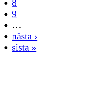
8
9
…
nästa ›
sista »