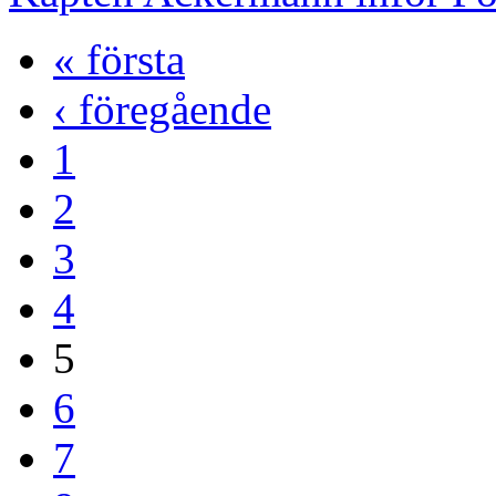
« första
‹ föregående
1
2
3
4
5
6
7