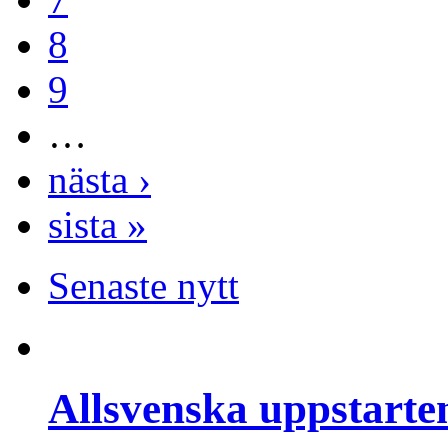
8
9
…
nästa ›
sista »
Senaste nytt
Allsvenska uppstarte