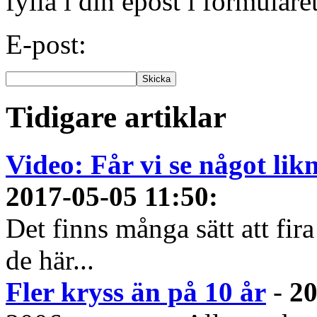
fylla i din epost i formuläre
E-post:
Tidigare artiklar
Video: Får vi se något li
2017-05-05 11:50
:
Det finns många sätt att fir
de här...
Fler kryss än på 10 år
-
20