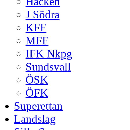
Häcken
J Södra
KFF
MFF
IFK Nkpg
Sundsvall
ÖSK
ÖFK
Superettan
Landslag