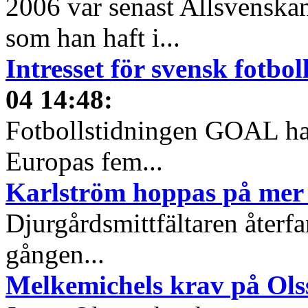
2006 var senast Allsvenska
som han haft i...
Intresset för svensk fotbo
04 14:48
:
Fotbollstidningen GOAL har 
Europas fem...
Karlström hoppas på mer 
Djurgårdsmittfältaren återfan
gången...
Melkemichels krav på Ols