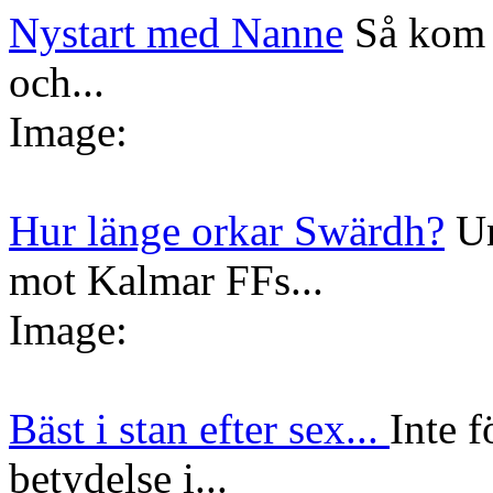
Nystart med Nanne
Så kom 
och...
Image:
Hur länge orkar Swärdh?
Un
mot Kalmar FFs...
Image:
Bäst i stan efter sex...
Inte f
betydelse i...