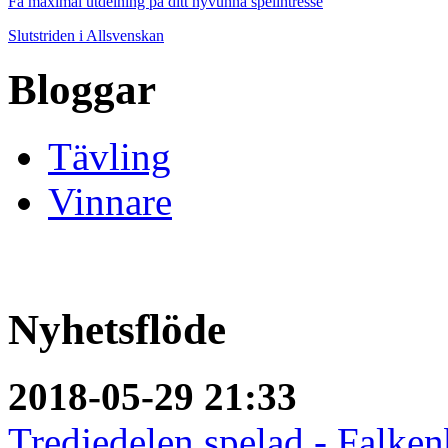
Få maximal utdelning på ditt nyvunna spelintresse
Slutstriden i Allsvenskan
Bloggar
Tävling
Vinnare
Nyhetsflöde
2018-05-29 21:33
Tredjedelen spelad - Falken