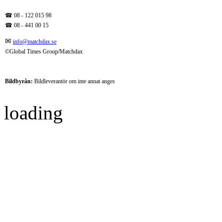
☎ 08 - 122 015 98
☎
08 - 441 00 15
✉
info@matchdax.se
©Global Times Group/Matchdax
Bildbyrån:
B
ildleverantör om inte annat anges
loading