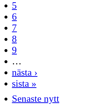
5
6
7
8
9
…
nästa ›
sista »
Senaste nytt