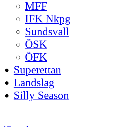
MFF
IFK Nkpg
Sundsvall
ÖSK
ÖFK
Superettan
Landslag
Silly Season