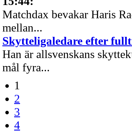
15:44
:
Matchdax bevakar Haris Ra
mellan...
Skytteligaledare efter full
Han är allsvenskans skyttek
mål fyra...
1
2
3
4