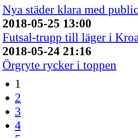
Nya städer klara med publi
2018-05-25 13:00
Futsal-trupp till läger i Kro
2018-05-24 21:16
Örgryte rycker i toppen
1
2
3
4