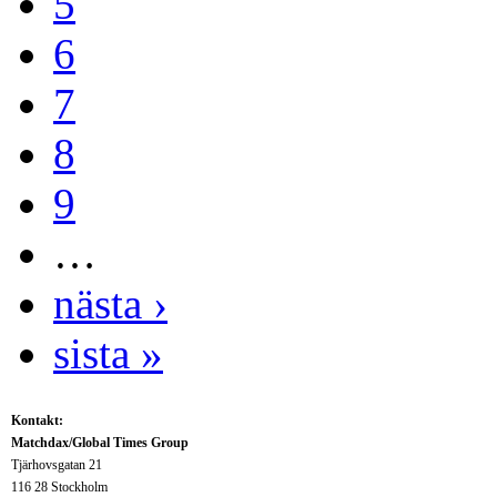
5
6
7
8
9
…
nästa ›
sista »
Kontakt:
Matchdax/Global Times Group
Tjärhovsgatan 21
116 28 Stockholm