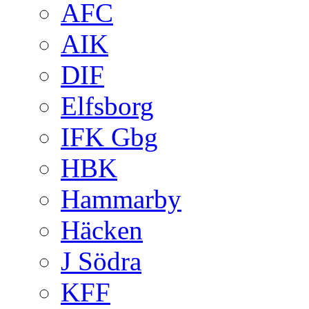
AFC
AIK
DIF
Elfsborg
IFK Gbg
HBK
Hammarby
Häcken
J Södra
KFF