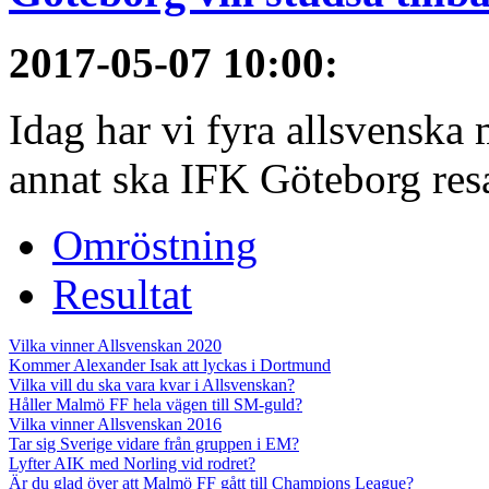
2017-05-07 10:00
:
Idag har vi fyra allsvenska 
annat ska IFK Göteborg resa 
Omröstning
Resultat
Vilka vinner Allsvenskan 2020
Kommer Alexander Isak att lyckas i Dortmund
Vilka vill du ska vara kvar i Allsvenskan?
Håller Malmö FF hela vägen till SM-guld?
Vilka vinner Allsvenskan 2016
Tar sig Sverige vidare från gruppen i EM?
Lyfter AIK med Norling vid rodret?
Är du glad över att Malmö FF gått till Champions League?