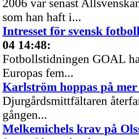
2006 var senast Allsvenska
som han haft i...
Intresset för svensk fotbo
04 14:48
:
Fotbollstidningen GOAL har 
Europas fem...
Karlström hoppas på mer 
Djurgårdsmittfältaren återfan
gången...
Melkemichels krav på Ols