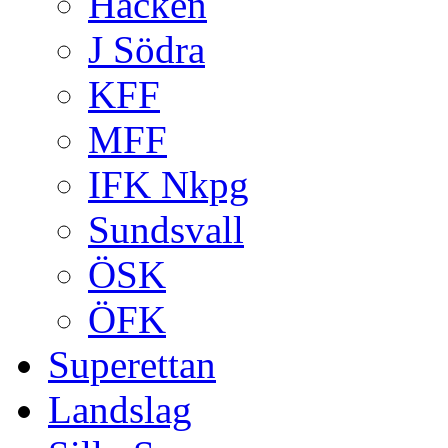
Häcken
J Södra
KFF
MFF
IFK Nkpg
Sundsvall
ÖSK
ÖFK
Superettan
Landslag