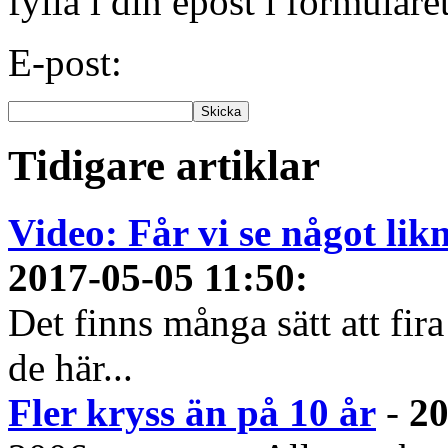
fylla i din epost i formuläre
E-post:
Tidigare artiklar
Video: Får vi se något li
2017-05-05 11:50
:
Det finns många sätt att fir
de här...
Fler kryss än på 10 år
-
20