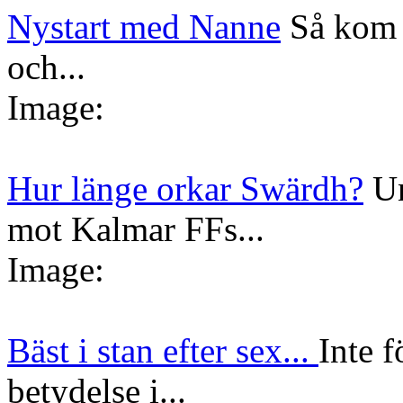
Nystart med Nanne
Så kom 
och...
Image:
Hur länge orkar Swärdh?
Un
mot Kalmar FFs...
Image:
Bäst i stan efter sex...
Inte f
betydelse i...