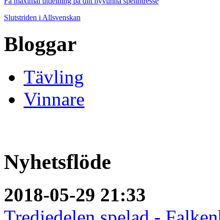
Få maximal utdelning på ditt nyvunna spelintresse
Slutstriden i Allsvenskan
Bloggar
Tävling
Vinnare
Nyhetsflöde
2018-05-29 21:33
Tredjedelen spelad - Falken