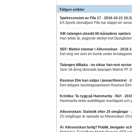
helt omöjliga att göra m
detta klipp som bevisar..
Tidigare artiklar
Spelrecension av Fifa 17
-
2016-10-21 10:3
EA Sports storsäljare Fifa har släppt sin senas
AIK-talangen utsedd till månadens spelare
Han fyllde år, avgjorde derbyt mot Djurgården
SEF: Malmö stannar i Allsvenskan
-
2016-1
Det slog ner som en bomb under torsdagsmor
Talangen tillbaka - nu siktar han mot nystar
Som 18-åring lämnade talangen Malmö FF 2012
Rasmus Elm kan säljas i januarifönstret
-
2
Den tidigare landslagsspelaren Rasmus Elm s
Krönika: Ta rygg på Hammarby - NU!
-
2016
Hammarby leder publikligan överlägset och gör
Allsvenskan: Statistik efter 25 omgångar
-
25 omgångar är spelade av Allsvenskan 2016.
Är Allsvenskan farlig? Publik, bengaler och
Matchdax-TV träffade Match Enquist, SEF och