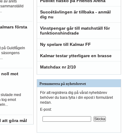
Publikt fiasko på Friends Arena
e av årets
s sammanställd
..
Succétävlingen är tillbaka - anmäl
dig nu
almars första
Vinstpengar går till matchställ för
funktionshindrade
Ny spelare till Kalmar FF
 på Guldfågeln
g säsongens
Kalmar testar ytterligare en brasse
..
Matchdax nr 2/10
noll mot
Prenumerera på nyhetsbrevet
För att registrera dig på vårat nyhetsbrev
h slutade med
behöver du bara fylla i din epost i formuläret
 tog emot
nedan.
ln...
E-post:
d att göra mål
upp som känns