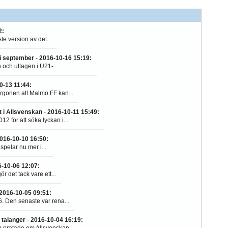
ål på. Se då på
.
2
:
te version av det...
 i september
-
2016-10-16 15:19
:
 och uttagen i U21-...
0-13 11:44
:
gonen att Malmö FF kan...
t i Allsvenskan
-
2016-10-11 15:49
:
 för att söka lyckan i...
016-10-10 16:50
:
pelar nu mer i...
-10-06 12:07
:
 det tack vare ett...
2016-10-05 09:51
:
 Den senaste var rena...
 talanger
-
2016-10-04 16:19
:
 pratade om Allsvenskan,...