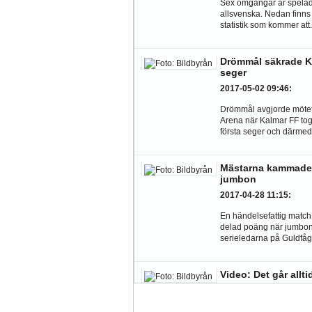
Sex omgångar är spelad
allsvenska. Nedan finn
statistik som kommer att.
Drömmål säkrade K
seger
2017-05-02 09:46
:
Drömmål avgjorde mötet
Arena när Kalmar FF to
första seger och därmed.
Mästarna kammade 
jumbon
2017-04-28 11:15
:
En händelsefattig matc
delad poäng när jumbon
serieledarna på Guldfåge
Video: Det går allti
2017-04-27 11:41
:
Ibland kan lägen dyka 