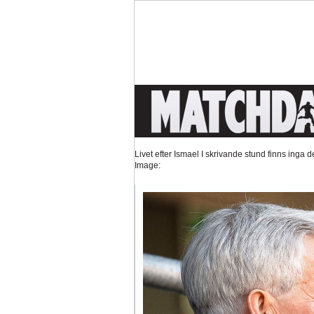
Tankar om KFFs framtid
Efter förlusten borta mo
Image:
Nystart med Nanne
Så kom då det som väl alla 
Image:
Hur länge orkar Swärdh?
Under en längre tid h
Image:
Bäst i stan efter sex...
Inte för att det kanske har 
Image: