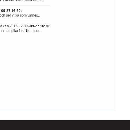
-09-27 16:50
:
ch ser vilka som vinner...
enskan 2016
-
2016-09-27 16:36
:
an nu spika fast. Kommer...