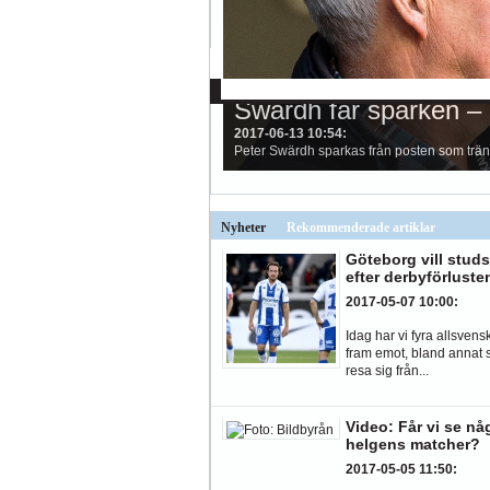
Allsvenskan
Superettan
La
AFC
AIK
DIF
Elfsborg
IFK Gbg
H
Kalmar FF rustar upp 
Swärdh får sparken – 
2020-02-04 14:52
2017-06-13 10:54
:
:
Den förra säsongen i Allsvenskan höll på att
Peter Swärdh sparkas från posten som trän
Nyheter
Rekommenderade artiklar
Göteborg vill studs
efter derbyförluste
2017-05-07 10:00
:
Idag har vi fyra allsvens
fram emot, bland annat 
resa sig från...
Video: Får vi se nå
helgens matcher?
2017-05-05 11:50
: