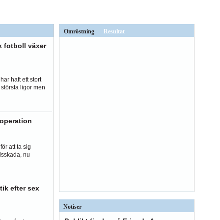
Omröstning
Resultat
k fotboll växer
r haft ett stort
största ligor men
 operation
r att ta sig
ndsskada, nu
tik efter sex
Notiser