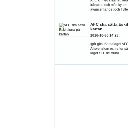
AFC Uniteds hjältar, ord
tränaren och målskytte
avancemanget och flytten 
AFC ska sätta Eski
kartan
2016-10-30 14:23
:
Igår gick Solnalaget AFC
Allsvenskan och efter sä
laget till Eskilstuna.