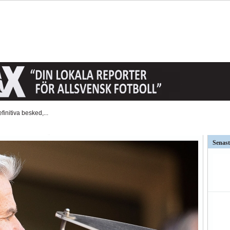
t AFC Eskilstuna är det...
väntat på och...
Senast
ar kritiken mot Kalmar FFs...
så stor betydelse i...