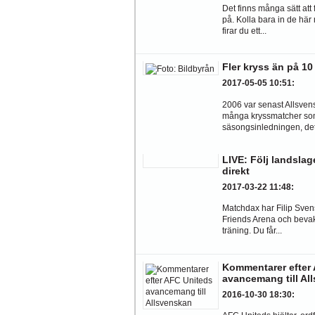
Det finns många sätt att 
på. Kolla bara in de här
firar du ett...
Fler kryss än på 10
2017-05-05 10:51
:
2006 var senast Allsve
många kryssmatcher som
säsongsinledningen, dett
LIVE: Följ landslag
direkt
2017-03-22 11:48
:
Matchdax har Filip Sven
Friends Arena och bevak
träning. Du får...
Kommentarer efter
avancemang till Al
2016-10-30 18:30
: