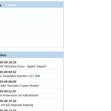
g
Vinnare
flöde
05-09 18:33
M: Manasse Kusu - lagets "pappa"
05-09 08:52
ju: Analytiker-teamet i U17-EM
05-09 08:00
: Inför Svenska Cupen-finalen
05-08 21:07
i Andersson om fotbollslivet
05-08 15:16
n om två otippade topplag
05-08 14:24