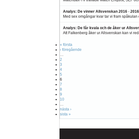
Analys: De vinner Allsvenskan 2016
-
2016
Med sex omgångar kvar tar vi fram spåkulan o
Analys: De får kvala och de åker ur Allsv
Att Falkenberg åker ur Allsvenskan kan vi red
« första
‹ föregående
…
2
3
4
5
6
7
8
9
10
…
nästa ›
sista »