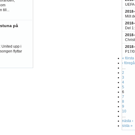
föranden,
UEFA-
n om
till...
2018-
Möt de
2018-
lstuna på
Del 1:
2018-
Chris
 United upp i
2018-
songen flyttar
P17/0
« första
‹ föreg
…
2
3
4
5
6
7
8
9
10
…
nästa ›
sista »