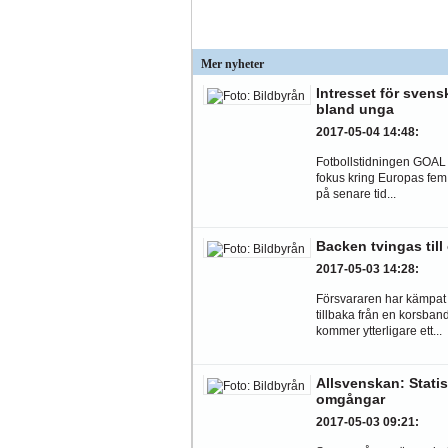
Mer nyheter
Intresset för svens
bland unga
2017-05-04 14:48
:
Fotbollstidningen GOAL ha
fokus kring Europas fem 
på senare tid...
Backen tvingas till
2017-05-03 14:28
:
Försvararen har kämpat fö
tillbaka från en korsba
kommer ytterligare ett...
Allsvenskan: Statis
omgångar
2017-05-03 09:21
: