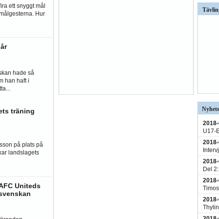
fira ett snyggt mål
Tävlin
 målgesterna. Hur
 år
nskan hade så
 han haft i
a...
Nyhets
ets träning
2018-
U17-E
2018-
sson på plats på
Interv
ar landslagets
2018-
Del 2
2018-
 AFC Uniteds
Timoss
lsvenskan
2018-
Thyli
2018-