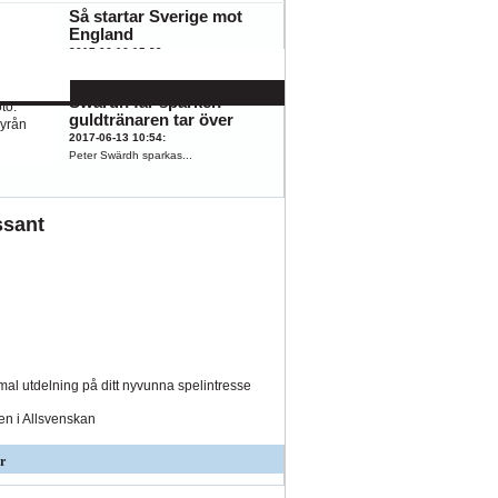
Så startar Sverige mot
England
K
ÖFK
2017-06-16 15:29
:
Sveriges startelva har...
Swärdh får sparken –
guldtränaren tar över
2017-06-13 10:54
:
Peter Swärdh sparkas...
ssant
al utdelning på ditt nyvunna spelintresse
den i Allsvenskan
r