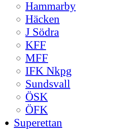
Hammarby
Häcken
J Södra
KFF
MFF
IFK Nkpg
Sundsvall
ÖSK
ÖFK
Superettan