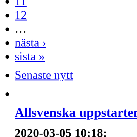
11
12
…
nästa ›
sista »
Senaste nytt
Allsvenska uppstarte
2020-03-05 10:18
: