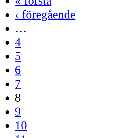
« första
‹ föregående
…
4
5
6
7
8
9
10