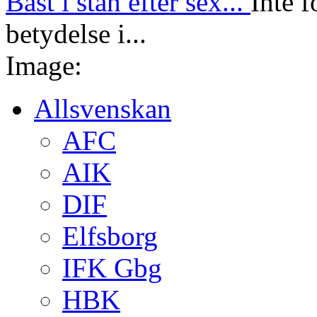
Bäst i stan efter sex...
Inte f
betydelse i...
Image:
Allsvenskan
AFC
AIK
DIF
Elfsborg
IFK Gbg
HBK