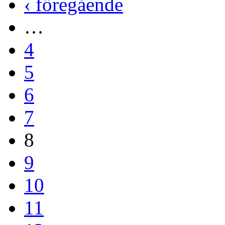
‹ föregående
…
4
5
6
7
8
9
10
11