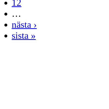
12
…
nästa ›
sista »