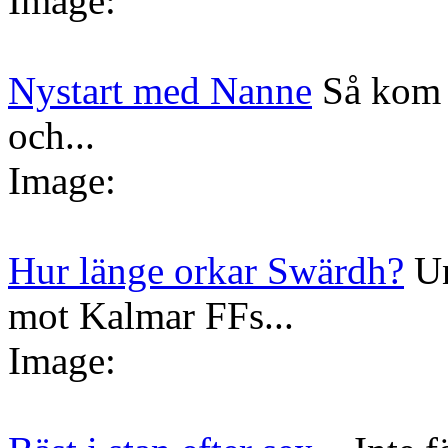
Image:
Nystart med Nanne
Så kom 
och...
Image:
Hur länge orkar Swärdh?
Un
mot Kalmar FFs...
Image: