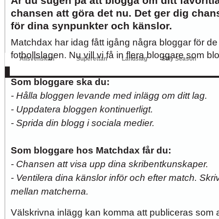
Är du sugen på att blogga om ditt favorit
chansen att göra det nu. Det ger dig chans
Hur länge orkar Swärdh?
Under en längre tid har kritiken mot Kalmar FFs...
för dina synpunkter och känslor.
Image:
Matchdax har idag fått igång några bloggar för de
Bäst i stan efter sex...
Inte för att det kanske har så stor betydelse i...
Image:
fotbollslagen. Nu vill vi få in flera bloggare som blo
Allsvenskan
Superettan
Landslag
Silly Season
AFC
AIK
DIF
Elfsborg
IFK Gbg
HBK
Hammarby
Häcken
J Sö
Som bloggare ska du:
- Hålla bloggen levande med inlägg om ditt lag.
- Uppdatera bloggen kontinuerligt.
- Sprida din blogg i sociala medier.
Som bloggare hos Matchdax får du:
- Chansen att visa upp dina skribentkunskaper.
- Ventilera dina känslor inför och efter match. Skr
mellan matcherna.
Välskrivna inlägg kan komma att publiceras som art