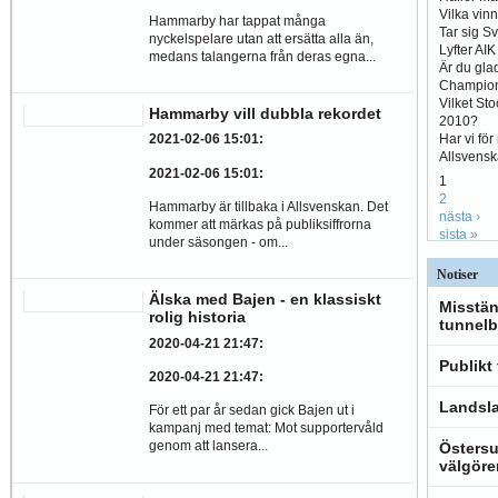
Vilka vin
Hammarby har tappat många
Tar sig S
nyckelspelare utan att ersätta alla än,
Lyfter AI
medans talangerna från deras egna...
Är du glad
Champio
Vilket St
Hammarby vill dubbla rekordet
2010?
Har vi fö
2021-02-06 15:01
:
Allsvens
2021-02-06 15:01
:
1
2
Hammarby är tillbaka i Allsvenskan. Det
nästa ›
kommer att märkas på publiksiffrorna
sista »
under säsongen - om...
Notiser
Älska med Bajen - en klassiskt
Misstän
rolig historia
tunnelb
2020-04-21 21:47
:
Publikt
2020-04-21 21:47
:
Landsla
För ett par år sedan gick Bajen ut i
kampanj med temat: Mot supportervåld
genom att lansera...
Östersu
välgöre