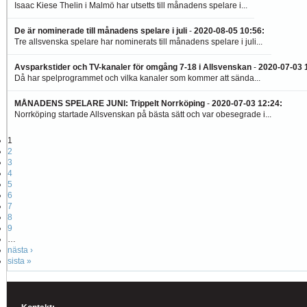
Isaac Kiese Thelin i Malmö har utsetts till månadens spelare i...
De är nominerade till månadens spelare i juli
-
2020-08-05 10:56
:
Tre allsvenska spelare har nominerats till månadens spelare i juli...
Avsparkstider och TV-kanaler för omgång 7-18 i Allsvenskan
-
2020-07-03 
Då har spelprogrammet och vilka kanaler som kommer att sända...
MÅNADENS SPELARE JUNI: Trippelt Norrköping
-
2020-07-03 12:24
:
Norrköping startade Allsvenskan på bästa sätt och var obesegrade i...
1
2
3
4
5
6
7
8
9
…
nästa ›
sista »