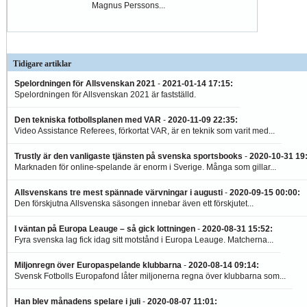
Magnus Perssons...
Tidigare artiklar
Spelordningen för Allsvenskan 2021
-
2021-01-14 17:15
:
Spelordningen för Allsvenskan 2021 är fastställd.
Den tekniska fotbollsplanen med VAR
-
2020-11-09 22:35
:
Video Assistance Referees, förkortat VAR, är en teknik som varit med...
Trustly är den vanligaste tjänsten på svenska sportsbooks
-
2020-10-31 19
Marknaden för online-spelande är enorm i Sverige. Många som gillar...
Allsvenskans tre mest spännade värvningar i augusti
-
2020-09-15 00:00
:
Den förskjutna Allsvenska säsongen innebar även ett förskjutet...
I väntan på Europa Leauge – så gick lottningen
-
2020-08-31 15:52
:
Fyra svenska lag fick idag sitt motstånd i Europa Leauge. Matcherna...
Miljonregn över Europaspelande klubbarna
-
2020-08-14 09:14
:
Svensk Fotbolls Europafond låter miljonerna regna över klubbarna som...
Han blev månadens spelare i juli
-
2020-08-07 11:01
: