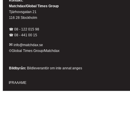
Kontakt:
Matchdax/Global Times Group
Tjärhovsgatan 21
116 28 Stockholm
☎ 08 - 122 015 98
☎
08 - 441 00 15
✉
info@matchdax.se
©Global Times Group/Matchdax
Bildbyrån:
B
ildleverantör om inte annat anges
IFRAAAME