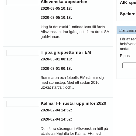
Allsvenska uppstarten
AIK-spe
2020-03-05 10:18
:
Spelare
2020-03-05 10:18
:
Idag är det exakt 1 månad kvar till årets
Prenumere
Allsvenskan drar igång och förra årets SM
guldvinnare...
För att re
behöver du
nedan.
Tippa gruppettorna i EM
E-post:
2020-03-01 00:18
:
2020-03-01 00:18
:
Sommaren och fotbolls-EM närmar sig
med stormsteg. Med ett sedan 2016
utökat startfält, och...
Kalmar FF rustar upp inför 2020
2020-02-04 14:52
:
2020-02-04 14:52
:
Den förra säsongen i Allsvenskan höll på
att sluta riktigt illa för Kalmar FF, med