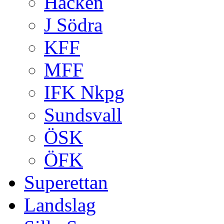
Häcken
J Södra
KFF
MFF
IFK Nkpg
Sundsvall
ÖSK
ÖFK
Superettan
Landslag