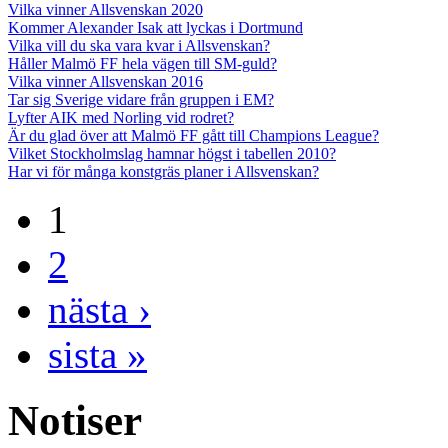
Vilka vinner Allsvenskan 2020
Kommer Alexander Isak att lyckas i Dortmund
Vilka vill du ska vara kvar i Allsvenskan?
Håller Malmö FF hela vägen till SM-guld?
Vilka vinner Allsvenskan 2016
Tar sig Sverige vidare från gruppen i EM?
Lyfter AIK med Norling vid rodret?
Är du glad över att Malmö FF gått till Champions League?
Vilket Stockholmslag hamnar högst i tabellen 2010?
Har vi för många konstgräs planer i Allsvenskan?
1
2
nästa ›
sista »
Notiser