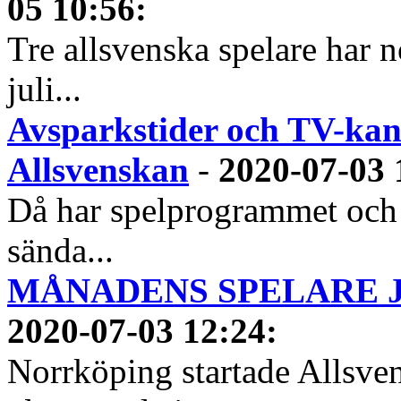
05 10:56
:
Tre allsvenska spelare har n
juli...
Avsparkstider och TV-kan
Allsvenskan
-
2020-07-03 
Då har spelprogrammet och
sända...
MÅNADENS SPELARE JUN
2020-07-03 12:24
:
Norrköping startade Allsven