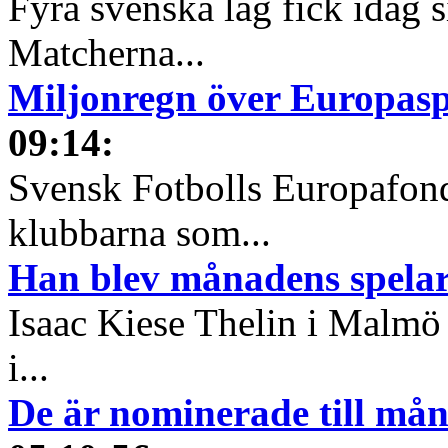
Fyra svenska lag fick idag 
Matcherna...
Miljonregn över Europas
09:14
:
Svensk Fotbolls Europafond
klubbarna som...
Han blev månadens spelare
Isaac Kiese Thelin i Malmö 
i...
De är nominerade till måna