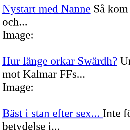
Nystart med Nanne
Så kom 
och...
Image:
Hur länge orkar Swärdh?
Un
mot Kalmar FFs...
Image:
Bäst i stan efter sex...
Inte f
betydelse i...