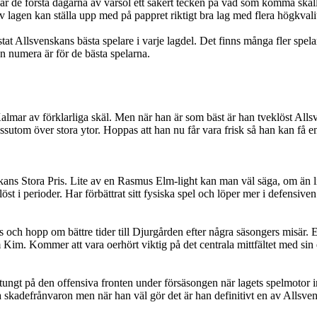
är de första dagarna av vårsol ett säkert tecken på vad som komma skall
lagen kan ställa upp med på pappret riktigt bra lag med flera högkvalita
t Allsvenskans bästa spelare i varje lagdel. Det finns många fler spelare 
an numera är för de bästa spelarna.
 Kalmar av förklarliga skäl. Men när han är som bäst är han tveklöst Alls
tom över stora ytor. Hoppas att han nu får vara frisk så han kan få en kon
kans Stora Pris. Lite av en Rasmus Elm-light kan man väl säga, om än lit
st i perioder. Har förbättrat sitt fysiska spel och löper mer i defensive
s och hopp om bättre tider till Djurgården efter några säsongers misär. E
m Kim. Kommer att vara oerhört viktig på det centrala mittfältet med sin
ungt på den offensiva fronten under försäsongen när lagets spelmotor in
a skadefrånvaron men när han väl gör det är han definitivt en av Allsvens