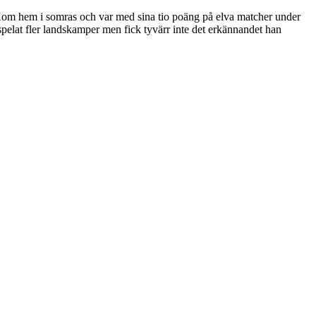
ar. Kom hem i somras och var med sina tio poäng på elva matcher under
spelat fler landskamper men fick tyvärr inte det erkännandet han