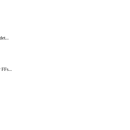
et...
 FFs...