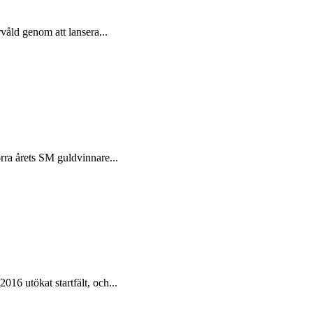
våld genom att lansera...
örra årets SM guldvinnare...
6 utökat startfält, och...