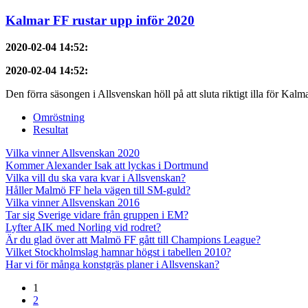
Kalmar FF rustar upp inför 2020
2020-02-04 14:52
:
2020-02-04 14:52
:
Den förra säsongen i Allsvenskan höll på att sluta riktigt illa för Ka
Omröstning
Resultat
Vilka vinner Allsvenskan 2020
Kommer Alexander Isak att lyckas i Dortmund
Vilka vill du ska vara kvar i Allsvenskan?
Håller Malmö FF hela vägen till SM-guld?
Vilka vinner Allsvenskan 2016
Tar sig Sverige vidare från gruppen i EM?
Lyfter AIK med Norling vid rodret?
Är du glad över att Malmö FF gått till Champions League?
Vilket Stockholmslag hamnar högst i tabellen 2010?
Har vi för många konstgräs planer i Allsvenskan?
1
2