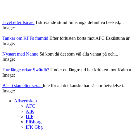
Livet efter Ismael
I skrivande stund finns inga definitiva besked,...
Image:
Tankar om KFFs framtid
Efter förlusten borta mot AFC Eskilstuna är d
Image:
Nystart med Nanne
Så kom då det som väl alla väntat på och...
Image:
Hur länge orkar Swärdh?
Under en längre tid har kritiken mot Kalmar
Image:
Bäst i stan efter sex...
Inte för att det kanske har så stor betydelse i...
Image:
Allsvenskan
AFC
AIK
DIF
Elfsborg
IFK Gbg