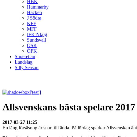
HBK
Hammarby
Häcken
J Södra
KFF
MFF
IFK Nkpg
Sundsvall
ÖSK
ÖFK
Superettan
Landslag
Silly Season
Allsvenskans bästa spelare 2017 
2017-03-27 11:25
En lång försäsong är snart till ända. På lördag sparkar Allsvenskan ä