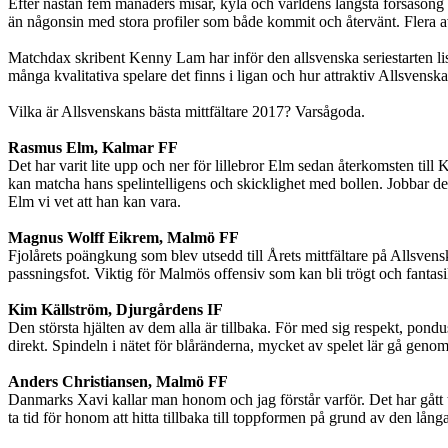
Efter nästan fem månaders misär, kyla och världens längsta försäsong 
än någonsin med stora profiler som både kommit och återvänt. Flera av 
Matchdax skribent Kenny Lam har inför den allsvenska seriestarten lista
många kvalitativa spelare det finns i ligan och hur attraktiv Allsvensk
Vilka är Allsvenskans bästa mittfältare 2017? Varsågoda.
Rasmus Elm, Kalmar FF
Det har varit lite upp och ner för lillebror Elm sedan återkomsten till
kan matcha hans spelintelligens och skicklighet med bollen. Jobbar dessu
Elm vi vet att han kan vara.
Magnus Wolff Eikrem, Malmö FF
Fjolårets poängkung som blev utsedd till Årets mittfältare på Allsvens
passningsfot. Viktig för Malmös offensiv som kan bli trögt och fantasilö
Kim Källström, Djurgårdens IF
Den största hjälten av dem alla är tillbaka. För med sig respekt, pondu
direkt. Spindeln i nätet för blåränderna, mycket av spelet lär gå geno
Anders Christiansen, Malmö FF
Danmarks Xavi kallar man honom och jag förstår varför. Det har gått t
ta tid för honom att hitta tillbaka till toppformen på grund av den lång