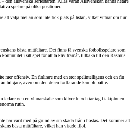
 – den allsvenska seriestarten. Allas våran Allsvenskan känns hetare
tiva spelare på olika positioner.
att välja mellan som inte fick plats på listan, vilket vittnar om hur
venskans bästa mittfältare. Det finns få svenska fotbollsspelare som
tinuitet i sitt spel för att ta kliv framåt, tillbaka till den Rasmus
e mer offensiv. En finlirare med en stor spelintelligens och en fin
n än tidigare, även om den delen fortfarande kan bli bättre.
n ledare och en vinnarskalle som kliver in och tar tag i taktpinnen
 enorma rutin.
te har varit med på grund av sin skada från i höstas. Det kommer att
kans bästa mittfältare, vilket han visade ifjol.