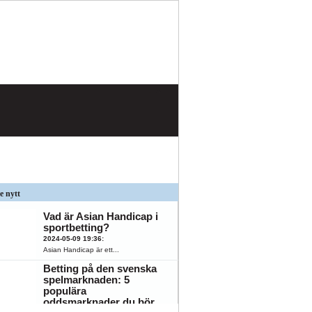
e nytt
Vad är Asian Handicap i
sportbetting?
2024-05-09 19:36
:
Asian Handicap är ett...
Betting på den svenska
spelmarknaden: 5
populära
K
ÖFK
oddsmarknader du bör