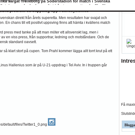
 lika sargat Trelleborg på Söderstadion för match i Svenska
tningar och skrala resultat i årets superetta, ska försöka
stora problem ett trappsteg upp i seriesystemet.
venskan direkt från årets superetta. Men resultaten har svajat och
en. En chans till ett positivt uppsving finns att hämta i kvällens match
press med tanke på att man möter ett allsvenskt lag, men i
v en viss press, från supportrar, ledning och motståndare. Och de
vensk standard oavsett.
r så klart stort på cupen. Tom Prahl kommer lägga allt torrt krut på ett
Intre
nus Hallenius som är på U-21-uppdrag i Tel Aviv. In i truppen går
Få maxim
Slutstri
Blogga