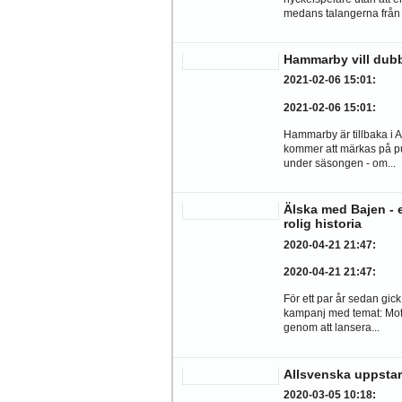
medans talangerna från 
Hammarby vill dubb
2021-02-06 15:01
:
2021-02-06 15:01
:
Hammarby är tillbaka i 
kommer att märkas på pu
under säsongen - om...
Älska med Bajen - 
rolig historia
2020-04-21 21:47
:
2020-04-21 21:47
:
För ett par år sedan gick
kampanj med temat: Mot
genom att lansera...
Allsvenska uppstar
2020-03-05 10:18
: