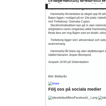
Ett sargat Hammarby tar ikväll emot ett
Cupen. Hammarby, tyngda av höga förvän
manövrera ut Trelleborg, som haft lika 
Hammarby förväntades ta steget upp till alls
Bajen ligger i nuläget på en 10e plats i tabell
mot Trelleborg i Svenska Cupen.
Stockholmsklubben kan gå in utan nämnvärd 
ärlighetens namn omgärdas alltid Hammarby a
flesta fans ser nog Bajen som en klubb i alls
Trelleborg ligger sist i allsvenskan och satsa
avancemang.
Hammarby får klara sig utan skyttekungen Li
istället tränaren Jesper Blomqvist.
Avspark 19:00 på Söderstadion
Bild: Bildbyrån
Följ oss på sociala medier