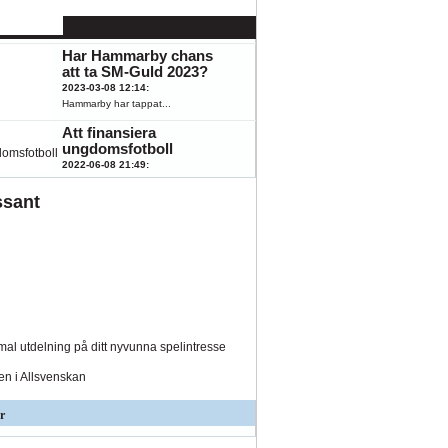
känna till
2023-08-07 15:43
:
Hästar, fotboll,...
Har Hammarby chans
att ta SM-Guld 2023?
2023-03-08 12:14
:
Hammarby har tappat...
Att finansiera
ungdomsfotboll
2022-06-08 21:49
:
Fotboll engagerar...
ssant
al utdelning på ditt nyvunna spelintresse
den i Allsvenskan
r