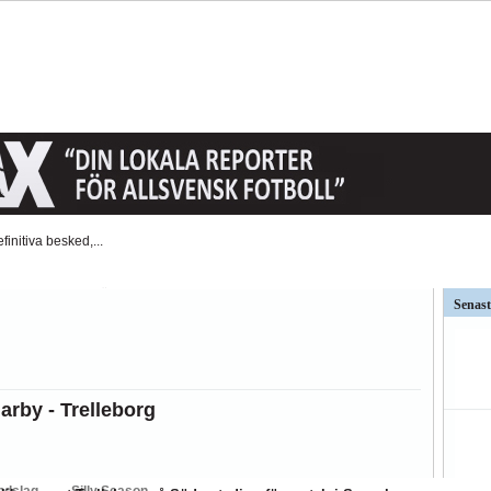
t AFC Eskilstuna är det...
väntat på och...
Senast
ar kritiken mot Kalmar FFs...
så stor betydelse i...
rby - Trelleborg
ndslag
Silly Season
BK
Hammarby
Häcken
J Södra
KFF
MFF
IFK Nkpg
Sundsvall
ÖS