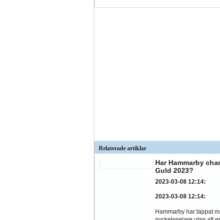
Relaterade artiklar
Har Hammarby chan
Guld 2023?
2023-03-08 12:14
:
2023-03-08 12:14
:
Hammarby har tappat 
nyckelspelare utan att er