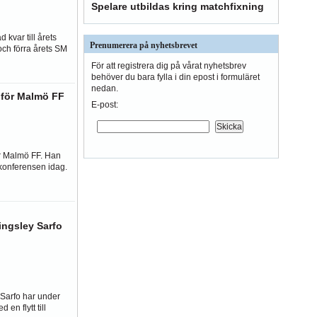
Spelare utbildas kring matchfixning
 kvar till årets
Prenumerera på nyhetsbrevet
och förra årets SM
För att registrera dig på vårat nyhetsbrev
behöver du bara fylla i din epost i formuläret
nedan.
r för Malmö FF
E-post:
ör Malmö FF. Han
konferensen idag.
ingsley Sarfo
 Sarfo har under
 en flytt till