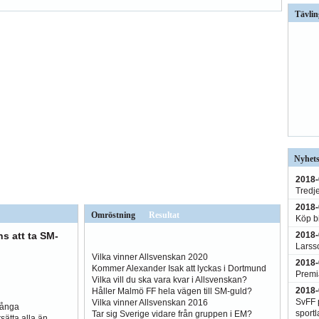
Tävlin
Nyhets
2018-
Tredj
2018-
Omröstning
Resultat
Köp bi
2018-
s att ta SM-
Larss
Vilka vinner Allsvenskan 2020
2018-
Kommer Alexander Isak att lyckas i Dortmund
Premi
Vilka vill du ska vara kvar i Allsvenskan?
2018-
Håller Malmö FF hela vägen till SM-guld?
SvFF p
Vilka vinner Allsvenskan 2016
många
sportl
Tar sig Sverige vidare från gruppen i EM?
sätta alla än,