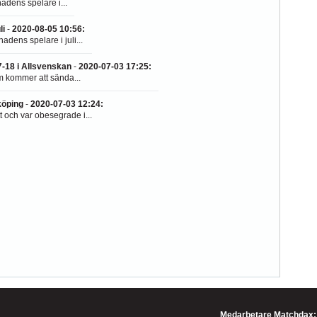
nadens spelare i...
li
-
2020-08-05 10:56
:
adens spelare i juli...
-18 i Allsvenskan
-
2020-07-03 17:25
:
m kommer att sända...
öping
-
2020-07-03 12:24
:
 och var obesegrade i...
Medarbetare Matchdax: