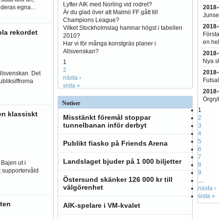
Lyfter AIK med Norling vid rodret?
2018-
deras egna...
Är du glad över att Malmö FF gått till
Junsel
Champions League?
2018-
Vilket Stockholmslag hamnar högst i tabellen
la rekordet
Första
2010?
en hel
Har vi för många konstgräs planer i
Allsvenskan?
2018-
Nya s
1
2
2018-
Allsvenskan. Det
nästa ›
Futsal
bliksiffrorna
sista »
2018-
Örgryt
Notiser
1
en klassiskt
Misstänkt föremål stoppar
2
tunnelbanan inför derbyt
3
4
5
Publikt fiasko på Friends Arena
6
7
Landslaget bjuder på 1 000 biljetter
 Bajen ut i
8
 supportervåld
9
Östersund skänker 126 000 kr till
…
välgörenhet
nästa ›
sista »
ten
AIK-spelare i VM-kvalet