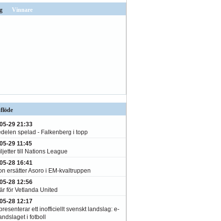
g
Vinnare
flöde
05-29 21:33
edelen spelad - Falkenberg i topp
05-29 11:45
ljetter till Nations League
05-28 16:41
on ersätter Asoro i EM-kvaltruppen
05-28 12:56
är för Vetlanda United
05-28 12:17
resenterar ett inofficiellt svenskt landslag: e-
andslaget i fotboll