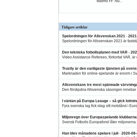
Malmö FF. Nu...
Tidigare artiklar
Spelordningen för Allsvenskan 2021
-
2021
Spelordningen för Allsvenskan 2021 är faststä
Den tekniska fotbollsplanen med VAR
-
202
Video Assistance Referees, förkortat VAR, är 
Trustly är den vanligaste tjänsten på sve
Marknaden för online-spelande är enorm i Sve
Allsvenskans tre mest spännade värvninga
Den förskjutna Allsvenska säsongen innebar äv
I väntan på Europa Leauge – så gick lottni
Fyra svenska lag fick idag sitt motstånd i Eu
Miljonregn över Europaspelande klubbarna
Svensk Fotbolls Europafond låter miljonerna
Han blev månadens spelare i juli
-
2020-08-