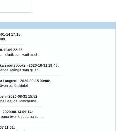
-01-14 17:15
:
lld.
0-11-09 22:35
:
en teknik som varit med...
nska sportsbooks
-
2020-10-31 19:45
:
rige. Många som gillar...
r i augusti
-
2020-09-15 00:00
:
en ett förskjutet...
ngen
-
2020-08-31 15:52
:
ropa Leauge. Matcherna...
-
2020-08-14 09:14
:
 regna över klubbarna som...
07 11:01
: