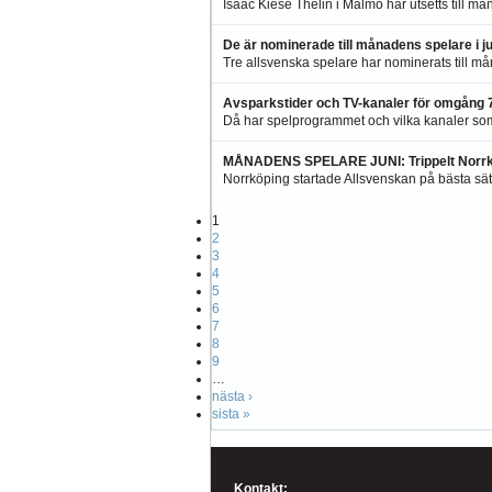
Isaac Kiese Thelin i Malmö har utsetts till må
De är nominerade till månadens spelare i ju
Tre allsvenska spelare har nominerats till mån
Avsparkstider och TV-kanaler för omgång 7
Då har spelprogrammet och vilka kanaler so
MÅNADENS SPELARE JUNI: Trippelt Norrk
Norrköping startade Allsvenskan på bästa sätt
1
2
3
4
5
6
7
8
9
…
nästa ›
sista »
Kontakt: