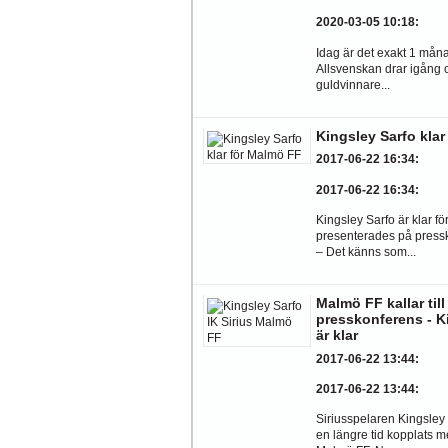
2020-03-05 10:18
:
Idag är det exakt 1 månad
Allsvenskan drar igång 
guldvinnare...
Kingsley Sarfo kla
2017-06-22 16:34
:
2017-06-22 16:34
:
Kingsley Sarfo är klar f
presenterades på press
– Det känns som...
Malmö FF kallar till
presskonferens - K
är klar
2017-06-22 13:44
:
2017-06-22 13:44
:
Siriusspelaren Kingsley
en längre tid kopplats med