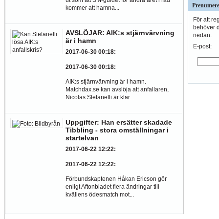
Prenumere
kommer att hamna...
För att re
behöver du
AVSLÖJAR: AIK:s stjärnvärvning
nedan.
är i hamn
E-post:
2017-06-30 00:18
:
2017-06-30 00:18
:
AIK:s stjärnvärvning är i hamn.
Matchdax.se kan avslöja att anfallaren,
Nicolas Stefanelli är klar...
Uppgifter: Han ersätter skadade
Tibbling - stora omställningar i
startelvan
2017-06-22 12:22
:
2017-06-22 12:22
:
Förbundskaptenen Håkan Ericson gör
enligt Aftonbladet flera ändringar till
kvällens ödesmatch mot...