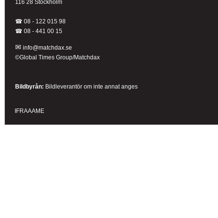
116 28 Stockholm
☎ 08 - 122 015 98
☎
08 - 441 00 15
✉
info@matchdax.se
©Global Times Group/Matchdax
Bildbyrån:
B
ildleverantör om inte annat anges
IFRAAAME