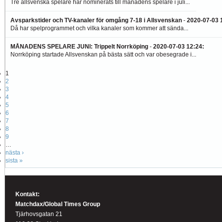
Tre allsvenska spelare har nominerats till månadens spelare i juli...
Avsparkstider och TV-kanaler för omgång 7-18 i Allsvenskan
-
2020-07-03 
Då har spelprogrammet och vilka kanaler som kommer att sända...
MÅNADENS SPELARE JUNI: Trippelt Norrköping
-
2020-07-03 12:24
:
Norrköping startade Allsvenskan på bästa sätt och var obesegrade i...
1
2
3
4
5
6
7
8
9
…
nästa ›
sista »
Kontakt:
Matchdax/Global Times Group
Tjärhovsgatan 21