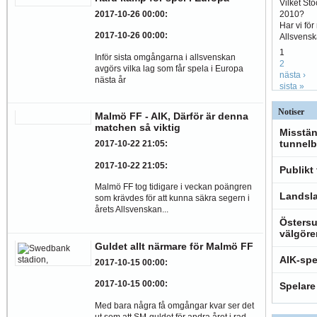
Vilket St
2010?
2017-10-26 00:00
:
Har vi fö
2017-10-26 00:00
:
Allsvens
1
Inför sista omgångarna i allsvenskan
2
avgörs vilka lag som får spela i Europa
nästa ›
nästa år
sista »
Notiser
Malmö FF - AIK, Därför är denna
matchen så viktig
Misstän
tunnelb
2017-10-22 21:05
:
2017-10-22 21:05
:
Publikt
Malmö FF tog tidigare i veckan poängren
Landsla
som krävdes för att kunna säkra segern i
årets Allsvenskan...
Östersu
välgöre
Guldet allt närmare för Malmö FF
AIK-spe
2017-10-15 00:00
:
2017-10-15 00:00
:
Spelare
Med bara några få omgångar kvar ser det
ut som att SM-guldet för andra året i rad