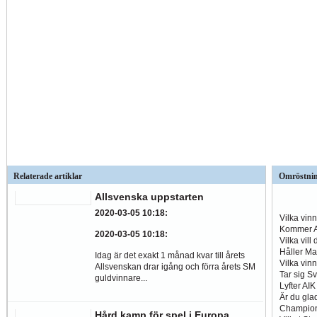
Relaterade artiklar
Omröstni
Allsvenska uppstarten
2020-03-05 10:18
:
Vilka vin
Kommer Al
2020-03-05 10:18
:
Vilka vill
Håller Ma
Idag är det exakt 1 månad kvar till årets
Vilka vin
Allsvenskan drar igång och förra årets SM
Tar sig S
guldvinnare...
Lyfter AI
Är du glad
Champio
Hård kamp för spel i Europa