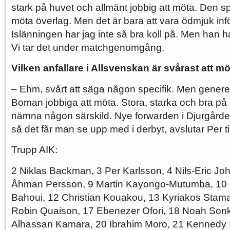
stark på huvet och allmänt jobbig att möta. Den sp
möta överlag. Men det är bara att vara ödmjuk in
Islänningen har jag inte så bra koll på.
Men han har
Vi tar det under matchgenomgång.
Vilken anfallare i Allsvenskan är svårast att m
– Ehm, svårt att säga någon specifik. Men generel
Boman jobbiga att möta. Stora, starka och bra på 
nämna någon särskild. Nye forwarden i Djurgården
så det får man se upp med i derbyt, avslutar Per t
Trupp AIK:
2 Niklas Backman, 3 Per Karlsson, 4 Nils-Eric Jo
Åhman Persson, 9 Martin Kayongo-Mutumba, 10 C
Bahoui, 12 Christian Kouakou, 13 Kyriakos Stama
Robin Quaison, 17 Ebenezer Ofori, 18 Noah Son
Alhassan Kamara, 20 Ibrahim Moro, 21 Kennedy