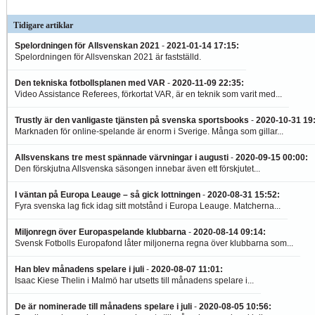
Tidigare artiklar
Spelordningen för Allsvenskan 2021
-
2021-01-14 17:15
:
Spelordningen för Allsvenskan 2021 är fastställd.
Den tekniska fotbollsplanen med VAR
-
2020-11-09 22:35
:
Video Assistance Referees, förkortat VAR, är en teknik som varit med...
Trustly är den vanligaste tjänsten på svenska sportsbooks
-
2020-10-31 19
Marknaden för online-spelande är enorm i Sverige. Många som gillar...
Allsvenskans tre mest spännade värvningar i augusti
-
2020-09-15 00:00
:
Den förskjutna Allsvenska säsongen innebar även ett förskjutet...
I väntan på Europa Leauge – så gick lottningen
-
2020-08-31 15:52
:
Fyra svenska lag fick idag sitt motstånd i Europa Leauge. Matcherna...
Miljonregn över Europaspelande klubbarna
-
2020-08-14 09:14
:
Svensk Fotbolls Europafond låter miljonerna regna över klubbarna som...
Han blev månadens spelare i juli
-
2020-08-07 11:01
:
Isaac Kiese Thelin i Malmö har utsetts till månadens spelare i...
De är nominerade till månadens spelare i juli
-
2020-08-05 10:56
: