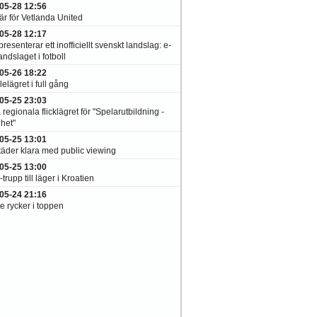
05-28 12:56
är för Vetlanda United
05-28 12:17
resenterar ett inofficiellt svenskt landslag: e-
andslaget i fotboll
05-26 18:22
elägret i full gång
05-25 23:03
 regionala flicklägret för "Spelarutbildning -
het"
05-25 13:01
täder klara med public viewing
05-25 13:00
-trupp till läger i Kroatien
05-24 21:16
e rycker i toppen