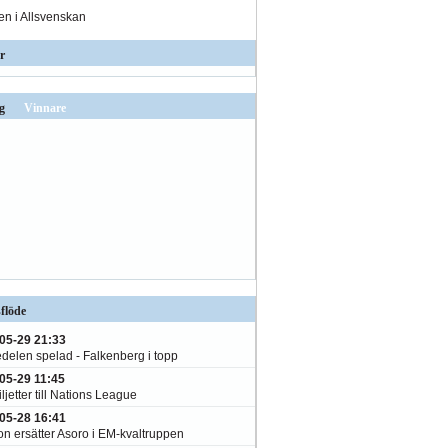
den i Allsvenskan
r
g
Vinnare
flöde
05-29 21:33
edelen spelad - Falkenberg i topp
05-29 11:45
ljetter till Nations League
05-28 16:41
on ersätter Asoro i EM-kvaltruppen