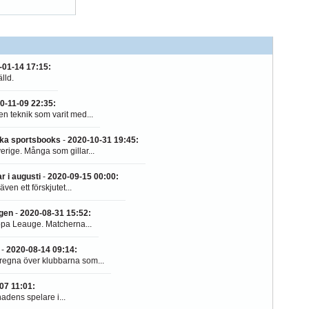
-01-14 17:15
:
lld.
0-11-09 22:35
:
en teknik som varit med...
nska sportsbooks
-
2020-10-31 19:45
:
rige. Många som gillar...
r i augusti
-
2020-09-15 00:00
:
en ett förskjutet...
ngen
-
2020-08-31 15:52
:
ropa Leauge. Matcherna...
-
2020-08-14 09:14
:
 regna över klubbarna som...
07 11:01
:
nadens spelare i...