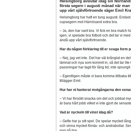
Helsingborg avslutar idag sin Norrlands
första segern i augusti månad när man b
upp vårt självförtroende säger Emil Kraf
Helsingborg har haft en tung augusti. Enda
cupsegern mot Härnösand extra bra.
– Ja, den har varit bra. Vi fick en bra match 
igen, vi spelade bra fotboll och det tar vi med
ändå upp vårt självförtroende.
Har du någon förklaring till er svaga form 
– Nej, jag vet inte. Det har väl krånglat en d
lämnat och nya som kommit in, så det tar lite ti
passningar har tagit för lång tid, inte sprungi
–
Egentligen måste vi bara komma tillbaka ti
tillägger Emil.
Hur har ni hanterat motgångarna den senas
– Vi har försökt snacka om det och jobbat myck
är bara hårt jobb vilket vi inte gjort de senas
Vad är nyckeln till vinst idag då?
– Gefle har ju sitt spel. De spelar mycket lån
och vinna mycket första- och andrabollar. Se
nog gå bra.