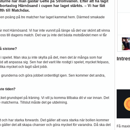
turné när man gästar Gefle på Strömvallen. Efter att ha tagit
ortaslog Härnösand i cupen har laget stärkts. – Vi har fått
th till Matchdax.
st en poäng på tre matcher har laget kammat hem. Därmed smakade
här mot Härnösand. Vi har inte vunnit på länge så det var skönt att vinna
 oss till dagens match. Det var ju inte det bästa motståndet men vi får
på sistone?
el i spelet. Man ska ju inte skylla på det, men det är många som har
Intre
d att anpassa sig. Sen har det varit lite rostigt i spelet, mycket felpass,
t lika mycket och tagit sånt jobb.
ll grunderna och göra jobbet ordentligt igen. Sen kommer det andra,
te tiden?
et grundspel på träning. Vi vill ju komma tillbaka dit vi var innan. Det
te matcherna. Tillslut måste det ge utdelning.
gt och har starka forwards. Det gäller att vara starka när bollen kommer
n gäller det att skapa chanser och göra mycket för varandra. Då ska det
Få maxim