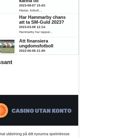
känna till
2023-08-07 15:43
:
Hästar, fotboll,...
Har Hammarby chans
att ta SM-Guld 2023?
2023-03-08 12:14
:
Hammarby har tappat...
Att finansiera
ungdomsfotboll
2022-06-08 21:49
:
Fotboll engagerar...
ssant
al utdelning på ditt nyvunna spelintresse