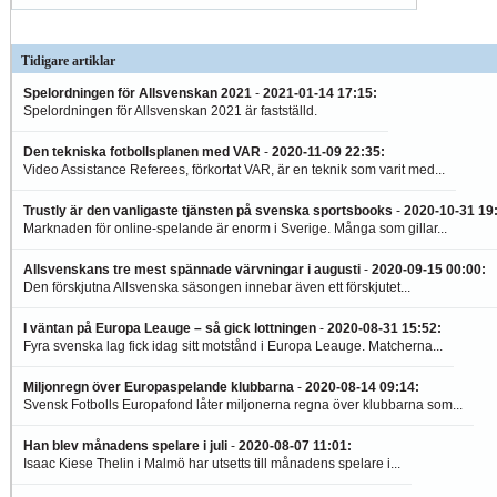
Tidigare artiklar
Spelordningen för Allsvenskan 2021
-
2021-01-14 17:15
:
Spelordningen för Allsvenskan 2021 är fastställd.
Den tekniska fotbollsplanen med VAR
-
2020-11-09 22:35
:
Video Assistance Referees, förkortat VAR, är en teknik som varit med...
Trustly är den vanligaste tjänsten på svenska sportsbooks
-
2020-10-31 19
Marknaden för online-spelande är enorm i Sverige. Många som gillar...
Allsvenskans tre mest spännade värvningar i augusti
-
2020-09-15 00:00
:
Den förskjutna Allsvenska säsongen innebar även ett förskjutet...
I väntan på Europa Leauge – så gick lottningen
-
2020-08-31 15:52
:
Fyra svenska lag fick idag sitt motstånd i Europa Leauge. Matcherna...
Miljonregn över Europaspelande klubbarna
-
2020-08-14 09:14
:
Svensk Fotbolls Europafond låter miljonerna regna över klubbarna som...
Han blev månadens spelare i juli
-
2020-08-07 11:01
:
Isaac Kiese Thelin i Malmö har utsetts till månadens spelare i...