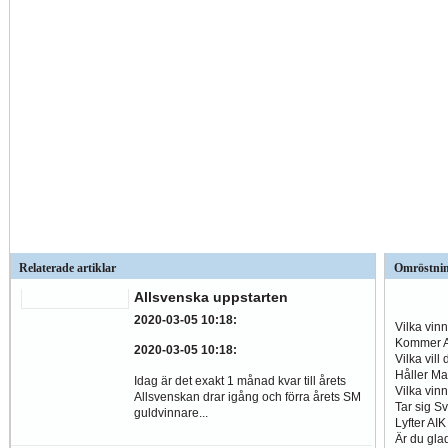
Relaterade artiklar
Omröstni
Allsvenska uppstarten
2020-03-05 10:18
:
Vilka vin
Kommer Al
2020-03-05 10:18
:
Vilka vill
Håller Ma
Idag är det exakt 1 månad kvar till årets
Vilka vin
Allsvenskan drar igång och förra årets SM
Tar sig S
guldvinnare...
Lyfter AI
Är du glad