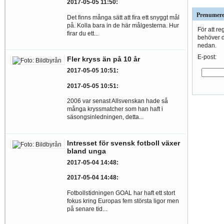
2017-05-05 11:50
:
Prenumere
Det finns många sätt att fira ett snyggt mål
på. Kolla bara in de här målgesterna. Hur
För att re
firar du ett...
behöver du
nedan.
E-post:
Fler kryss än på 10 år
2017-05-05 10:51
:
2017-05-05 10:51
:
2006 var senast Allsvenskan hade så
många kryssmatcher som han haft i
säsongsinledningen, detta...
Intresset för svensk fotboll växer
bland unga
2017-05-04 14:48
:
2017-05-04 14:48
:
Fotbollstidningen GOAL har haft ett stort
fokus kring Europas fem största ligor men
på senare tid...