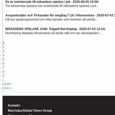
De är nominerade till månadens spelare i juli
-
2020-08-05 10:56
:
Tre allsvenska spelare har nominerats till månadens spelare i juli...
Avsparkstider och TV-kanaler för omgång 7-18 i Allsvenskan
-
2020-07-03 
Då har spelprogrammet och vilka kanaler som kommer att sända...
MÅNADENS SPELARE JUNI: Trippelt Norrköping
-
2020-07-03 12:24
:
Norrköping startade Allsvenskan på bästa sätt och var obesegrade i...
1
2
3
4
5
6
7
8
9
…
nästa ›
sista »
Kontakt:
Matchdax/Global Times Group