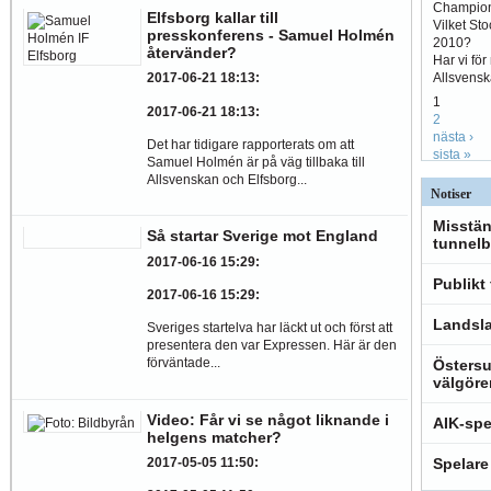
Champio
Elfsborg kallar till
Vilket St
presskonferens - Samuel Holmén
2010?
återvänder?
Har vi fö
Allsvens
2017-06-21 18:13
:
1
2017-06-21 18:13
:
2
nästa ›
Det har tidigare rapporterats om att
sista »
Samuel Holmén är på väg tillbaka till
Allsvenskan och Elfsborg...
Notiser
Misstän
Så startar Sverige mot England
tunnelb
2017-06-16 15:29
:
Publikt
2017-06-16 15:29
:
Landsla
Sveriges startelva har läckt ut och först att
presentera den var Expressen. Här är den
förväntade...
Östersu
välgöre
Video: Får vi se något liknande i
AIK-spe
helgens matcher?
Spelare
2017-05-05 11:50
: