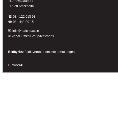
Tjärhovsgatan 21
116 28 Stockholm
☎ 08 - 122 015 98
☎
08 - 441 00 15
✉
info@matchdax.se
©Global Times Group/Matchdax
Bildbyrån:
B
ildleverantör om inte annat anges
IFRAAAME