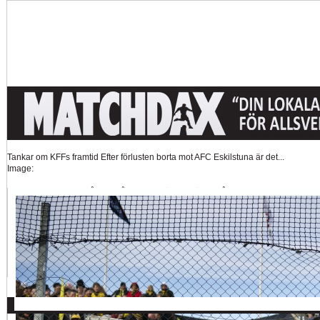
Tankar om KFFs framtid
Efter förlusten borta mot AFC Eskilstuna är det...
Image:
Nystart med Nanne
Så kom då det som väl alla väntat på och...
Image:
Hur länge orkar Swärdh?
Under en längre tid har kritiken mot Kalmar FFs...
Image:
Bäst i stan efter sex...
Inte för att det kanske har så stor betydelse i...
Image:
Allsvenskan
Superettan
Landslag
Silly Season
AFC
AIK
DIF
Elfsborg
IFK Gbg
HBK
Hammarby
Häcken
J Sö