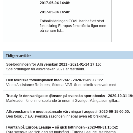
2017-05-04 14:48
:
2017-05-04 14:48
:
Fotbollstidningen GOAL har haft ett stort
fokus kring Europas fem största ligor men
på senare tid...
Tidigare artiklar
Spelordningen för Allsvenskan 2021
-
2021-01-14 17:15
:
Spelordningen för Allsvenskan 2021 är fastställd.
Den tekniska fotbollsplanen med VAR
-
2020-11-09 22:35
:
Video Assistance Referees, förkortat VAR, är en teknik som varit med...
Trustly är den vanligaste tjänsten på svenska sportsbooks
-
2020-10-31 19
Marknaden för online-spelande är enorm i Sverige. Många som gillar...
Allsvenskans tre mest spännade värvningar i augusti
-
2020-09-15 00:00
:
Den förskjutna Allsvenska säsongen innebar även ett förskjutet...
I väntan på Europa Leauge – så gick lottningen
-
2020-08-31 15:52
:
Fyra svenska lag fick idag sitt motstånd i Europa Leauge. Matcherna...