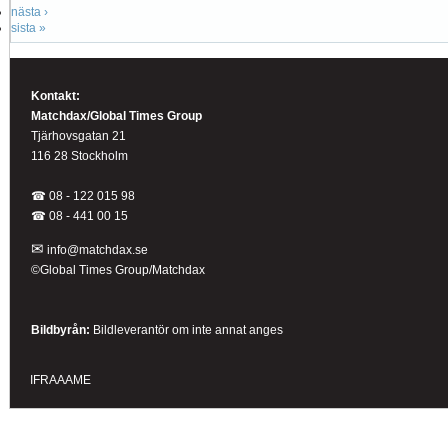
nästa ›
sista »
Kontakt:
Matchdax/Global Times Group
Tjärhovsgatan 21
116 28 Stockholm
☎ 08 - 122 015 98
☎
08 - 441 00 15
✉
info@matchdax.se
©Global Times Group/Matchdax
Bildbyrån:
B
ildleverantör om inte annat anges
IFRAAAME