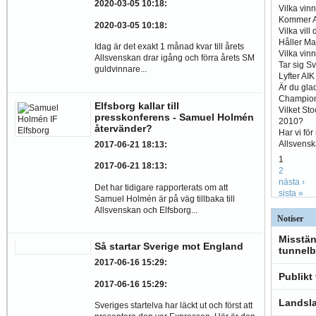
2020-03-05 10:18
:
Vilka vin
Kommer Al
2020-03-05 10:18
:
Vilka vill
Håller Ma
Idag är det exakt 1 månad kvar till årets
Vilka vin
Allsvenskan drar igång och förra årets SM
Tar sig S
guldvinnare...
Lyfter AI
Är du glad
Champio
Elfsborg kallar till
Vilket St
presskonferens - Samuel Holmén
2010?
återvänder?
Har vi fö
Allsvens
2017-06-21 18:13
:
1
2017-06-21 18:13
:
2
nästa ›
Det har tidigare rapporterats om att
sista »
Samuel Holmén är på väg tillbaka till
Allsvenskan och Elfsborg...
Notiser
Misstän
Så startar Sverige mot England
tunnelb
2017-06-16 15:29
:
Publikt
2017-06-16 15:29
:
Landsla
Sveriges startelva har läckt ut och först att