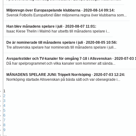
Miljonregn över Europaspelande klubbarna
-
2020-08-14 09:14
:
Svensk Fotbolls Europafond låter miljonerna regna över klubbarna som...
Han blev månadens spelare i juli
-
2020-08-07 11:01
:
Isaac Kiese Thelin i Malmö har utsetts till månadens spelare i...
De är nominerade till månadens spelare i juli
-
2020-08-05 10:56
:
Tre allsvenska spelare har nominerats till månadens spelare i juli...
Avsparkstider och TV-kanaler för omgång 7-18 i Allsvenskan
-
2020-07-03 
Då har spelprogrammet och vilka kanaler som kommer att sända...
MÅNADENS SPELARE JUNI: Trippelt Norrköping
-
2020-07-03 12:24
:
Norrköping startade Allsvenskan på bästa sätt och var obesegrade i...
1
2
3
4
5
6
7
8
9
…