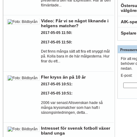
presentera den var Expressen. Här är den
förväntade...
Östersu
välgöre
Video: Får vi se något liknande i
AIK-spe
helgens matcher?
Spelare
2017-05-05 11:50
:
2017-05-05 11:50
:
Prenumere
Det finns många sätt att fira ett snyggt mål
på. Kolla bara in de här målgesterna. Hur
För att re
firar du ett...
behöver du
nedan.
E-post:
Fler kryss än på 10 år
2017-05-05 10:51
:
2017-05-05 10:51
:
2006 var senast Allsvenskan hade så
många kryssmatcher som han haft i
säsongsinledningen, detta...
Intresset för svensk fotboll växer
bland unga