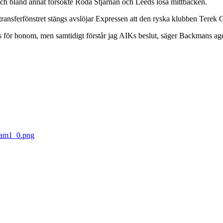
ch bland annat försökte Röda Stjärnan och Leeds lösa mittbacken.
transferfönstret stängs avslöjar Expressen att den ryska klubben Terek 
för honom, men samtidigt förstår jag AIKs beslut, säger Backmans agen