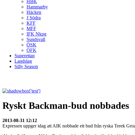
HBK
Hammarby
Häcken
J Södra
KFF
MFF
IFK Nkpg
Sundsvall
ÖSK
ÖFK
Superettan
Landslag
Silly Season
Ryskt Backman-bud nobbades
2013-08-31 12:12
Expressen uppger idag att AIK nobbade ett bud från ryska Terek Gr