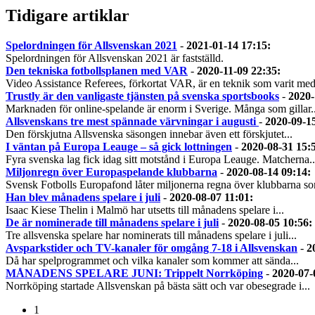
Tidigare artiklar
Spelordningen för Allsvenskan 2021
-
2021-01-14 17:15
:
Spelordningen för Allsvenskan 2021 är fastställd.
Den tekniska fotbollsplanen med VAR
-
2020-11-09 22:35
:
Video Assistance Referees, förkortat VAR, är en teknik som varit med
Trustly är den vanligaste tjänsten på svenska sportsbooks
-
2020-
Marknaden för online-spelande är enorm i Sverige. Många som gillar..
Allsvenskans tre mest spännade värvningar i augusti
-
2020-09-1
Den förskjutna Allsvenska säsongen innebar även ett förskjutet...
I väntan på Europa Leauge – så gick lottningen
-
2020-08-31 15:
Fyra svenska lag fick idag sitt motstånd i Europa Leauge. Matcherna..
Miljonregn över Europaspelande klubbarna
-
2020-08-14 09:14
:
Svensk Fotbolls Europafond låter miljonerna regna över klubbarna so
Han blev månadens spelare i juli
-
2020-08-07 11:01
:
Isaac Kiese Thelin i Malmö har utsetts till månadens spelare i...
De är nominerade till månadens spelare i juli
-
2020-08-05 10:56
:
Tre allsvenska spelare har nominerats till månadens spelare i juli...
Avsparkstider och TV-kanaler för omgång 7-18 i Allsvenskan
-
2
Då har spelprogrammet och vilka kanaler som kommer att sända...
MÅNADENS SPELARE JUNI: Trippelt Norrköping
-
2020-07-
Norrköping startade Allsvenskan på bästa sätt och var obesegrade i...
1