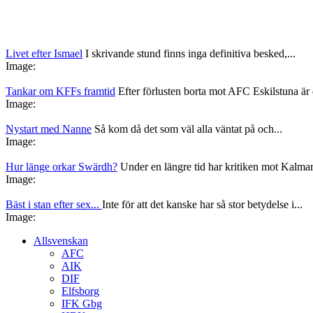
Livet efter Ismael
I skrivande stund finns inga definitiva besked,...
Image:
Tankar om KFFs framtid
Efter förlusten borta mot AFC Eskilstuna är d
Image:
Nystart med Nanne
Så kom då det som väl alla väntat på och...
Image:
Hur länge orkar Swärdh?
Under en längre tid har kritiken mot Kalmar
Image:
Bäst i stan efter sex...
Inte för att det kanske har så stor betydelse i...
Image:
Allsvenskan
AFC
AIK
DIF
Elfsborg
IFK Gbg