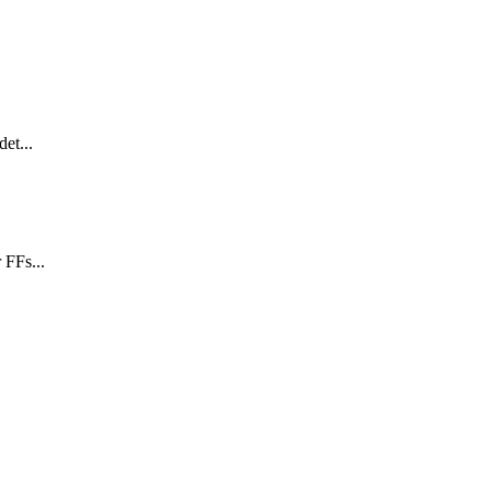
et...
 FFs...