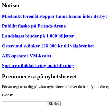
Notiser
Misstänkt föremål stoppar tunnelbanan inför derbyt
Publikt fiasko på Friends Arena
Landslaget bjuder på 1 000 biljetter
Östersund skänker 126 000 kr till välgörenhet
AIK-spelare i VM-kvalet
Spelare utbildas kring matchfixning
Prenumerera på nyhetsbrevet
För att registrera dig på vårat nyhetsbrev behöver du bara fylla i din e
E-post: