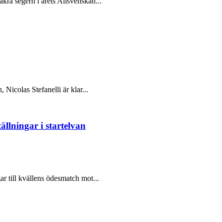
kra segern i årets Allsvenskan...
 Nicolas Stefanelli är klar...
ällningar i startelvan
r till kvällens ödesmatch mot...