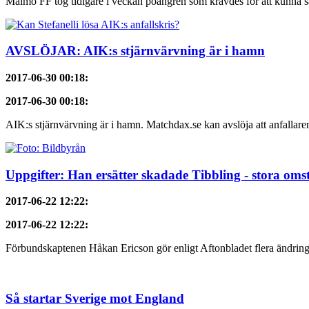
Malmö FF tog tidigare i veckan poängren som krävdes för att kunna sä
AVSLÖJAR: AIK:s stjärnvärvning är i hamn
2017-06-30 00:18
:
2017-06-30 00:18
:
AIK:s stjärnvärvning är i hamn. Matchdax.se kan avslöja att anfallaren,
Uppgifter: Han ersätter skadade Tibbling - stora omst
2017-06-22 12:22
:
2017-06-22 12:22
:
Förbundskaptenen Håkan Ericson gör enligt Aftonbladet flera ändringa
Så startar Sverige mot England