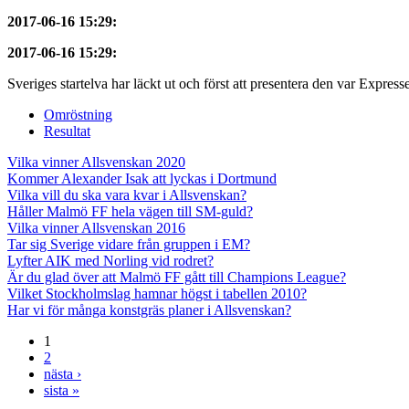
2017-06-16 15:29
:
2017-06-16 15:29
:
Sveriges startelva har läckt ut och först att presentera den var Express
Omröstning
Resultat
Vilka vinner Allsvenskan 2020
Kommer Alexander Isak att lyckas i Dortmund
Vilka vill du ska vara kvar i Allsvenskan?
Håller Malmö FF hela vägen till SM-guld?
Vilka vinner Allsvenskan 2016
Tar sig Sverige vidare från gruppen i EM?
Lyfter AIK med Norling vid rodret?
Är du glad över att Malmö FF gått till Champions League?
Vilket Stockholmslag hamnar högst i tabellen 2010?
Har vi för många konstgräs planer i Allsvenskan?
1
2
nästa ›
sista »