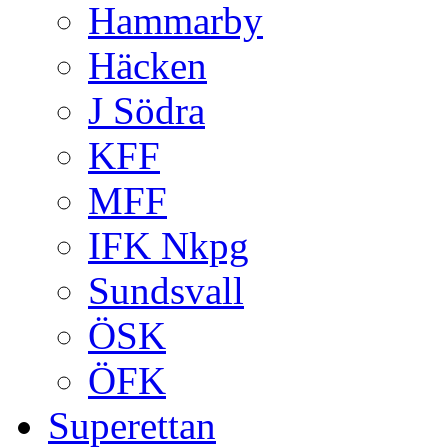
Hammarby
Häcken
J Södra
KFF
MFF
IFK Nkpg
Sundsvall
ÖSK
ÖFK
Superettan