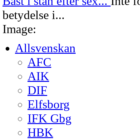
Bäst i stan efter sex...
Inte f
betydelse i...
Image:
Allsvenskan
AFC
AIK
DIF
Elfsborg
IFK Gbg
HBK