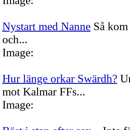
Image:
Nystart med Nanne
Så kom 
och...
Image:
Hur länge orkar Swärdh?
Un
mot Kalmar FFs...
Image: