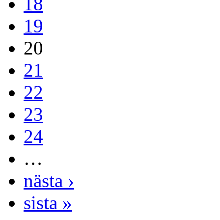
18
19
20
21
22
23
24
…
nästa ›
sista »