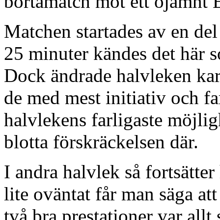
bortamatch mot ett ojämnt E
Matchen startades av en del 
25 minuter kändes det här s
Dock ändrade halvleken kara
de med mest initiativ och far
halvlekens farligaste möjl
blotta förskräckelsen där.
I andra halvlek så fortsätte
lite oväntat får man säga 
två bra prestationer var all