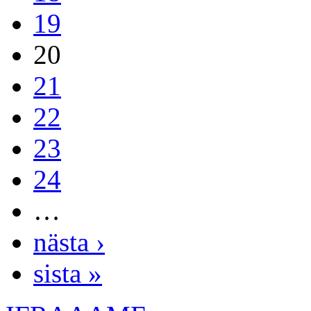
19
20
21
22
23
24
…
nästa ›
sista »