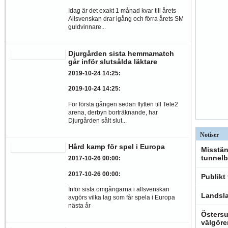
Idag är det exakt 1 månad kvar till årets
Allsvenskan drar igång och förra årets SM
guldvinnare...
Djurgården sista hemmamatch
går inför slutsålda läktare
2019-10-24 14:25
:
2019-10-24 14:25
:
För första gången sedan flytten till Tele2
arena, derbyn borträknande, har
Djurgården sålt slut...
Notiser
Hård kamp för spel i Europa
Misstän
tunnelb
2017-10-26 00:00
:
2017-10-26 00:00
:
Publikt
Inför sista omgångarna i allsvenskan
Landsla
avgörs vilka lag som får spela i Europa
nästa år
Östersu
välgöre