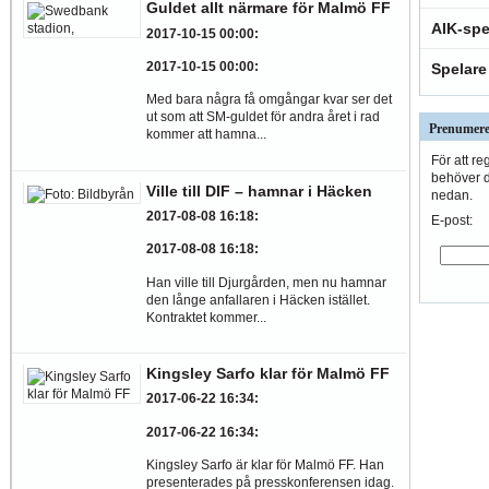
Guldet allt närmare för Malmö FF
AIK-spe
2017-10-15 00:00
:
2017-10-15 00:00
:
Spelare
Med bara några få omgångar kvar ser det
ut som att SM-guldet för andra året i rad
Prenumere
kommer att hamna...
För att re
behöver du
Ville till DIF – hamnar i Häcken
nedan.
2017-08-08 16:18
:
E-post:
2017-08-08 16:18
:
Han ville till Djurgården, men nu hamnar
den långe anfallaren i Häcken istället.
Kontraktet kommer...
Kingsley Sarfo klar för Malmö FF
2017-06-22 16:34
:
2017-06-22 16:34
:
Kingsley Sarfo är klar för Malmö FF. Han
presenterades på presskonferensen idag.