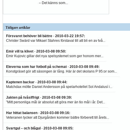
– Det känns som...
Tidigare artiklar
Försvaret behöver bli bättre
-
2010-03-22 19:57
:
Christer Swärd var Mikael Stahres förstaval till att bli en av två...
Emir vill ta klivet
-
2010-03-08 09:50
:
Emir Kujovic gillar det nya spelsystemet som ger honom mer...
Eleverna som har fotboll på schemat
-
2010-03-08 09:49
:
Konstgräset gör att säsongen är lång. Här är det skolans P 95:or som...
Kaptenen backar
-
2010-03-08 09:44
:
Matchdax mötte Daniel Andersson på spelarhotellet Sol Andalusí i...
Jakten på tvåsiffrigt
-
2010-03-08 09:39
:
”Mitt personliga mål är absolut att göra mer än tio mål i år. Det...
Har hittat balansen
-
2010-03-08 09:16
:
Veteranen tycker att Djurgården kommer bättre förberett till årets...
Svartgul – och blågul
-
2010-03-08 09:05
: