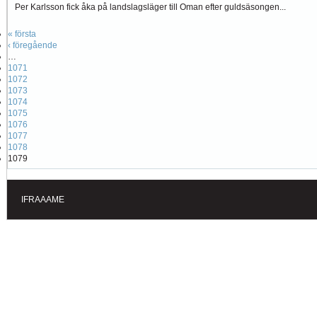
Per Karlsson fick åka på landslagsläger till Oman efter guldsäsongen...
« första
‹ föregående
…
1071
1072
1073
1074
1075
1076
1077
1078
1079
IFRAAAME