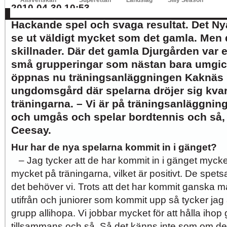
Allsvenskan
Superettan
Landslag
Silly Season
2010-04-30 10:53
AFC
AIK
DIF
Elfsborg
IFK Gbg
HBK
Hammarby
Häcken
J Sö
Hackande spel och svaga resultat. Det Ny
se ut väldigt mycket som det gamla. Men d
skillnader. Där det gamla Djurgården var 
små grupperingar som nästan bara umgick
öppnas nu träningsanläggningen Kaknäs
ungdomsgård där spelarna dröjer sig kva
träningarna. – Vi är på träningsanläggnin
och umgås och spelar bordtennis och så,
Ceesay.
Hur har de nya spelarna kommit in i gänget?
– Jag tycker att de har kommit in i gänget mycket 
mycket på träningarna, vilket är positivt. De spets
det behöver vi. Trots att det har kommit ganska
utifrån och juniorer som kommit upp så tycker jag
grupp allihopa. Vi jobbar mycket för att hålla ihop
tillsammans och så. Så det känns inte som om de