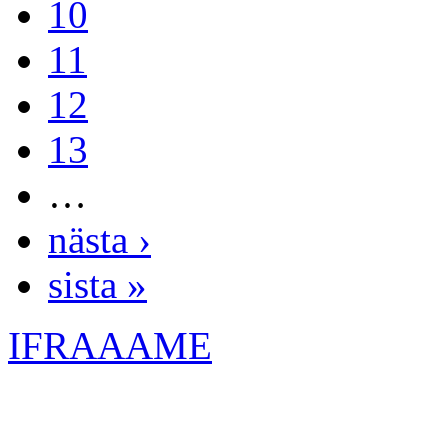
10
11
12
13
…
nästa ›
sista »
IFRAAAME