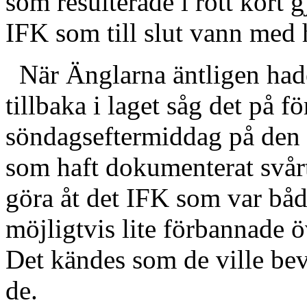
som resulterade i rött kort g
IFK som till slut vann med 
När Änglarna äntligen had
tillbaka i laget såg det på f
söndagseftermiddag på den y
som haft dokumenterat svårt
göra åt det IFK som var båd
möjligtvis lite förbannade ö
Det kändes som de ville bev
de.