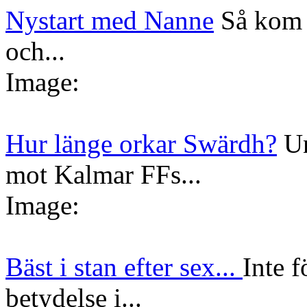
Nystart med Nanne
Så kom 
och...
Image:
Hur länge orkar Swärdh?
Un
mot Kalmar FFs...
Image:
Bäst i stan efter sex...
Inte f
betydelse i...