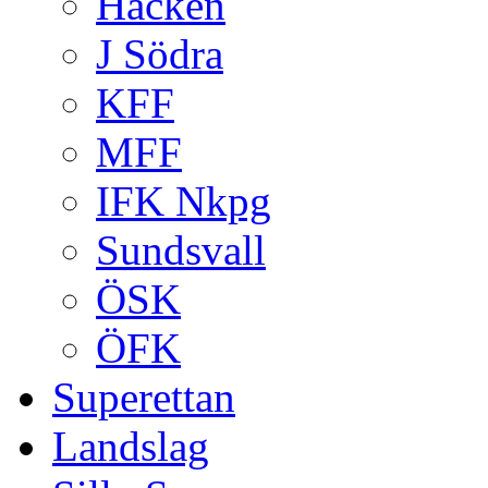
Häcken
J Södra
KFF
MFF
IFK Nkpg
Sundsvall
ÖSK
ÖFK
Superettan
Landslag