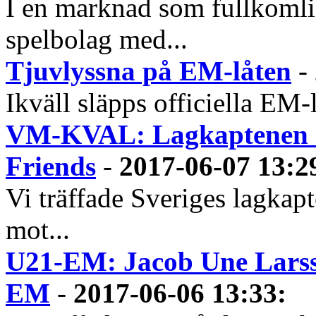
I en marknad som fullkoml
spelbolag med...
Tjuvlyssna på EM-låten
-
Ikväll släpps officiella EM-
VM-KVAL: Lagkaptenen ser
Friends
-
2017-06-07 13:2
Vi träffade Sveriges lagkap
mot...
U21-EM: Jacob Une Larss
EM
-
2017-06-06 13:33
: