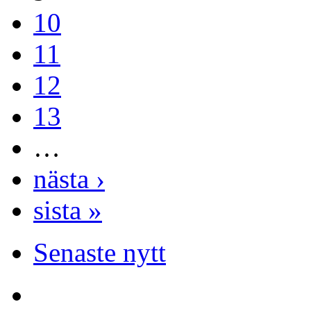
10
11
12
13
…
nästa ›
sista »
Senaste nytt