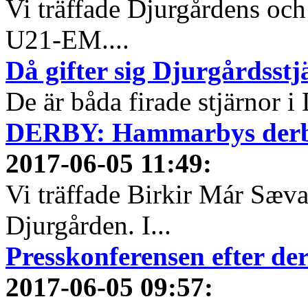
Vi träffade Djurgårdens och
U21-EM....
Då gifter sig Djurgårdsst
De är båda firade stjärnor i
DERBY: Hammarbys derbyh
2017-06-05 11:49
:
Vi träffade Birkir Már Sæva
Djurgården. I...
Presskonferensen efter 
2017-06-05 09:57
: