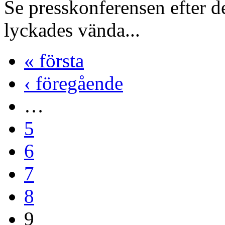
Se presskonferensen efter 
lyckades vända...
« första
‹ föregående
…
5
6
7
8
9