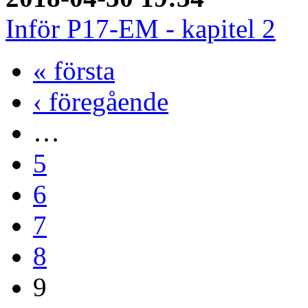
Inför P17-EM - kapitel 2
« första
‹ föregående
…
5
6
7
8
9