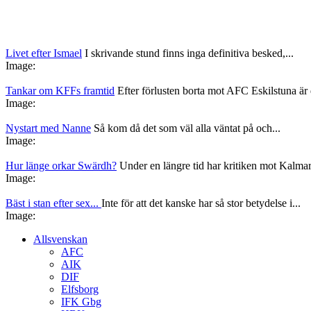
Livet efter Ismael
I skrivande stund finns inga definitiva besked,...
Image:
Tankar om KFFs framtid
Efter förlusten borta mot AFC Eskilstuna är d
Image:
Nystart med Nanne
Så kom då det som väl alla väntat på och...
Image:
Hur länge orkar Swärdh?
Under en längre tid har kritiken mot Kalmar
Image:
Bäst i stan efter sex...
Inte för att det kanske har så stor betydelse i...
Image:
Allsvenskan
AFC
AIK
DIF
Elfsborg
IFK Gbg