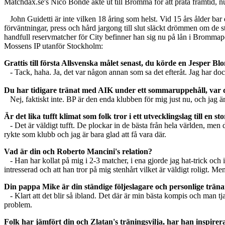
Matchdax.se's Nico Bonde åkte ut till Bromma för att prata framtid, 
John Guidetti är inte vilken 18 åring som helst. Vid 15 års ålder bar 
förväntningar, press och hård jargong till slut släckt drömmen om de 
handfull reservmatcher för City befinner han sig nu på lån i Brommap
Mossens IP utanför Stockholm:
Grattis till första Allsvenska målet senast, du körde en Jesper Bl
- Tack, haha. Ja, det var någon annan som sa det efteråt. Jag har dock
Du har tidigare tränat med AIK under ett sommaruppehåll, var de
Nej, faktiskt inte. BP är den enda klubben för mig just nu, och jag är
Är det lika tufft klimat som folk tror i ett utvecklingslag till en
- Det är väldigt tufft. De plockar in de bästa från hela världen, men d
rykte som klubb och jag är bara glad att få vara där.
Vad är din och Roberto Mancini's relation?
- Han har kollat på mig i 2-3 matcher, i ena gjorde jag hat-trick oc
intresserad och att han tror på mig stenhårt vilket är väldigt roligt. Me
Din pappa Mike är din ständige följeslagare och personlige träna
- Klart att det blir så ibland. Det där är min bästa kompis och man tj
problem.
Folk har jämfört din och Zlatan's träningsvilja, har han inspirer