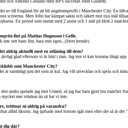
nutid och Antonio Cassano med BP's succélån John Guidetti.
det av till England för att bli ungdomsproffs i Manchester City. En till
stora scenerna. Men John har kämpat sakta och säkert mot nya mål tills
ojkarna. En period som startat med 2 assist och 1 mål på blott 2 match
omqvist-fint på Mattias Hugosson i Gefle.
 inte sett hans fint, bara min egen...(Stort leende)
t aldrig aktuellt med en utlåning till dem?
 jävligt glad eftersom vi är bäst i stan. Jag tror vi kan komma långt upp 
 storklubb som Manchester City?
et är samtidigt just det som är kul. Jag vill utvecklas och spela och trän
h i den andra spelade jag mot United, så jag har bara gjort bra matcher f
n mycket mer relation än så har vi inte.
re, tröttnar ni aldrig på varandra?
afsar alltid liksom. Jag tjafsade med honom igår men efter det så är det
at dig där?