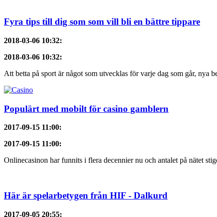
Fyra tips till dig som som vill bli en bättre tippare
2018-03-06 10:32
:
2018-03-06 10:32
:
Att betta på sport är något som utvecklas för varje dag som går, nya bet
Populärt med mobilt för casino gamblern
2017-09-15 11:00
:
2017-09-15 11:00
:
Onlinecasinon har funnits i flera decennier nu och antalet på nätet stig
Här är spelarbetygen från HIF - Dalkurd
2017-09-05 20:55
: