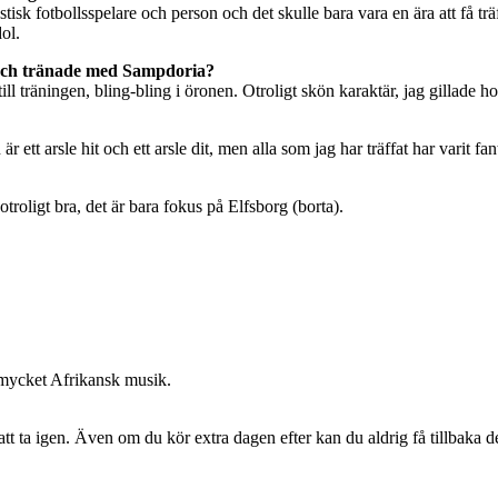
tastisk fotbollsspelare och person och det skulle bara vara en ära att få
ol.
 och tränade med Sampdoria?
till träningen, bling-bling i öronen. Otroligt skön karaktär, jag gillad
tt arsle hit och ett arsle dit, men alla som jag har träffat har varit fant
otroligt bra, det är bara fokus på Elfsborg (borta).
g mycket Afrikansk musik.
att ta igen. Även om du kör extra dagen efter kan du aldrig få tillbaka 