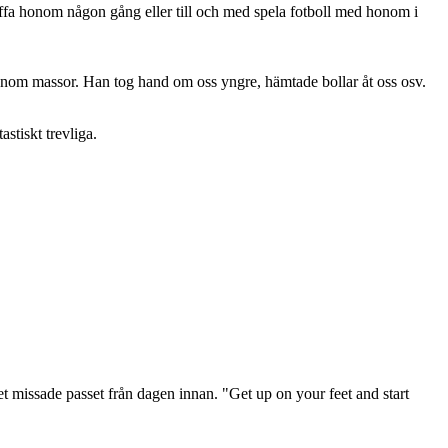
 träffa honom någon gång eller till och med spela fotboll med honom i
e honom massor. Han tog hand om oss yngre, hämtade bollar åt oss osv.
astiskt trevliga.
det missade passet från dagen innan. "Get up on your feet and start