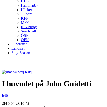
HBK
Hammarby
Häcken
J Södra
KFF
MFF
IFK Nkpg
Sundsvall
ÖSK
ÖFK
Superettan
Landslag
Silly Season
I huvudet på John Guidetti
Edit
2010-04-28 10:52