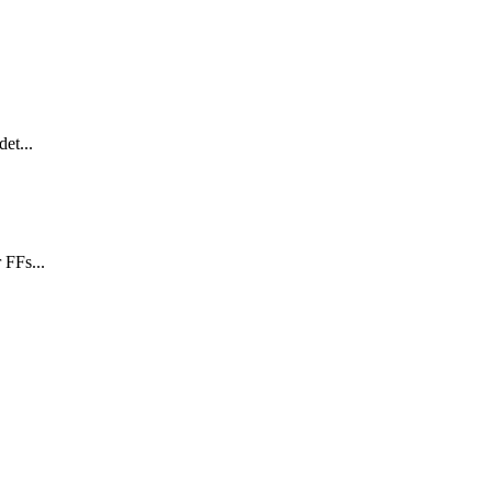
et...
 FFs...