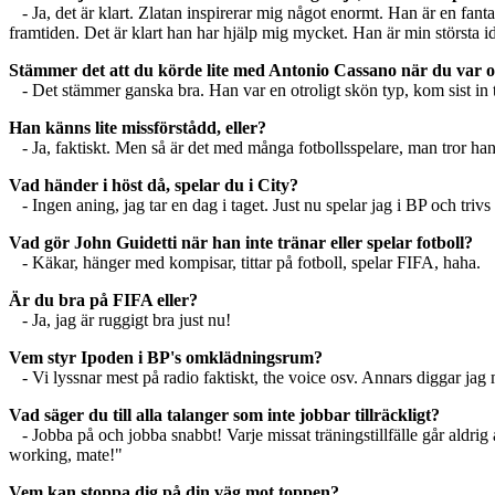
- Ja, det är klart. Zlatan inspirerar mig något enormt. Han är en fan
framtiden. Det är klart han har hjälp mig mycket. Han är min största id
Stämmer det att du körde lite med Antonio Cassano när du var
- Det stämmer ganska bra. Han var en otroligt skön typ, kom sist in 
Han känns lite missförstådd, eller?
- Ja, faktiskt. Men så är det med många fotbollsspelare, man tror han är e
Vad händer i höst då, spelar du i City?
- Ingen aning, jag tar en dag i taget. Just nu spelar jag i BP och trivs 
Vad gör John Guidetti när han inte tränar eller spelar fotboll?
- Käkar, hänger med kompisar, tittar på fotboll, spelar FIFA, haha.
Är du bra på FIFA eller?
- Ja, jag är ruggigt bra just nu!
Vem styr Ipoden i BP's omklädningsrum?
- Vi lyssnar mest på radio faktiskt, the voice osv. Annars diggar ja
Vad säger du till alla talanger som inte jobbar tillräckligt?
- Jobba på och jobba snabbt! Varje missat träningstillfälle går aldrig 
working, mate!"
Vem kan stoppa dig på din väg mot toppen?