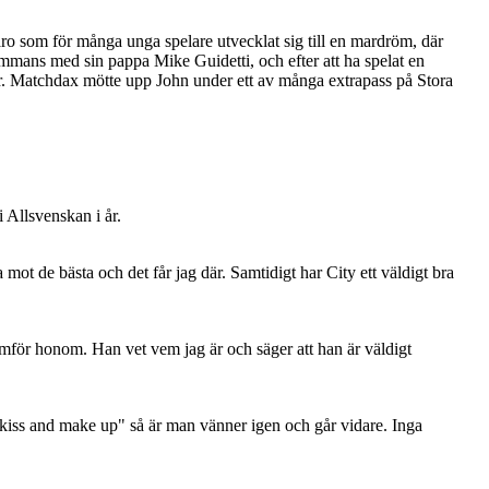
varo som för många unga spelare utvecklat sig till en mardröm, där
ammans med sin pappa Mike Guidetti, och efter att ha spelat en
er. Matchdax mötte upp John under ett av många extrapass på Stora
i Allsvenskan i år.
a mot de bästa och det får jag där. Samtidigt har City ett väldigt bra
ramför honom. Han vet vem jag är och säger att han är väldigt
 "kiss and make up" så är man vänner igen och går vidare. Inga