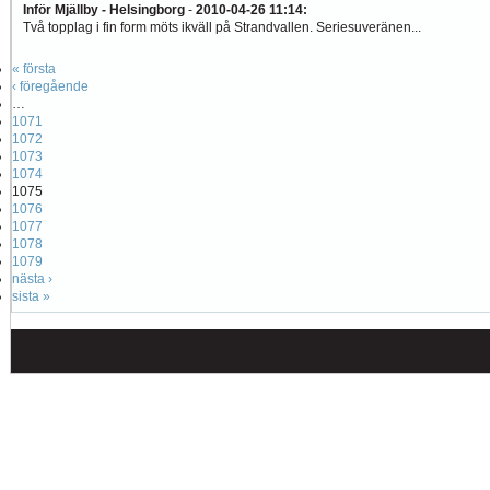
Inför Mjällby - Helsingborg
-
2010-04-26 11:14
:
Två topplag i fin form möts ikväll på Strandvallen. Seriesuveränen...
« första
‹ föregående
…
1071
1072
1073
1074
1075
1076
1077
1078
1079
nästa ›
sista »