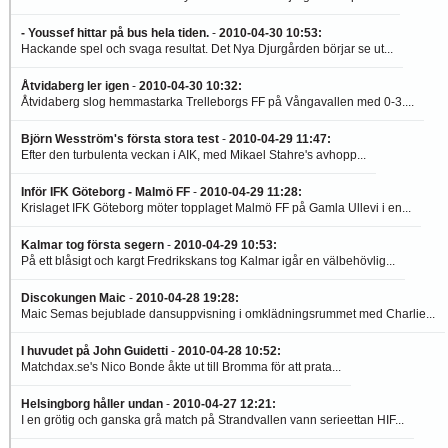
- Youssef hittar på bus hela tiden.
-
2010-04-30 10:53
:
Hackande spel och svaga resultat. Det Nya Djurgården börjar se ut...
Åtvidaberg ler igen
-
2010-04-30 10:32
:
Åtvidaberg slog hemmastarka Trelleborgs FF på Vångavallen med 0-3....
Björn Wesström's första stora test
-
2010-04-29 11:47
:
Efter den turbulenta veckan i AIK, med Mikael Stahre's avhopp...
Inför IFK Göteborg - Malmö FF
-
2010-04-29 11:28
:
Krislaget IFK Göteborg möter topplaget Malmö FF på Gamla Ullevi i en...
Kalmar tog första segern
-
2010-04-29 10:53
:
På ett blåsigt och kargt Fredrikskans tog Kalmar igår en välbehövlig...
Discokungen Maic
-
2010-04-28 19:28
:
Maic Semas bejublade dansuppvisning i omklädningsrummet med Charlie...
I huvudet på John Guidetti
-
2010-04-28 10:52
:
Matchdax.se's Nico Bonde åkte ut till Bromma för att prata...
Helsingborg håller undan
-
2010-04-27 12:21
:
I en grötig och ganska grå match på Strandvallen vann serieettan HIF...