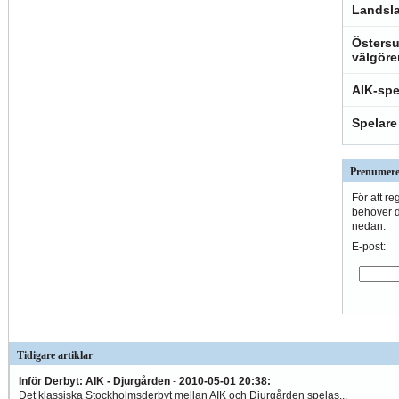
Landsla
Östersu
välgöre
AIK-spe
Spelare
Prenumere
För att re
behöver du
nedan.
E-post:
Tidigare artiklar
Inför Derbyt: AIK - Djurgården
-
2010-05-01 20:38
:
Det klassiska Stockholmsderbyt mellan AIK och Djurgården spelas...