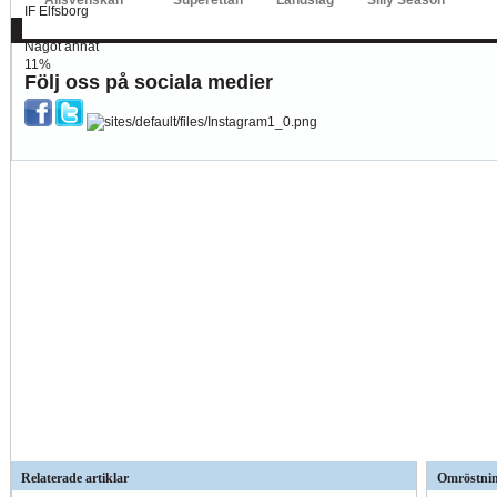
IF Elfsborg
1%
Något annat
11%
Följ oss på sociala medier
Relaterade artiklar
Omröstni