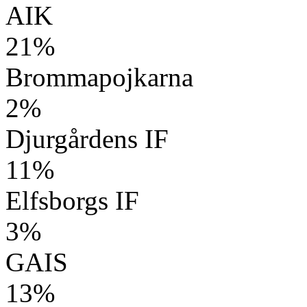
AIK
21%
Brommapojkarna
2%
Djurgårdens IF
11%
Elfsborgs IF
3%
GAIS
13%