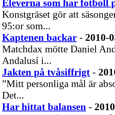
Eleverna som har fotboll 
Konstgräset gör att säsongen
95:or som...
Kaptenen backar
-
2010-0
Matchdax mötte Daniel Ande
Andalusí i...
Jakten på tvåsiffrigt
-
201
”Mitt personliga mål är abso
Det...
Har hittat balansen
-
2010