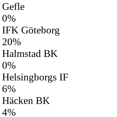
Gefle
0%
IFK Göteborg
20%
Halmstad BK
0%
Helsingborgs IF
6%
Häcken BK
4%