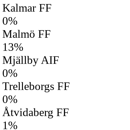
Kalmar FF
0%
Malmö FF
13%
Mjällby AIF
0%
Trelleborgs FF
0%
Åtvidaberg FF
1%