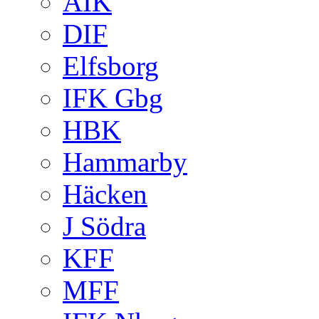
AIK
DIF
Elfsborg
IFK Gbg
HBK
Hammarby
Häcken
J Södra
KFF
MFF