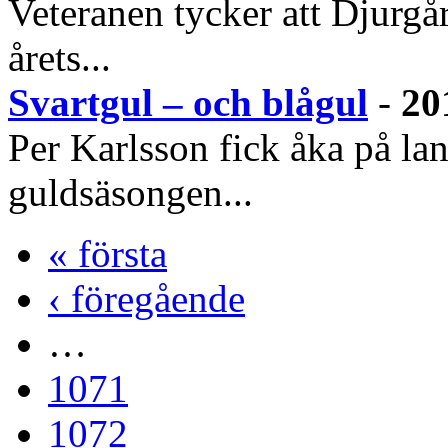
Veteranen tycker att Djurgår
årets...
Svartgul – och blågul
-
20
Per Karlsson fick åka på lan
guldsäsongen...
« första
‹ föregående
…
1071
1072