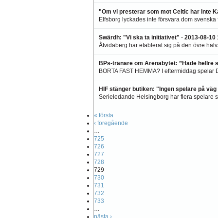
"Om vi presterar som mot Celtic har inte 
Elfsborg lyckades inte försvara dom svenska fär
Swärdh: "Vi ska ta initiativet"
-
2013-08-10 
Åtvidaberg har etablerat sig på den övre halv
BPs-tränare om Arenabytet: ”Hade hellre s
BORTA FAST HEMMA? I eftermiddag spelar D
HIF stänger butiken: "Ingen spelare på väg 
Serieledande Helsingborg har flera spelare 
« första
‹ föregående
…
725
726
727
728
729
730
731
732
733
…
nästa ›