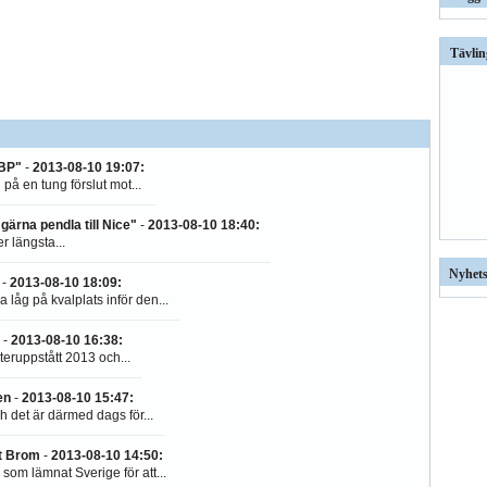
Tävlin
 BP"
-
2013-08-10 19:07
:
å en tung förslut mot...
ärna pendla till Nice"
-
2013-08-10 18:40
:
r längsta...
Nyhets
-
2013-08-10 18:09
:
åg på kvalplats inför den...
-
2013-08-10 16:38
:
eruppstått 2013 och...
en
-
2013-08-10 15:47
:
 det är därmed dags för...
st Brom
-
2013-08-10 14:50
:
om lämnat Sverige för att...