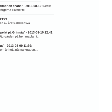
Kalmar en chans"
-
2013-08-10 13:56
:
gerna i kvalet till...
13:21
:
an av årets allsvenska...
pelat på Grimsta”
-
2013-08-10 12:41
:
jurgården på hemmaplan i...
ut"
-
2013-08-09 11:39
:
som är heta på marknaden....