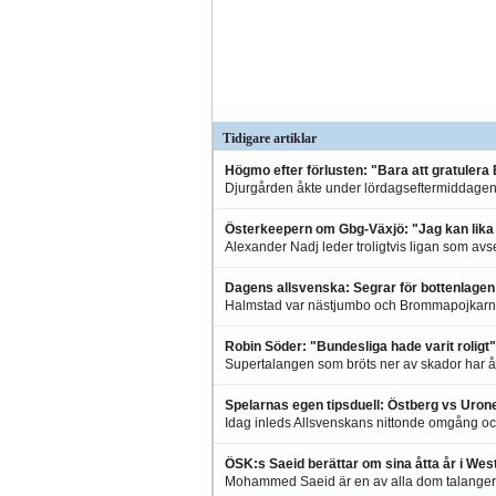
Tidigare artiklar
Högmo efter förlusten: "Bara att gratulera
Djurgården åkte under lördagseftermiddagen p
Österkeepern om Gbg-Växjö: "Jag kan lika g
Alexander Nadj leder troligtvis ligan som avse
Dagens allsvenska: Segrar för bottenlagen
Halmstad var nästjumbo och Brommapojkarna l
Robin Söder: "Bundesliga hade varit roligt"
Supertalangen som bröts ner av skador har åt
Spelarnas egen tipsduell: Östberg vs Uron
Idag inleds Allsvenskans nittonde omgång och
ÖSK:s Saeid berättar om sina åtta år i We
Mohammed Saeid är en av alla dom talanger s