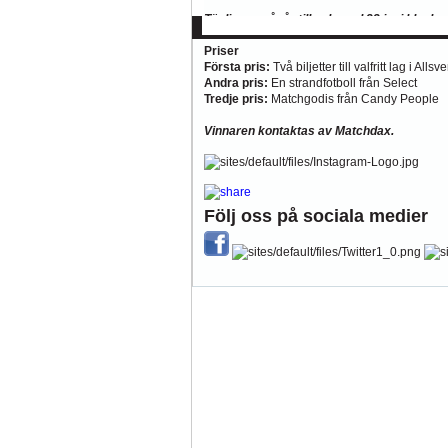
Tävlingen pågår till och med 23 juni klocka
Priser
Första pris:
Två biljetter till valfritt lag i 
Andra pris:
En strandfotboll från Select
Tredje pris:
Matchgodis från Candy People
Vinnaren kontaktas av Matchdax.
Följ oss på sociala medier