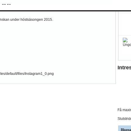
n 23.59.
Allsvenskan under höstsäsongen 2015.
Intre
Få maxim
Slutstri
Blogga