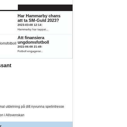
känna till
2023-08-07 15:43
:
Hästar, fotboll,...
Har Hammarby chans
att ta SM-Guld 2023?
2023-03-08 12:14
:
Hammarby har tappat...
Att finansiera
ungdomsfotboll
2022-06-08 21:49
:
Fotboll engagerar...
ssant
al utdelning på ditt nyvunna spelintresse
den i Allsvenskan
r