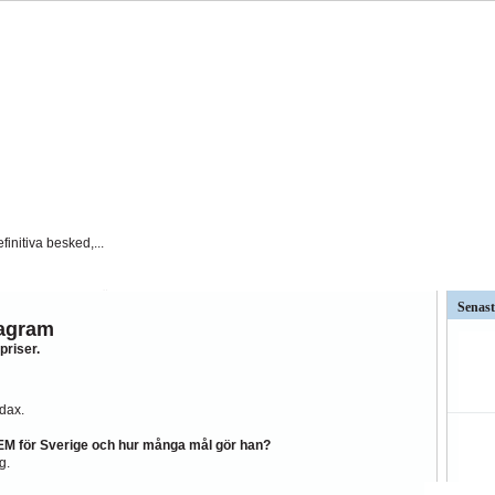
t AFC Eskilstuna är det...
väntat på och...
Senast
tagram
priser.
ar kritiken mot Kalmar FFs...
så stor betydelse i...
dax.
ndslag
Silly Season
 EM för Sverige och hur många mål gör han?
g.
BK
Hammarby
Häcken
J Södra
KFF
MFF
IFK Nkpg
Sundsvall
ÖS