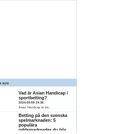
e nytt
Vad är Asian Handicap i
sportbetting?
2024-05-09 19:36
:
Asian Handicap är ett...
Betting på den svenska
spelmarknaden: 5
populära
K
ÖFK
oddsmarknader du bör