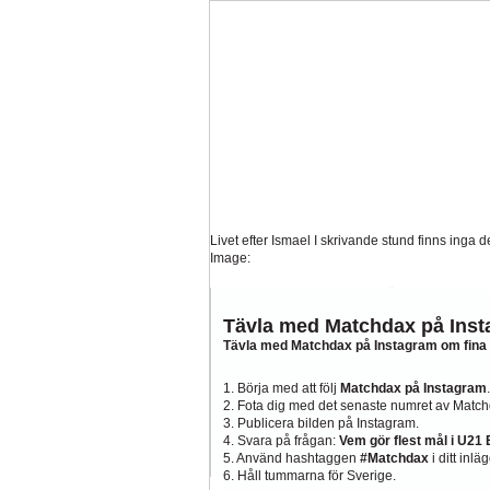
Tankar om KFFs framtid
Efter förlusten borta mo
Image:
Nystart med Nanne
Så kom då det som väl alla 
Image:
Tävla med Matchdax på Ins
Hur länge orkar Swärdh?
Tävla med Matchdax på Instagram om fina 
Under en längre tid h
Image:
1. Börja med att följ
Matchdax på Instagram
.
Bäst i stan efter sex...
Inte för att det kanske har 
2. Fota dig med det senaste numret av Match
Image:
3. Publicera bilden på Instagram.
Allsvenskan
Superettan
La
4. Svara på frågan:
Vem gör flest mål i U21
5. Använd hashtaggen
#Matchdax
i ditt inläg
AFC
AIK
DIF
Elfsborg
IFK Gbg
H
6. Håll tummarna för Sverige.