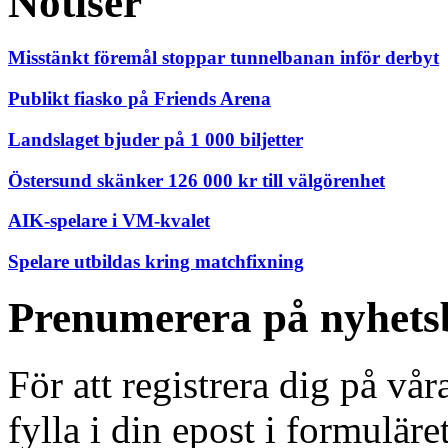
Notiser
Misstänkt föremål stoppar tunnelbanan inför derbyt
Publikt fiasko på Friends Arena
Landslaget bjuder på 1 000 biljetter
Östersund skänker 126 000 kr till välgörenhet
AIK-spelare i VM-kvalet
Spelare utbildas kring matchfixning
Prenumerera på nyhets
För att registrera dig på vå
fylla i din epost i formuläre