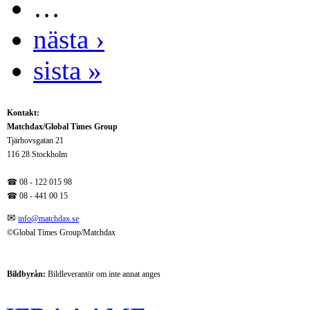
…
nästa ›
sista »
Kontakt:
Matchdax/Global Times Group
Tjärhovsgatan 21
116 28 Stockholm
☎ 08 - 122 015 98
☎
08 - 441 00 15
✉
info@matchdax.se
©Global Times Group/Matchdax
Bildbyrån:
B
ildleverantör om inte annat anges