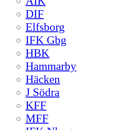
AIK
DIF
Elfsborg
IFK Gbg
HBK
Hammarby
Häcken
J Södra
KFF
MFF