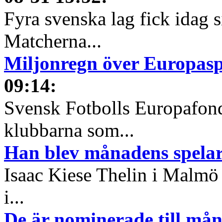
Fyra svenska lag fick idag 
Matcherna...
Miljonregn över Europas
09:14
:
Svensk Fotbolls Europafond
klubbarna som...
Han blev månadens spelare
Isaac Kiese Thelin i Malmö 
i...
De är nominerade till måna