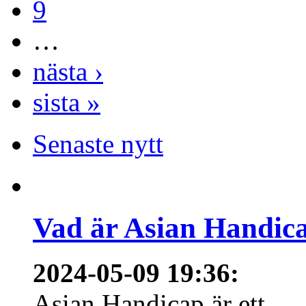
9
…
nästa ›
sista »
Senaste nytt
Vad är Asian Handica
2024-05-09 19:36
:
Asian Handicap är ett...