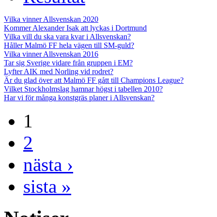
Vilka vinner Allsvenskan 2020
Kommer Alexander Isak att lyckas i Dortmund
Vilka vill du ska vara kvar i Allsvenskan?
Håller Malmö FF hela vägen till SM-guld?
Vilka vinner Allsvenskan 2016
Tar sig Sverige vidare från gruppen i EM?
Lyfter AIK med Norling vid rodret?
Är du glad över att Malmö FF gått till Champions League?
Vilket Stockholmslag hamnar högst i tabellen 2010?
Har vi för många konstgräs planer i Allsvenskan?
1
2
nästa ›
sista »