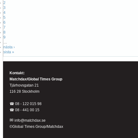
2
3
4
5
6
7
8
9
…
nästa ›
sista »
Kontakt:
Matchdax/Global Times Group
Tjärhovsgatan 21
116 28 Stockholm
☎ 08 - 122 015 98
☎
08 - 441 00 15
✉
info@matchdax.se
©Global Times Group/Matchdax