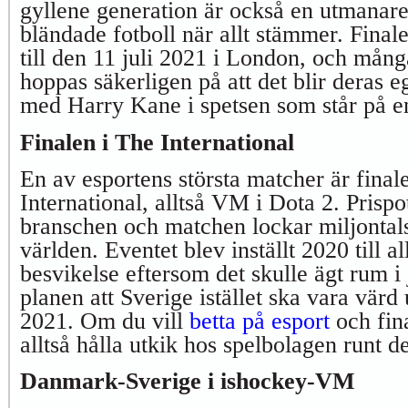
gyllene generation är också en utmanar
bländade fotboll när allt stämmer. Fina
till den 11 juli 2021 i London, och mån
hoppas säkerligen på att det blir deras e
med Harry Kane i spetsen som står på e
Finalen i The International
En av esportens största matcher är final
International, alltså VM i Dota 2. Prispot
branschen och matchen lockar miljontals 
världen. Eventet blev inställt 2020 till a
besvikelse eftersom det skulle ägt rum i 
planen att Sverige istället ska vara värd
2021. Om du vill
betta på esport
och fin
alltså hålla utkik hos spelbolagen runt d
Danmark-Sverige i ishockey-VM