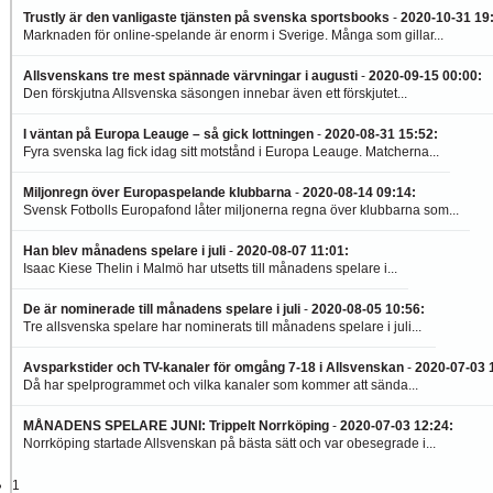
Trustly är den vanligaste tjänsten på svenska sportsbooks
-
2020-10-31 19
Marknaden för online-spelande är enorm i Sverige. Många som gillar...
Allsvenskans tre mest spännade värvningar i augusti
-
2020-09-15 00:00
:
Den förskjutna Allsvenska säsongen innebar även ett förskjutet...
I väntan på Europa Leauge – så gick lottningen
-
2020-08-31 15:52
:
Fyra svenska lag fick idag sitt motstånd i Europa Leauge. Matcherna...
Miljonregn över Europaspelande klubbarna
-
2020-08-14 09:14
:
Svensk Fotbolls Europafond låter miljonerna regna över klubbarna som...
Han blev månadens spelare i juli
-
2020-08-07 11:01
:
Isaac Kiese Thelin i Malmö har utsetts till månadens spelare i...
De är nominerade till månadens spelare i juli
-
2020-08-05 10:56
:
Tre allsvenska spelare har nominerats till månadens spelare i juli...
Avsparkstider och TV-kanaler för omgång 7-18 i Allsvenskan
-
2020-07-03 
Då har spelprogrammet och vilka kanaler som kommer att sända...
MÅNADENS SPELARE JUNI: Trippelt Norrköping
-
2020-07-03 12:24
:
Norrköping startade Allsvenskan på bästa sätt och var obesegrade i...
1