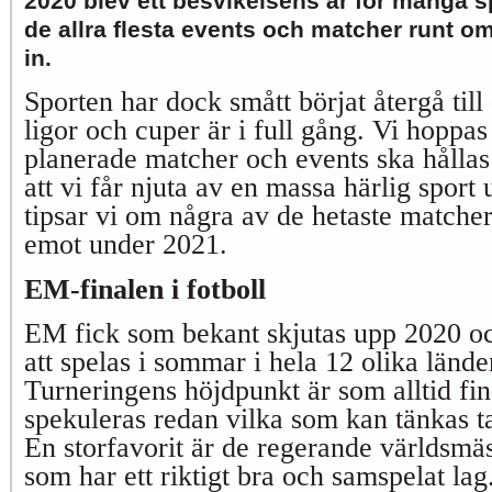
2020 blev ett besvikelsens år för många s
de allra flesta events och matcher runt om
in.
Sporten har dock smått börjat återgå til
ligor och cuper är i full gång. Vi hoppas 
planerade matcher och events ska hållas
att vi får njuta av en massa härlig sport
tipsar vi om några av de hetaste matcher
emot under 2021.
EM-finalen i fotboll
EM fick som bekant skjutas upp 2020 oc
att spelas i sommar i hela 12 olika lände
Turneringens höjdpunkt är som alltid fin
spekuleras redan vilka som kan tänkas ta
En storfavorit är de regerande världsmä
som har ett riktigt bra och samspelat la