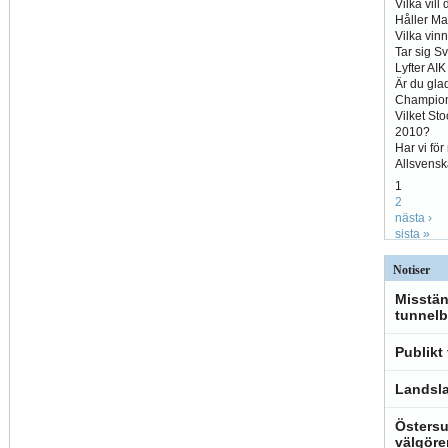
Vilka vill
Håller Ma
Vilka vin
Tar sig S
Lyfter AI
Är du glad
Champio
Vilket St
2010?
Har vi fö
Allsvens
1
2
nästa ›
sista »
Notiser
Misstän
tunnelb
Publikt
Landsla
Östersu
välgöre