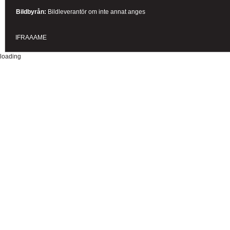
Bildbyrån:
B
ildleverantör om inte annat anges
IFRAAAME
loading