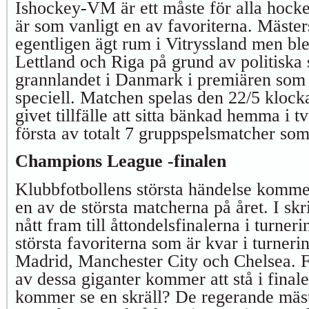
Ishockey-VM är ett måste för alla hock
är som vanligt en av favoriterna. Mäster
egentligen ägt rum i Vitryssland men blev 
Lettland och Riga på grund av politiska 
grannlandet i Danmark i premiären som al
speciell. Matchen spelas den 22/5 klocka
givet tillfälle att sitta bänkad hemma i t
första av totalt 7 gruppspelsmatcher som
Champions League -finalen
Klubbfotbollens största händelse kommer
en av de största matcherna på året. I skr
nått fram till åttondelsfinalerna i turne
största favoriterna som är kvar i turneri
Madrid, Manchester City och Chelsea. 
av dessa giganter kommer att stå i finale
kommer se en skräll? De regerande mäs