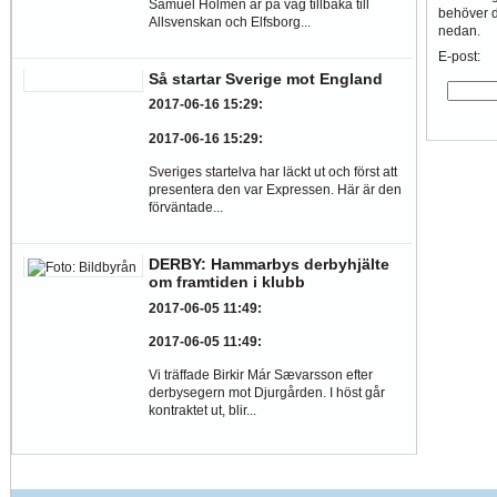
Samuel Holmén är på väg tillbaka till
behöver du
Allsvenskan och Elfsborg...
nedan.
E-post:
Så startar Sverige mot England
2017-06-16 15:29
:
2017-06-16 15:29
:
Sveriges startelva har läckt ut och först att
presentera den var Expressen. Här är den
förväntade...
DERBY: Hammarbys derbyhjälte
om framtiden i klubb
2017-06-05 11:49
:
2017-06-05 11:49
:
Vi träffade Birkir Már Sævarsson efter
derbysegern mot Djurgården. I höst går
kontraktet ut, blir...