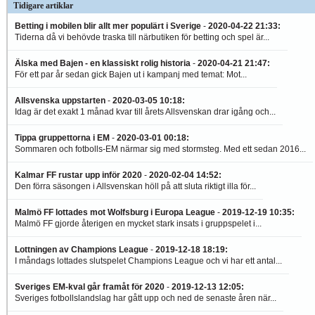
Tidigare artiklar
Betting i mobilen blir allt mer populärt i Sverige
-
2020-04-22 21:33
:
Tiderna då vi behövde traska till närbutiken för betting och spel är...
Älska med Bajen - en klassiskt rolig historia
-
2020-04-21 21:47
:
För ett par år sedan gick Bajen ut i kampanj med temat: Mot...
Allsvenska uppstarten
-
2020-03-05 10:18
:
Idag är det exakt 1 månad kvar till årets Allsvenskan drar igång och...
Tippa gruppettorna i EM
-
2020-03-01 00:18
:
Sommaren och fotbolls-EM närmar sig med stormsteg. Med ett sedan 2016...
Kalmar FF rustar upp inför 2020
-
2020-02-04 14:52
:
Den förra säsongen i Allsvenskan höll på att sluta riktigt illa för...
Malmö FF lottades mot Wolfsburg i Europa League
-
2019-12-19 10:35
:
Malmö FF gjorde återigen en mycket stark insats i gruppspelet i...
Lottningen av Champions League
-
2019-12-18 18:19
:
I måndags lottades slutspelet Champions League och vi har ett antal...
Sveriges EM-kval går framåt för 2020
-
2019-12-13 12:05
:
Sveriges fotbollslandslag har gått upp och ned de senaste åren när...