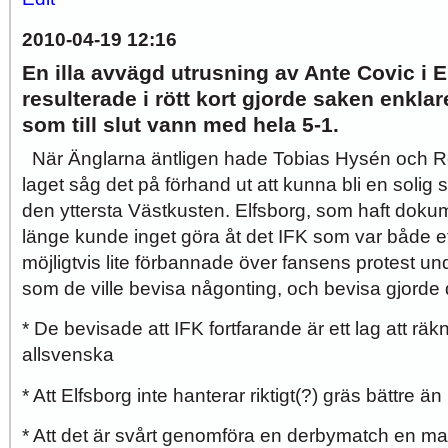
2010-04-19 12:16
En illa avvägd utrusning av Ante Covic i 
resulterade i rött kort gjorde saken enklare
som till slut vann med hela 5-1.
När Änglarna äntligen hade Tobias Hysén och Rob
laget såg det på förhand ut att kunna bli en soli
den yttersta Västkusten. Elfsborg, som haft dokume
länge kunde inget göra åt det IFK som var både e
möjligtvis lite förbannade över fansens protest u
som de ville bevisa någonting, och bevisa gjorde 
* De bevisade att IFK fortfarande är ett lag att räk
allsvenska
* Att Elfsborg inte hanterar riktigt(?) gräs bättre ä
* Att det är svårt genomföra en derbymatch en ma