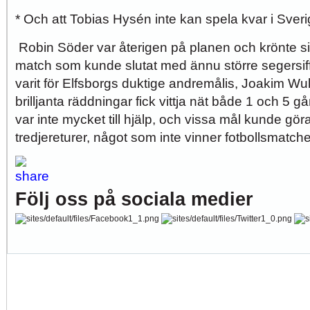
* Och att Tobias Hysén inte kan spela kvar i Sver
Robin Söder var återigen på planen och krönte si
match som kunde slutat med ännu större segersiff
varit för Elfsborgs duktige andremålis, Joakim Wulf
brilljanta räddningar fick vittja nät både 1 och 5 g
var inte mycket till hjälp, och vissa mål kunde gö
tredjereturer, något som inte vinner fotbollsmatch
Följ oss på sociala medier