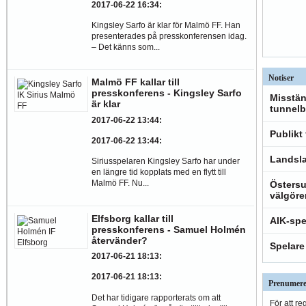
2017-06-22 16:34
:
Kingsley Sarfo är klar för Malmö FF. Han
presenterades på presskonferensen idag.
– Det känns som...
Notiser
Malmö FF kallar till
presskonferens - Kingsley Sarfo
Misstän
är klar
tunnelb
2017-06-22 13:44
:
Publikt
2017-06-22 13:44
:
Landsla
Siriusspelaren Kingsley Sarfo har under
en längre tid kopplats med en flytt till
Malmö FF. Nu...
Östersu
välgöre
Elfsborg kallar till
AIK-spe
presskonferens - Samuel Holmén
återvänder?
Spelare
2017-06-21 18:13
:
2017-06-21 18:13
:
Prenumere
Det har tidigare rapporterats om att
För att re