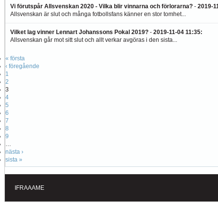
Vi förutspår Allsvenskan 2020 - Vilka blir vinnarna och förlorarna?
-
2019-1
Allsvenskan är slut och många fotbollsfans känner en stor tomhet...
Vilket lag vinner Lennart Johanssons Pokal 2019?
-
2019-11-04 11:35
:
Allsvenskan går mot sitt slut och allt verkar avgöras i den sista...
« första
‹ föregående
1
2
3
4
5
6
7
8
9
…
nästa ›
sista »
IFRAAAME