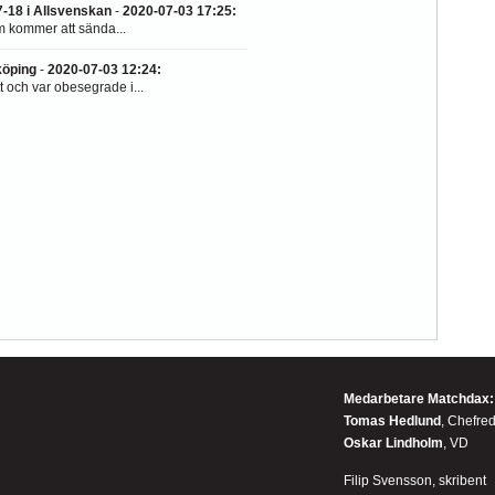
-18 i Allsvenskan
-
2020-07-03 17:25
:
m kommer att sända...
öping
-
2020-07-03 12:24
:
 och var obesegrade i...
Medarbetare Matchdax:
Tomas Hedlund
, Chefre
Oskar Lindholm
, VD
Filip Svensson, skribent