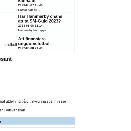
känna till
2023-08-07 15:43
:
Hästar, fotboll,...
Har Hammarby chans
att ta SM-Guld 2023?
2023-03-08 12:14
:
Hammarby har tappat...
Att finansiera
ungdomsfotboll
2022-06-08 21:49
:
Fotboll engagerar...
ssant
al utdelning på ditt nyvunna spelintresse
den i Allsvenskan
r