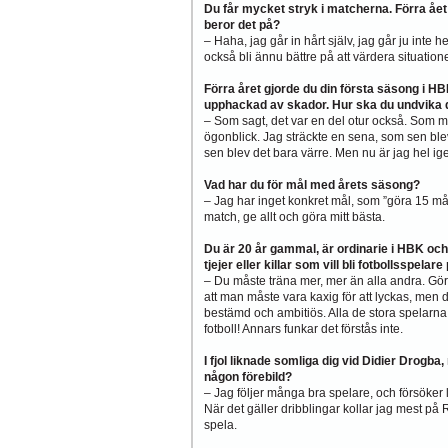
Du får mycket stryk i matcherna. Förra ået
beror det på?
– Haha, jag går in hårt själv, jag går ju inte h
också bli ännu bättre på att värdera situatione
Förra året gjorde du din första säsong i H
upphackad av skador. Hur ska du undvika 
– Som sagt, det var en del otur också. Som m
ögonblick. Jag sträckte en sena, som sen blev 
sen blev det bara värre. Men nu är jag hel ig
Vad har du för mål med årets säsong?
– Jag har inget konkret mål, som ”göra 15 mål” e
match, ge allt och göra mitt bästa.
Du är 20 år gammal, är ordinarie i HBK och 
tjejer eller killar som vill bli fotbollsspelare
– Du måste träna mer, mer än alla andra. Gör
att man måste vara kaxig för att lyckas, men 
bestämd och ambitiös. Alla de stora spelarn
fotboll! Annars funkar det förstås inte.
I fjol liknade somliga dig vid Didier Drogb
någon förebild?
– Jag följer många bra spelare, och försöker l
När det gäller dribblingar kollar jag mest på 
spela.