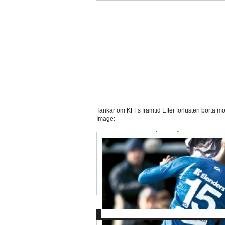
Tankar om KFFs framtid
Efter förlusten borta mo
Image:
Nystart med Nanne
Så kom då det som väl alla 
Image:
Hur länge orkar Swärdh?
Under en längre tid h
Image:
Bäst i stan efter sex...
Inte för att det kanske har 
Image:
Allsvenskan
Superettan
La
AFC
AIK
DIF
Elfsborg
IFK Gbg
H