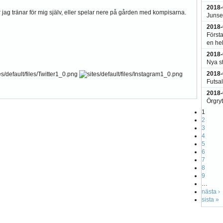
2018-
 jag tränar för mig själv, eller spelar nere på gården med kompisarna.
Junsel
2018-
Första
en hel
2018-
Nya s
2018-
Futsal
2018-
Örgryt
1
2
3
4
5
6
7
8
9
…
nästa ›
sista »