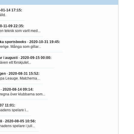
-01-14 17:15
:
lld.
0-11-09 22:35
:
en teknik som varit med...
nska sportsbooks
-
2020-10-31 19:45
:
rige. Många som gillar...
r i augusti
-
2020-09-15 00:00
:
en ett förskjutet...
ngen
-
2020-08-31 15:52
:
ropa Leauge. Matcherna...
-
2020-08-14 09:14
:
 regna över klubbarna som...
07 11:01
:
nadens spelare i...
li
-
2020-08-05 10:56
:
adens spelare i juli...