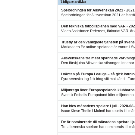
Tidigare artiklar
Spelordningen för Allsvenskan 2021
-
2021
Spelordningen för Allsvenskan 2021 är faststä
Den tekniska fotbollsplanen med VAR
-
202
Video Assistance Referees, förkortat VAR, är 
Trustly är den vanligaste tjänsten på sve
Marknaden för online-spelande är enorm i Sve
Allsvenskans tre mest spännade värvninga
Den förskjutna Allsvenska säsongen innebar äv
I väntan på Europa Leauge – så gick lottni
Fyra svenska lag fick idag sitt motstånd i Eu
Miljonregn över Europaspelande klubbarna
Svensk Fotbolls Europafond låter miljonerna
Han blev månadens spelare i juli
-
2020-08-
Isaac Kiese Thelin i Malmö har utsetts till må
De är nominerade till månadens spelare i ju
Tre allsvenska spelare har nominerats till mån