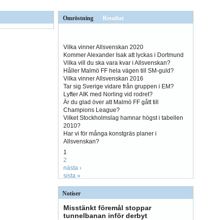
Omröstning
Resultat
Vilka vinner Allsvenskan 2020
Kommer Alexander Isak att lyckas i Dortmund
Vilka vill du ska vara kvar i Allsvenskan?
Håller Malmö FF hela vägen till SM-guld?
Vilka vinner Allsvenskan 2016
Tar sig Sverige vidare från gruppen i EM?
Lyfter AIK med Norling vid rodret?
Är du glad över att Malmö FF gått till
Champions League?
Vilket Stockholmslag hamnar högst i tabellen
2010?
Har vi för många konstgräs planer i
Allsvenskan?
1
2
nästa ›
sista »
Notiser
Misstänkt föremål stoppar
tunnelbanan inför derbyt