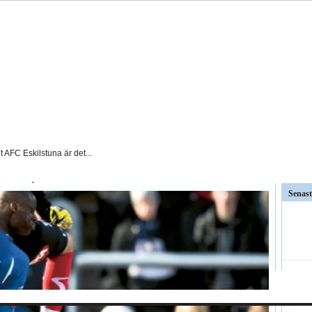
t AFC Eskilstuna är det...
väntat på och...
Senast
ar kritiken mot Kalmar FFs...
så stor betydelse i...
ndslag
Silly Season
BK
Hammarby
Häcken
J Södra
KFF
MFF
IFK Nkpg
Sundsvall
ÖS