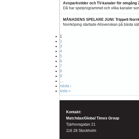
Avsparkstider och TV-kanaler för omgång 7
Då har spelprogrammet och vilka kanaler so
MÅNADENS SPELARE JUNI: Trippelt Norrk
Norrköping startade Allsvenskan på bästa sätt
1
2
3
4
5
6
7
8
9
…
nästa ›
sista »
Kontakt:
Matchdax/Global Times Group
Tjärhovsgatan 21
116 28 Stockholm