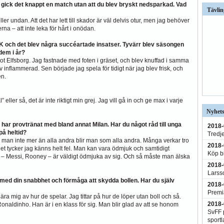
 gick det knappt en match utan att du blev bryskt nedsparkad. Vad
Tävlin
eller undan. Att det har lett till skador är väl delvis otur, men jag behöver
rna – att inte leka för hårt i onödan.
BK och det blev några succéartade insatser. Tyvärr blev säsongen
dem i år?
ot Elfsborg. Jag fastnade med foten i gräset, och blev knuffad i samma
inflammerad. Sen började jag spela för tidigt när jag blev frisk, och
en.
ller så, det är inte riktigt min grej. Jag vill gå in och ge max i varje
Nyhets
har provtränat med bland annat Milan. Har du något råd till unga
2018-
 på heltid?
Tredj
 man inte mer än alla andra blir man som alla andra. Många verkar tro
2018-
det tycker jag känns helt fel. Man kan vara ödmjuk och samtidigt
Köp bi
a – Messi, Rooney – är väldigt ödmjuka av sig. Och så måste man älska
2018-
Larss
a, med din snabbhet och förmåga att skydda bollen. Har du själv
2018-
Premi
ära mig av hur de spelar. Jag tittar på hur de löper utan boll och så.
2018-
Ronaldinho. Han är i en klass för sig. Man blir glad av att se honom
SvFF p
sportl