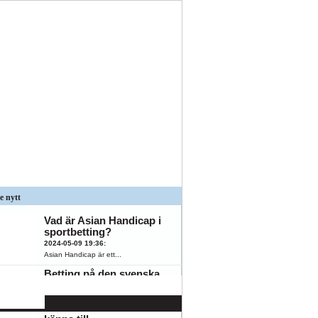
e nytt
Vad är Asian Handicap i
sportbetting?
2024-05-09 19:36
:
Asian Handicap är ett...
Betting på den svenska
spelmarknaden: 5
populära
K
ÖFK
oddsmarknader du bör