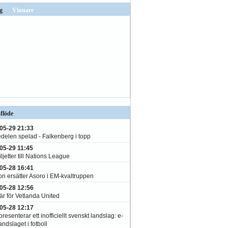
g
Vinnare
flöde
05-29 21:33
edelen spelad - Falkenberg i topp
05-29 11:45
ljetter till Nations League
05-28 16:41
on ersätter Asoro i EM-kvaltruppen
05-28 12:56
är för Vetlanda United
05-28 12:17
resenterar ett inofficiellt svenskt landslag: e-
andslaget i fotboll