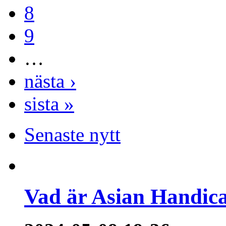
8
9
…
nästa ›
sista »
Senaste nytt
Vad är Asian Handica