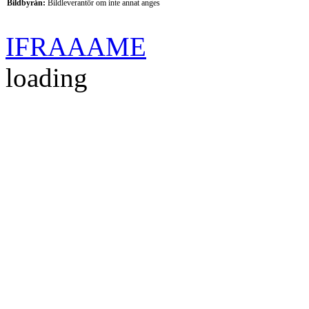
Bildbyrån:
B
ildleverantör om inte annat anges
IFRAAAME
loading