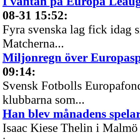
I väntan på Europa Leauge
08-31 15:52
:
Fyra svenska lag fick idag 
Matcherna...
Miljonregn över Europas
09:14
:
Svensk Fotbolls Europafond
klubbarna som...
Han blev månadens spelare
Isaac Kiese Thelin i Malmö 