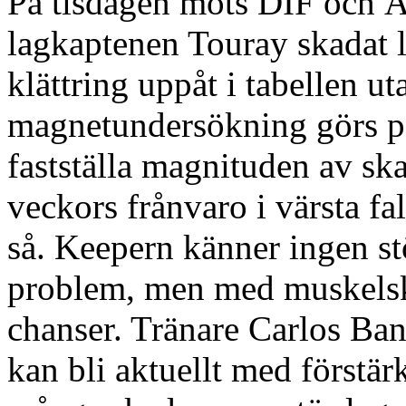
På tisdagen möts DIF och Å
lagkaptenen Touray skadat lå
klättring uppåt i tabellen u
magnetundersökning görs på
fastställa magnituden av sk
veckors frånvaro i värsta f
så. Keepern känner ingen st
problem, men med muskelska
chanser. Tränare Carlos Band
kan bli aktuellt med förstä