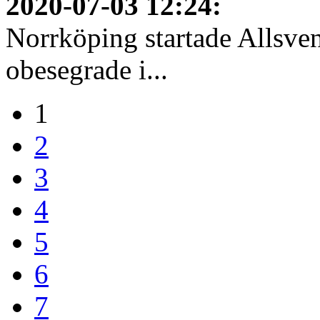
2020-07-03 12:24
:
Norrköping startade Allsven
obesegrade i...
1
2
3
4
5
6
7