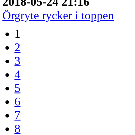
2018-05-24 21:16
Örgryte rycker i toppen
1
2
3
4
5
6
7
8