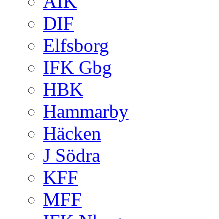
AIK
DIF
Elfsborg
IFK Gbg
HBK
Hammarby
Häcken
J Södra
KFF
MFF