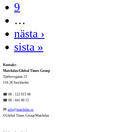
9
…
nästa ›
sista »
Kontakt:
Matchdax/Global Times Group
Tjärhovsgatan 21
116 28 Stockholm
☎ 08 - 122 015 98
☎
08 - 441 00 15
✉
info@matchdax.se
©Global Times Group/Matchdax