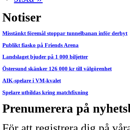
Notiser
Misstänkt föremål stoppar tunnelbanan inför derbyt
Publikt fiasko på Friends Arena
Landslaget bjuder på 1 000 biljetter
Östersund skänker 126 000 kr till välgörenhet
AIK-spelare i VM-kvalet
Spelare utbildas kring matchfixning
Prenumerera på nyhets
För att registrera dig på vå