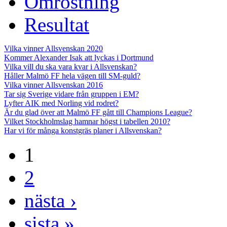
Omröstning
Resultat
Vilka vinner Allsvenskan 2020
Kommer Alexander Isak att lyckas i Dortmund
Vilka vill du ska vara kvar i Allsvenskan?
Håller Malmö FF hela vägen till SM-guld?
Vilka vinner Allsvenskan 2016
Tar sig Sverige vidare från gruppen i EM?
Lyfter AIK med Norling vid rodret?
Är du glad över att Malmö FF gått till Champions League?
Vilket Stockholmslag hamnar högst i tabellen 2010?
Har vi för många konstgräs planer i Allsvenskan?
1
2
nästa ›
sista »