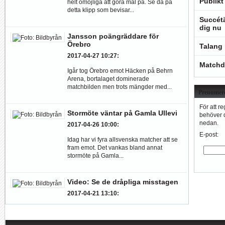
Publikt
helt omöjliga att göra mål på. Se då på
detta klipp som bevisar...
Succétä
dig nu
Jansson poängräddare för
Örebro
Talang 
2017-04-27 10:27
:
Matchd
Igår tog Örebro emot Häcken på Behrn
Arena, bortalaget dominerade
matchbilden men trots mängder med...
Prenumere
För att r
Stormöte väntar på Gamla Ullevi
behöver d
nedan.
2017-04-26 10:00
:
E-post:
Idag har vi fyra allsvenska matcher att se
fram emot. Det vankas bland annat
stormöte på Gamla...
Video: Se de dråpliga misstagen
2017-04-21 13:10
:
Fotboll kan verkligen framkalla skratt, ta
bara en titt på de här misstagen.