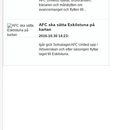
AFC Uniteds hjältar, ordföranden,
tränaren och målskytten om
avancemanget och flytten till...
AFC ska sätta Eskilstuna på
kartan
2016-10-30 14:23
:
Igår gick Solnalaget AFC United upp i
Allsvenskan och efter säsongen flyttar
laget till Eskilstuna.