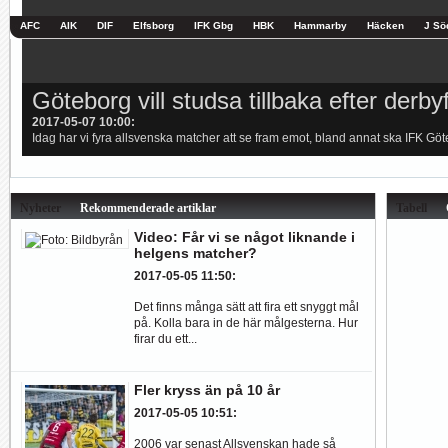
Göteborg vill studsa tillbaka efter derby
Silly season: Örebro SK – uppdaterad 
2017-05-07 10:00
2017-05-05 13:58
:
:
Idag har vi fyra allsvenska matcher att se fram emot, bland annat ska IFK Göte
Matchdax går igenom de allsvenska trupperna inför starten av Allsvenskan 20
Nyheter
Rekommenderade artiklar
Tabell
Video: Får vi se något liknande i
helgens matcher?
2017-05-05 11:50
:
Det finns många sätt att fira ett snyggt mål
på. Kolla bara in de här målgesterna. Hur
firar du ett...
Fler kryss än på 10 år
2017-05-05 10:51
:
2006 var senast Allsvenskan hade så