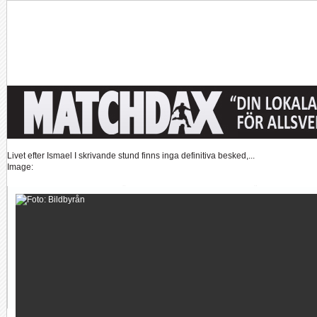
Tankar om KFFs framtid
Efter förlusten borta mot AFC Eskilstuna är det...
Image:
Nystart med Nanne
Så kom då det som väl alla väntat på och...
Image:
Hur länge orkar Swärdh?
Under en längre tid har kritiken mot Kalmar FFs...
Image:
Bäst i stan efter sex...
Inte för att det kanske har så stor betydelse i...
Image:
Allsvenskan
Superettan
Landslag
Silly Season
AFC
AIK
DIF
Elfsborg
IFK Gbg
HBK
Hammarby
Häcken
J Sö