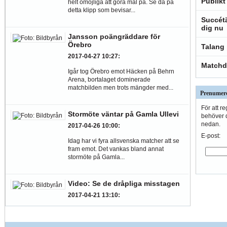
Publikt
helt omöjliga att göra mål på. Se då på
detta klipp som bevisar...
Succétä
dig nu
Jansson poängräddare för
Örebro
Talang 
2017-04-27 10:27
:
Matchd
Igår tog Örebro emot Häcken på Behrn
Arena, bortalaget dominerade
matchbilden men trots mängder med...
Prenumere
För att r
Stormöte väntar på Gamla Ullevi
behöver d
nedan.
2017-04-26 10:00
:
E-post:
Idag har vi fyra allsvenska matcher att se
fram emot. Det vankas bland annat
stormöte på Gamla...
Video: Se de dråpliga misstagen
2017-04-21 13:10
:
Fotboll kan verkligen framkalla skratt, ta
bara en titt på de här misstagen.