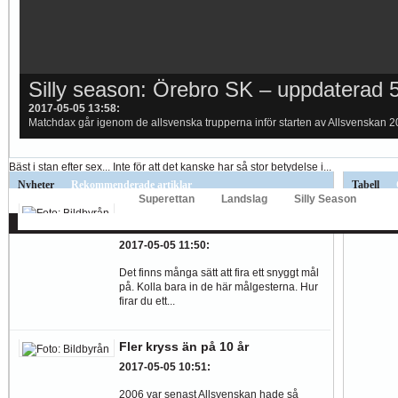
Hur länge orkar Swärdh?
Under en längre tid har kritiken mot Kalmar FFs...
Image:
Bäst i stan efter sex...
Inte för att det kanske har så stor betydelse i...
Göteborg vill studsa tillbaka efter derby
Silly season: Örebro SK – uppdaterad 
Image:
Allsvenskan
Superettan
Landslag
Silly Season
2017-05-07 10:00
2017-05-05 13:58
:
:
Idag har vi fyra allsvenska matcher att se fram emot, bland annat ska IFK Göte
Matchdax går igenom de allsvenska trupperna inför starten av Allsvenskan 20
AFC
AIK
DIF
Elfsborg
IFK Gbg
HBK
Hammarby
Häcken
J Sö
Nyheter
Rekommenderade artiklar
Tabell
Video: Får vi se något liknande i
helgens matcher?
2017-05-05 11:50
:
Det finns många sätt att fira ett snyggt mål
på. Kolla bara in de här målgesterna. Hur
firar du ett...
Fler kryss än på 10 år
2017-05-05 10:51
:
2006 var senast Allsvenskan hade så