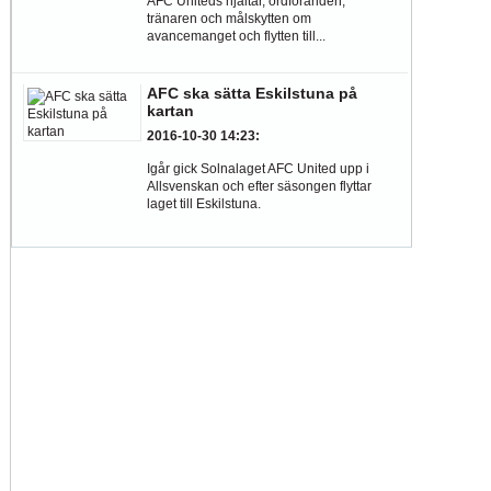
AFC Uniteds hjältar, ordföranden,
tränaren och målskytten om
avancemanget och flytten till...
AFC ska sätta Eskilstuna på
kartan
2016-10-30 14:23
:
Igår gick Solnalaget AFC United upp i
Allsvenskan och efter säsongen flyttar
laget till Eskilstuna.