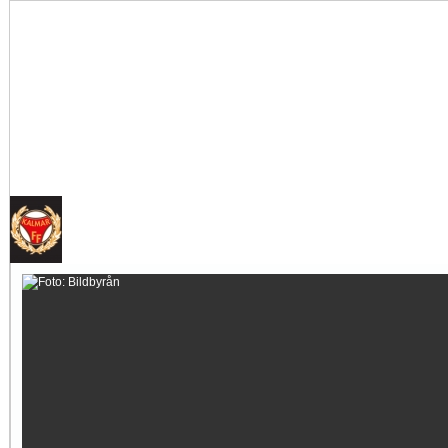
Tankar om KFFs framtid
Efter förlusten borta mot AFC Eskilstuna är det...
Image:
Nystart med Nanne
Så kom då det som väl alla väntat på och...
Image: