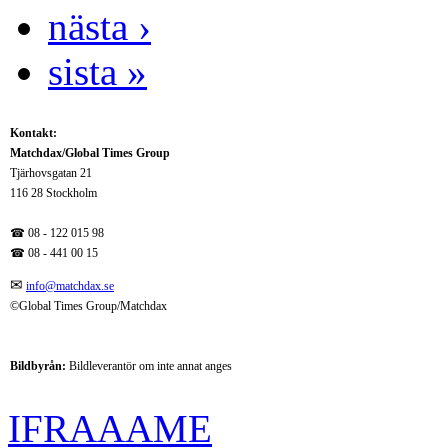
nästa ›
sista »
Kontakt:
Matchdax/Global Times Group
Tjärhovsgatan 21
116 28 Stockholm
☎ 08 - 122 015 98
☎
08 - 441 00 15
✉
info@matchdax.se
©Global Times Group/Matchdax
Bildbyrån:
B
ildleverantör om inte annat anges
IFRAAAME