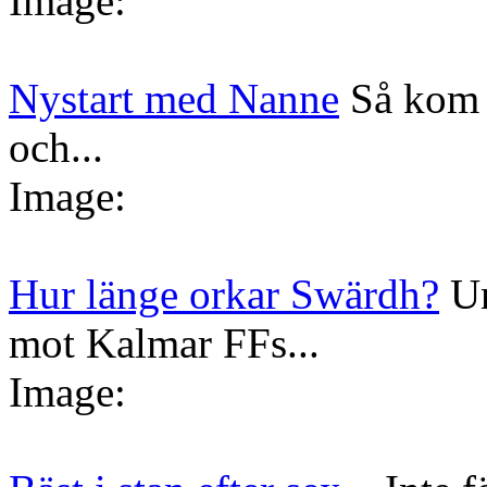
Image:
Nystart med Nanne
Så kom 
och...
Image:
Hur länge orkar Swärdh?
Un
mot Kalmar FFs...
Image: