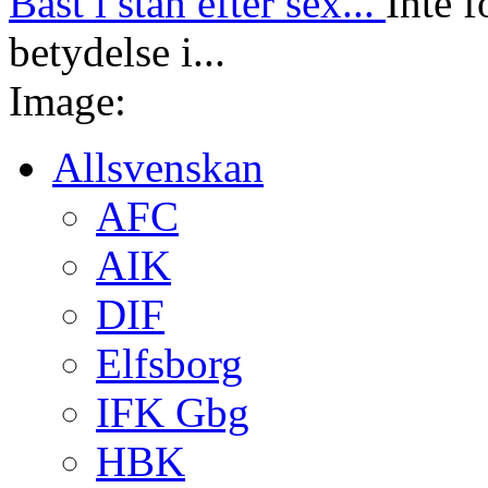
Bäst i stan efter sex...
Inte f
betydelse i...
Image:
Allsvenskan
AFC
AIK
DIF
Elfsborg
IFK Gbg
HBK