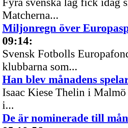
Fyra svenska lag fick idag 
Matcherna...
Miljonregn över Europas
09:14
:
Svensk Fotbolls Europafond
klubbarna som...
Han blev månadens spelare
Isaac Kiese Thelin i Malmö 
i...
De är nominerade till måna