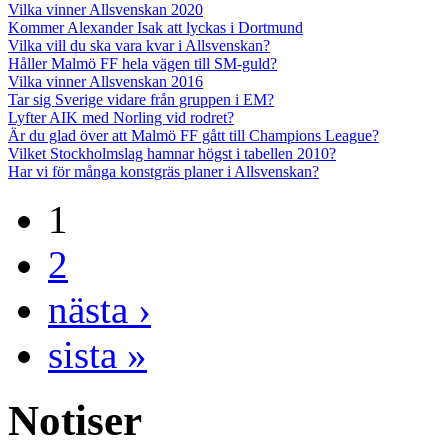
Vilka vinner Allsvenskan 2020
Kommer Alexander Isak att lyckas i Dortmund
Vilka vill du ska vara kvar i Allsvenskan?
Håller Malmö FF hela vägen till SM-guld?
Vilka vinner Allsvenskan 2016
Tar sig Sverige vidare från gruppen i EM?
Lyfter AIK med Norling vid rodret?
Är du glad över att Malmö FF gått till Champions League?
Vilket Stockholmslag hamnar högst i tabellen 2010?
Har vi för många konstgräs planer i Allsvenskan?
1
2
nästa ›
sista »
Notiser