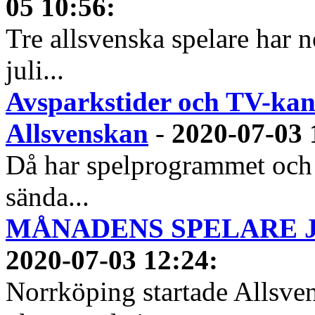
05 10:56
:
Tre allsvenska spelare har n
juli...
Avsparkstider och TV-kan
Allsvenskan
-
2020-07-03 
Då har spelprogrammet och
sända...
MÅNADENS SPELARE JUN
2020-07-03 12:24
:
Norrköping startade Allsven