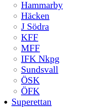
Hammarby
Häcken
J Södra
KFF
MFF
IFK Nkpg
Sundsvall
ÖSK
ÖFK
Superettan