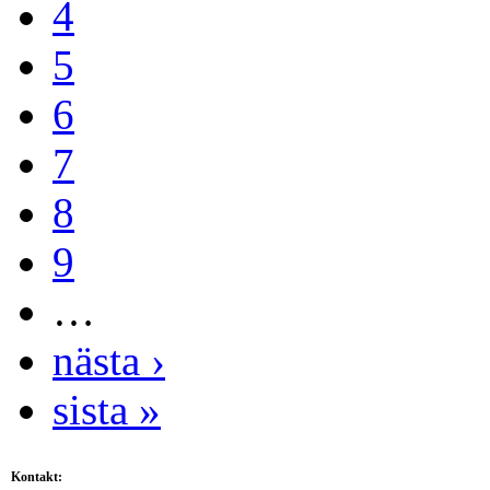
4
5
6
7
8
9
…
nästa ›
sista »
Kontakt: