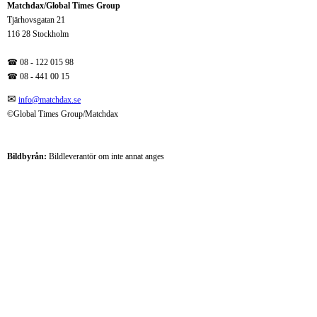
Matchdax/Global Times Group
Tjärhovsgatan 21
116 28 Stockholm
☎ 08 - 122 015 98
☎
08 - 441 00 15
✉
info@matchdax.se
©Global Times Group/Matchdax
Bildbyrån:
B
ildleverantör om inte annat anges