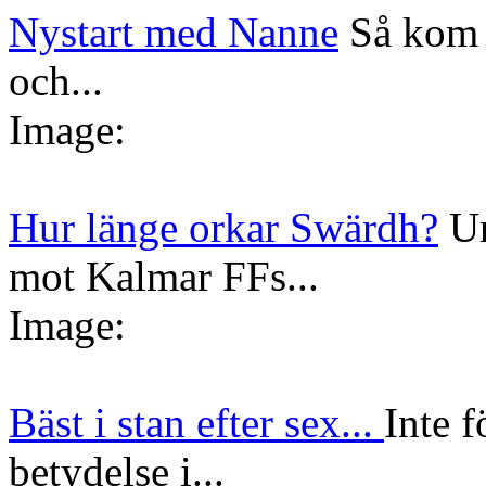
Nystart med Nanne
Så kom 
och...
Image:
Hur länge orkar Swärdh?
Un
mot Kalmar FFs...
Image:
Bäst i stan efter sex...
Inte f
betydelse i...