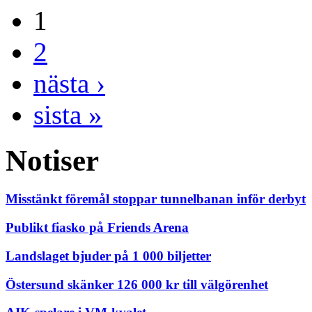
1
2
nästa ›
sista »
Notiser
Misstänkt föremål stoppar tunnelbanan inför derbyt
Publikt fiasko på Friends Arena
Landslaget bjuder på 1 000 biljetter
Östersund skänker 126 000 kr till välgörenhet