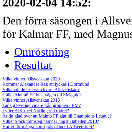
2020-02-04 14:52
:
Den förra säsongen i Allsvens
för Kalmar FF, med Magnus 
Omröstning
Resultat
Vilka vinner Allsvenskan 2020
Kommer Alexander Isak att lyckas i Dortmund
Vilka vill du ska vara kvar i Allsvenskan?
Håller Malmö FF hela vägen till SM-guld?
Vilka vinner Allsvenskan 2016
Tar sig Sverige vidare från gruppen i EM?
Lyfter AIK med Norling vid rodret?
Är du glad över att Malmö FF gått till Champions League?
Vilket Stockholmslag hamnar högst i tabellen 2010?
Har vi för många konstgräs planer i Allsvenskan?