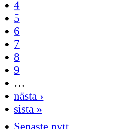
4
5
6
7
8
9
…
nästa ›
sista »
Senaste nytt