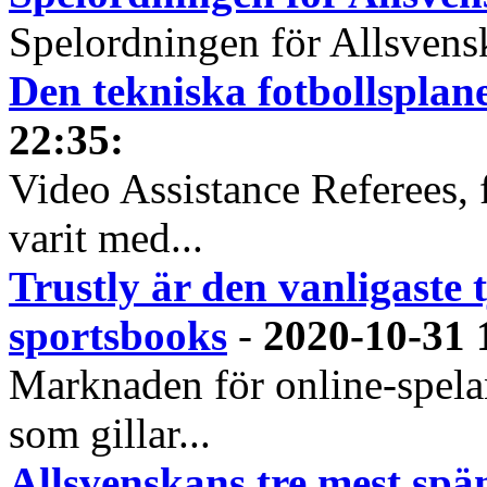
Spelordningen för Allsvensk
Den tekniska fotbollspla
22:35
:
Video Assistance Referees, 
varit med...
Trustly är den vanligaste 
sportsbooks
-
2020-10-31 
Marknaden för online-spela
som gillar...
Allsvenskans tre mest spä