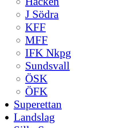
Häcken
J Södra
KFF
MFF
IFK Nkpg
Sundsvall
ÖSK
ÖFK
Superettan
Landslag