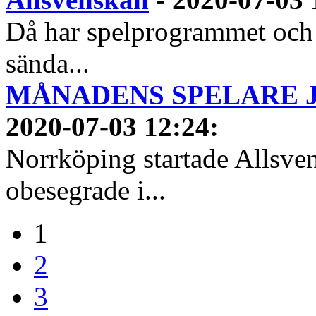
Då har spelprogrammet och
sända...
MÅNADENS SPELARE JUN
2020-07-03 12:24
:
Norrköping startade Allsven
obesegrade i...
1
2
3