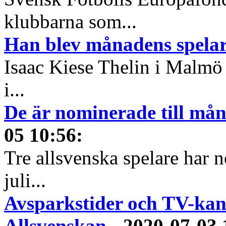
klubbarna som...
Han blev månadens spelare
Isaac Kiese Thelin i Malmö 
i...
De är nominerade till måna
05 10:56
:
Tre allsvenska spelare har n
juli...
Avsparkstider och TV-kan
Allsvenskan
-
2020-07-03 