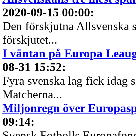
2020-09-15 00:00
:
Den förskjutna Allsvenska 
förskjutet...
I väntan på Europa Leauge
08-31 15:52
:
Fyra svenska lag fick idag 
Matcherna...
Miljonregn över Europas
09:14
:
Svensk Fotbolls Europafond