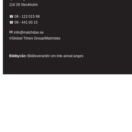
116 28 Stockholm
☎ 08 - 122 015 98
☎
08 - 441 00 15
✉
info@matchdax.se
©Global Times Group/Matchdax
Bildbyrån:
B
ildleverantör om inte annat anges