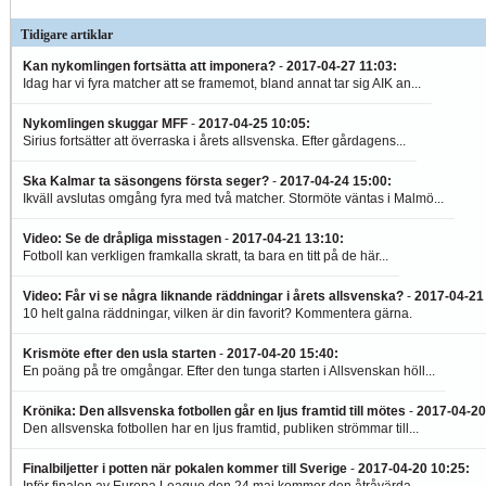
helt omöjliga att göra mål på. Se då på
detta klipp som bevisar...
Tidigare artiklar
Kan nykomlingen fortsätta att imponera?
-
2017-04-27 11:03
:
Idag har vi fyra matcher att se framemot, bland annat tar sig AIK an...
Nykomlingen skuggar MFF
-
2017-04-25 10:05
:
Sirius fortsätter att överraska i årets allsvenska. Efter gårdagens...
Ska Kalmar ta säsongens första seger?
-
2017-04-24 15:00
:
Ikväll avslutas omgång fyra med två matcher. Stormöte väntas i Malmö...
Video: Se de dråpliga misstagen
-
2017-04-21 13:10
:
Fotboll kan verkligen framkalla skratt, ta bara en titt på de här...
Video: Får vi se några liknande räddningar i årets allsvenska?
-
2017-04-21
10 helt galna räddningar, vilken är din favorit? Kommentera gärna.
Krismöte efter den usla starten
-
2017-04-20 15:40
:
En poäng på tre omgångar. Efter den tunga starten i Allsvenskan höll...
Krönika: Den allsvenska fotbollen går en ljus framtid till mötes
-
2017-04-20
Den allsvenska fotbollen har en ljus framtid, publiken strömmar till...
Finalbiljetter i potten när pokalen kommer till Sverige
-
2017-04-20 10:25
:
Inför finalen av Europa League den 24 maj kommer den åtråvärda...