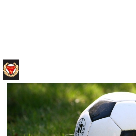
Tankar om KFFs framtid
Efter förlusten borta mot AFC Eskilstuna är det...
Image:
Nystart med Nanne
Så kom då det som väl alla väntat på och...
Image: