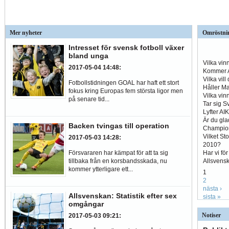
Mer nyheter
Omröstni
Intresset för svensk fotboll växer
bland unga
Vilka vin
2017-05-04 14:48
:
Kommer A
Vilka vil
Fotbollstidningen GOAL har haft ett stort
Håller Ma
fokus kring Europas fem största ligor men
Vilka vin
på senare tid...
Tar sig S
Lyfter AI
Är du gla
Backen tvingas till operation
Champio
Vilket St
2017-05-03 14:28
:
2010?
Har vi fö
Försvararen har kämpat för att ta sig
Allsvens
tillbaka från en korsbandsskada, nu
kommer ytterligare ett...
1
2
nästa ›
Allsvenskan: Statistik efter sex
sista »
omgångar
Notiser
2017-05-03 09:21
: