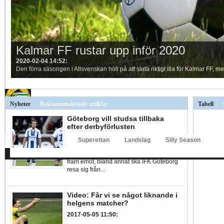
Hur länge orkar Swärdh?
Under en längre tid har kritiken mot Kalmar FFs...
Image:
Allsvenska uppstarten
Kalmar FF rustar upp inför 2020
2020-03-05 10:18
2020-02-04 14:52
:
:
Idag är det exakt 1 månad kvar till årets Allsvenskan drar igång och förra åre
Den förra säsongen i Allsvenskan höll på att sluta riktigt illa för Kalmar FF,
Bäst i stan efter sex...
Inte för att det kanske har så stor betydelse i...
Image:
Allsvenskan
Superettan
Landslag
Silly Season
AFC
AIK
DIF
Elfsborg
IFK Gbg
HBK
Hammarby
Häcken
J Sö
Nyheter
Rekommenderade artiklar
Tabell
Göteborg vill studsa tillbaka
efter derbyförlusten
2017-05-07 10:00
:
Idag har vi fyra allsvenska matcher att se
fram emot, bland annat ska IFK Göteborg
resa sig från...
Video: Får vi se något liknande i
helgens matcher?
2017-05-05 11:50
: