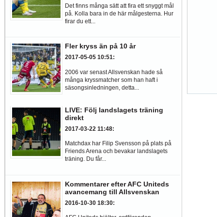
Det finns många sätt att fira ett snyggt mål
på. Kolla bara in de här målgesterna. Hur
firar du ett...
Fler kryss än på 10 år
2017-05-05 10:51
:
2006 var senast Allsvenskan hade så
många kryssmatcher som han haft i
säsongsinledningen, detta...
LIVE: Följ landslagets träning
direkt
2017-03-22 11:48
:
Matchdax har Filip Svensson på plats på
Friends Arena och bevakar landslagets
träning. Du får...
Kommentarer efter AFC Uniteds
avancemang till Allsvenskan
2016-10-30 18:30
: