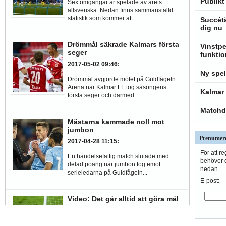
Publikt
Sex omgångar är spelade av årets
allsvenska. Nedan finns sammanställd
statistik som kommer att...
Succétä
dig nu
Drömmål säkrade Kalmars första
Vinstpe
seger
funkti
2017-05-02 09:46
:
Ny spel
Drömmål avgjorde mötet på Guldfågeln
Arena när Kalmar FF tog säsongens
Kalmar 
första seger och därmed...
Matchd
Mästarna kammade noll mot
jumbon
Prenumere
2017-04-28 11:15
:
För att r
En händelsefattig match slutade med
behöver d
delad poäng när jumbon tog emot
nedan.
serieledarna på Guldfågeln...
E-post:
Video: Det går alltid att göra mål
2017-04-27 11:41
:
Ibland kan lägen dyka upp som känns