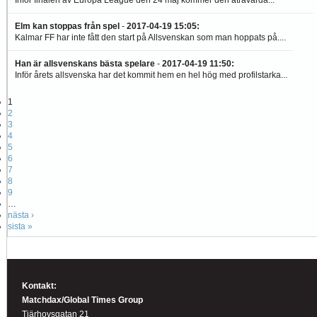
Elm kan stoppas från spel
-
2017-04-19 15:05
:
Kalmar FF har inte fått den start på Allsvenskan som man hoppats på....
Han är allsvenskans bästa spelare
-
2017-04-19 11:50
:
Inför årets allsvenska har det kommit hem en hel hög med profilstarka...
1
2
3
4
5
6
7
8
9
…
nästa ›
sista »
Kontakt:
Matchdax/Global Times Group
Tjärhovsgatan 21