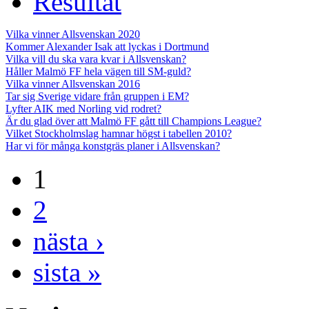
Resultat
Vilka vinner Allsvenskan 2020
Kommer Alexander Isak att lyckas i Dortmund
Vilka vill du ska vara kvar i Allsvenskan?
Håller Malmö FF hela vägen till SM-guld?
Vilka vinner Allsvenskan 2016
Tar sig Sverige vidare från gruppen i EM?
Lyfter AIK med Norling vid rodret?
Är du glad över att Malmö FF gått till Champions League?
Vilket Stockholmslag hamnar högst i tabellen 2010?
Har vi för många konstgräs planer i Allsvenskan?
1
2
nästa ›
sista »