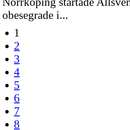
Norrköping startade Allsven
obesegrade i...
1
2
3
4
5
6
7
8