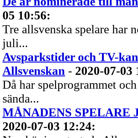
De är nominerade till måna
05 10:56
:
Tre allsvenska spelare har n
juli...
Avsparkstider och TV-kan
Allsvenskan
-
2020-07-03 
Då har spelprogrammet och
sända...
MÅNADENS SPELARE JUN
2020-07-03 12:24
: