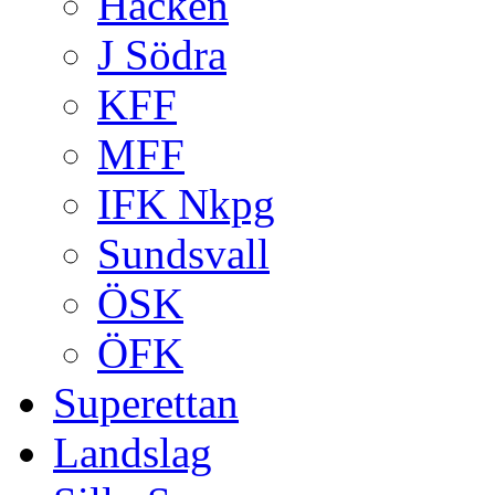
Häcken
J Södra
KFF
MFF
IFK Nkpg
Sundsvall
ÖSK
ÖFK
Superettan
Landslag