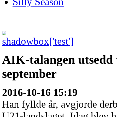
Silly Season
AIK-talangen utsedd t
september
2016-10-16 15:19
Han fyllde år, avgjorde der
U21-landslaget. Idag blev h