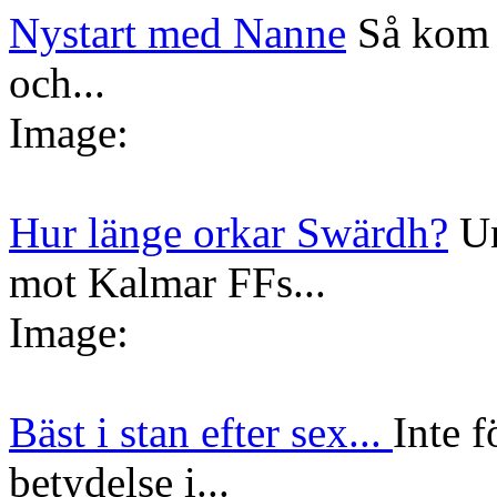
Nystart med Nanne
Så kom 
och...
Image:
Hur länge orkar Swärdh?
Un
mot Kalmar FFs...
Image:
Bäst i stan efter sex...
Inte f
betydelse i...