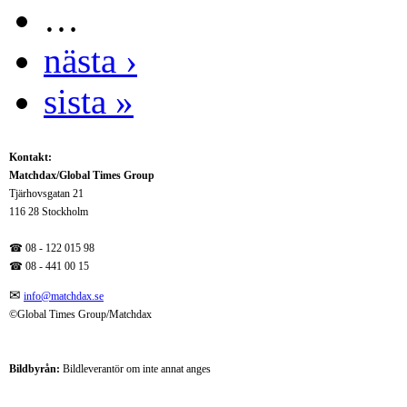
…
nästa ›
sista »
Kontakt:
Matchdax/Global Times Group
Tjärhovsgatan 21
116 28 Stockholm
☎ 08 - 122 015 98
☎
08 - 441 00 15
✉
info@matchdax.se
©Global Times Group/Matchdax
Bildbyrån:
B
ildleverantör om inte annat anges