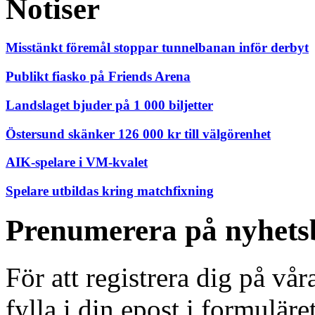
Notiser
Misstänkt föremål stoppar tunnelbanan inför derbyt
Publikt fiasko på Friends Arena
Landslaget bjuder på 1 000 biljetter
Östersund skänker 126 000 kr till välgörenhet
AIK-spelare i VM-kvalet
Spelare utbildas kring matchfixning
Prenumerera på nyhets
För att registrera dig på vå
fylla i din epost i formuläre