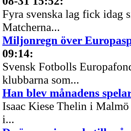
08-31 15:52
:
Fyra svenska lag fick idag 
Matcherna...
Miljonregn över Europas
09:14
:
Svensk Fotbolls Europafond
klubbarna som...
Han blev månadens spelare
Isaac Kiese Thelin i Malmö 
i...