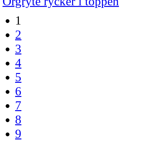
Örgryte rycker i toppen
1
2
3
4
5
6
7
8
9