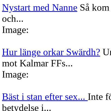
Nystart med Nanne
Så kom 
och...
Image:
Hur länge orkar Swärdh?
Un
mot Kalmar FFs...
Image:
Bäst i stan efter sex...
Inte f
betydelse i...