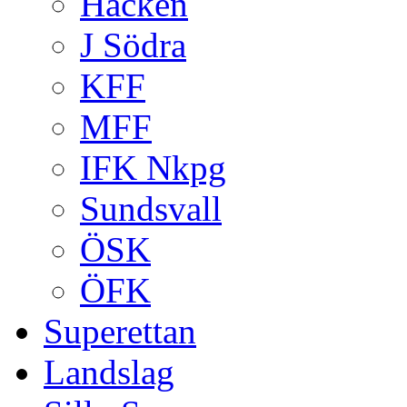
Häcken
J Södra
KFF
MFF
IFK Nkpg
Sundsvall
ÖSK
ÖFK
Superettan
Landslag