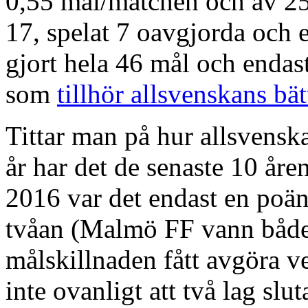
0,55 mål/matchen och av 25
17, spelat 7 oavgjorda och 
gjort hela 46 mål och endast 
som
tillhör allsvenskans bät
Tittar man på hur allsvensk
år har det de senaste 10 åre
2016 var det endast en poän
tvåan (Malmö FF vann både 
målskillnaden fått avgöra v
inte ovanligt att två lag slu