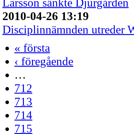
Larsson sänkte Djurgården
2010-04-26 13:19
Disciplinnämnden utreder W
« första
‹ föregående
…
712
713
714
715