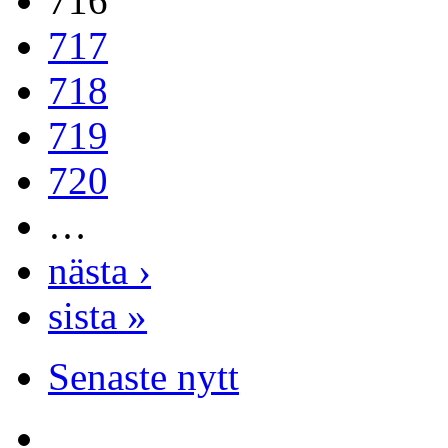
716
717
718
719
720
…
nästa ›
sista »
Senaste nytt