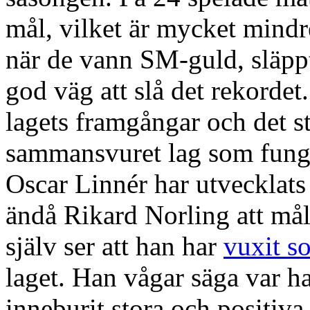
mål, vilket är mycket mindre
när de vann SM-guld, släppt
god väg att slå det rekorde
lagets framgångar och det strä
sammansvuret lag som funger
Oscar Linnér har utvecklats
ändå Rikard Norling att må
själv ser att han har
vuxit s
laget. Han vågar säga var ha
inneburit stora och positiva 