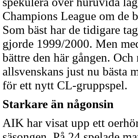
spekulera över huruvida lage
Champions League om de bli
Som bäst har de tidigare tagi
gjorde 1999/2000. Men med 
bättre den här gången. Och
allsvenskans just nu bästa m
för ett nytt CL-gruppspel.
Starkare än någonsin
AIK har visat upp ett oerhör
säsongen. På 24 spelade mat