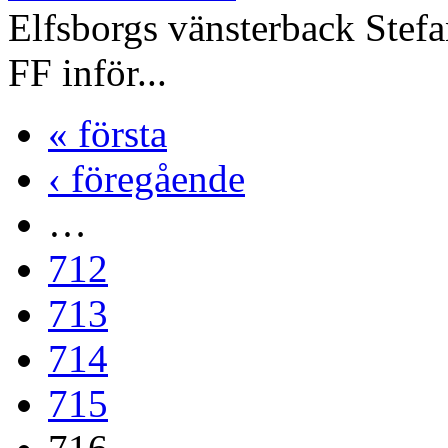
Elfsborgs vänsterback Stef
FF inför...
« första
‹ föregående
…
712
713
714
715