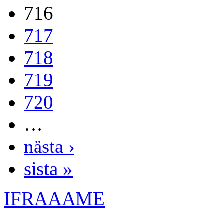
716
717
718
719
720
…
nästa ›
sista »
IFRAAAME