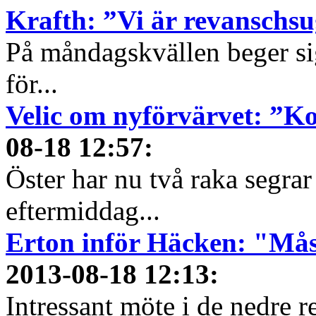
Krafth: ”Vi är revanschs
På måndagskvällen beger sig
för...
Velic om nyförvärvet: ”K
08-18 12:57
:
Öster har nu två raka segrar 
eftermiddag...
Erton inför Häcken: "Mås
2013-08-18 12:13
:
Intressant möte i de nedre r