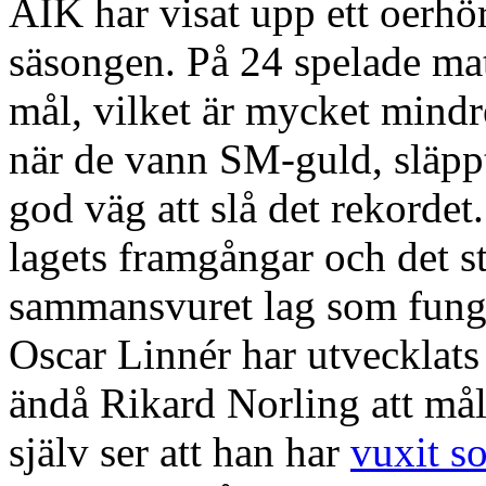
AIK har visat upp ett oerhör
säsongen. På 24 spelade mat
mål, vilket är mycket mindre
när de vann SM-guld, släppt
god väg att slå det rekorde
lagets framgångar och det strä
sammansvuret lag som funger
Oscar Linnér har utvecklats
ändå Rikard Norling att må
själv ser att han har
vuxit s