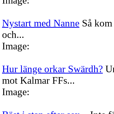
Image:
Nystart med Nanne
Så kom 
och...
Image:
Hur länge orkar Swärdh?
Un
mot Kalmar FFs...
Image: