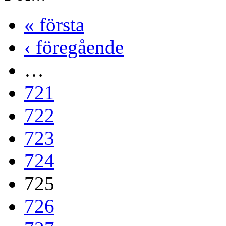
« första
‹ föregående
…
721
722
723
724
725
726