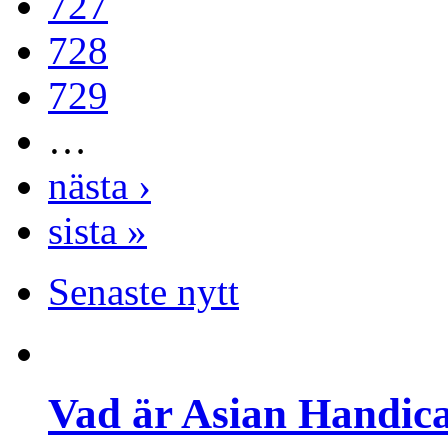
727
728
729
…
nästa ›
sista »
Senaste nytt
Vad är Asian Handica