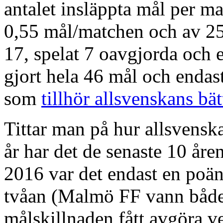
antalet insläppta mål per m
0,55 mål/matchen och av 25
17, spelat 7 oavgjorda och 
gjort hela 46 mål och endast 
som
tillhör allsvenskans bät
Tittar man på hur allsvensk
år har det de senaste 10 åre
2016 var det endast en poän
tvåan (Malmö FF vann både 
målskillnaden fått avgöra v