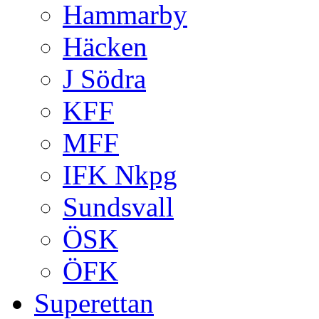
Hammarby
Häcken
J Södra
KFF
MFF
IFK Nkpg
Sundsvall
ÖSK
ÖFK
Superettan