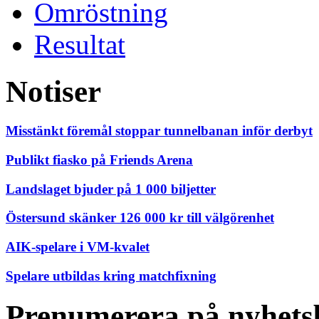
Omröstning
Resultat
Notiser
Misstänkt föremål stoppar tunnelbanan inför derbyt
Publikt fiasko på Friends Arena
Landslaget bjuder på 1 000 biljetter
Östersund skänker 126 000 kr till välgörenhet
AIK-spelare i VM-kvalet
Spelare utbildas kring matchfixning
Prenumerera på nyhets