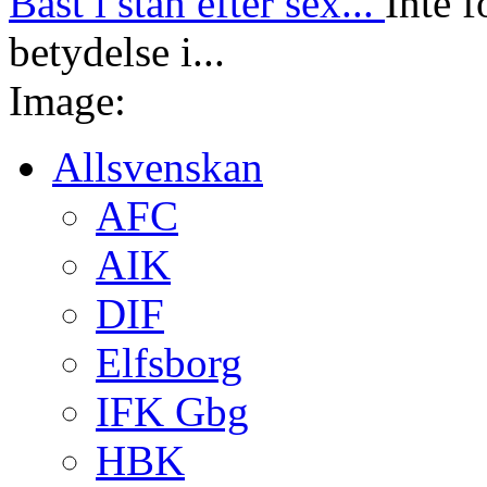
Bäst i stan efter sex...
Inte f
betydelse i...
Image:
Allsvenskan
AFC
AIK
DIF
Elfsborg
IFK Gbg
HBK