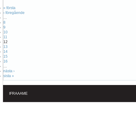
« första
‹ föregående
…
8
9
10
11
12
13
14
15
16
…
nästa ›
sista »
IFRAAAME