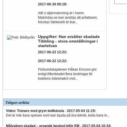
2017-06-30 00:18
:
AIK:s stjärnvärvning är i hamn.
Matchdax.se kan avslöja att anfallaren,
Nicolas Stefanelli är klar...
Uppgifter: Han ersätter skadade
Tibbling - stora omställningar i
startelvan
2017-06-22 12:22
:
2017-06-22 12:22
:
Förbundskaptenen Håkan Ericson gör
enligt Aftonbladet flera ändringar till
kvällens ödesmatch mot...
Tidigare artiklar
Video: Tränare med grym bollkänsla
-
2017-05-04 11:19
:
Det är inte bara spelare som kan bjuda på bra teknik, kolla bara in...
Målvakten skadad – oroande besked inför EM
-
2017-05-04 10:34
: