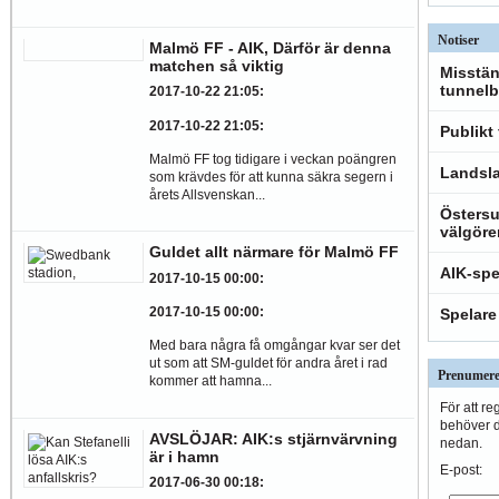
Notiser
Malmö FF - AIK, Därför är denna
matchen så viktig
Misstän
tunnelb
2017-10-22 21:05
:
2017-10-22 21:05
:
Publikt
Malmö FF tog tidigare i veckan poängren
Landsla
som krävdes för att kunna säkra segern i
årets Allsvenskan...
Östersu
välgöre
Guldet allt närmare för Malmö FF
AIK-spe
2017-10-15 00:00
:
2017-10-15 00:00
:
Spelare
Med bara några få omgångar kvar ser det
ut som att SM-guldet för andra året i rad
Prenumere
kommer att hamna...
För att re
behöver du
AVSLÖJAR: AIK:s stjärnvärvning
nedan.
är i hamn
E-post:
2017-06-30 00:18
: