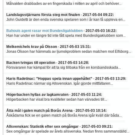
Målvakten drabbades av en fingerskada i mitten av april och behöver...
Landslagsstjärnans första steg mot finalen
-
2017-05-04 09:22
:
John Guidetti är den enda svenska spelaren som i år kan få uppleva en...
Bahouis agent rasar mot Bundesligaklubben
-
2017-05-03 16:22
:
Han har under en längre tid inte fått spela med Bundesligaklubben som...
Melkemichels krav på Olsson
-
2017-05-03 15:31
:
Jonas Olsson har hämmats av ljumskproblem sedan matchen mot Elfsborg...
Backen tvingas till operation
-
2017-05-03 14:28
:
Försvararen har kämpat för att ta sig tillbaka från en korsbandsskada...
Haris Radetinac: ”Hoppas spela innan uppehållet”
-
2017-05-03 13:29
:
Haris Radetinac närmar sig Allsvenskan. Igår gjorde mittfältaren...
Högerbacken hyllas av lagkamraten
-
2017-05-03 11:24
:
Högerbacken har visat bra kvaliteter sedan han värvades till...
Åtta mål i galen match på Borås Arena
-
2017-05-03 10:14
:
Åskådarna fick se en galen match på Borås Arena igår kväll där båda...
Allsvenskan: Statistik efter sex omgångar
-
2017-05-03 09:21
:
Sex omgångar är spelade av årets allsvenska. Nedan finns sammanställd...