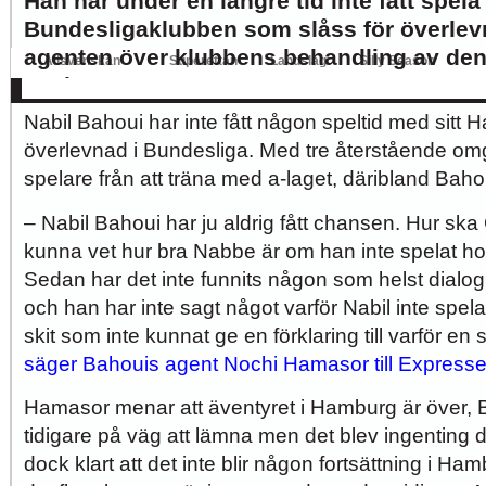
Han har under en längre tid inte fått spel
Allsvenskan
Superettan
Landslag
Silly Season
Bundesligaklubben som slåss för överlev
AFC
AIK
DIF
Elfsborg
IFK Gbg
HBK
Hammarby
Häcken
J Sö
agenten över klubbens behandling av den 
spelaren.
Nabil Bahoui har inte fått någon speltid med sitt
överlevnad i Bundesliga. Med tre återstående omg
spelare från att träna med a-laget, däribland Baho
– Nabil Bahoui har ju aldrig fått chansen. Hur ska
kunna vet hur bra Nabbe är om han inte spelat 
Sedan har det inte funnits någon som helst dialog
och han har inte sagt något varför Nabil inte spela
skit som inte kunnat ge en förklaring till varför en 
säger Bahouis agent Nochi Hamasor till Expresse
Hamasor menar att äventyret i Hamburg är över, 
tidigare på väg att lämna men det blev ingenting 
dock klart att det inte blir någon fortsättning i Ha