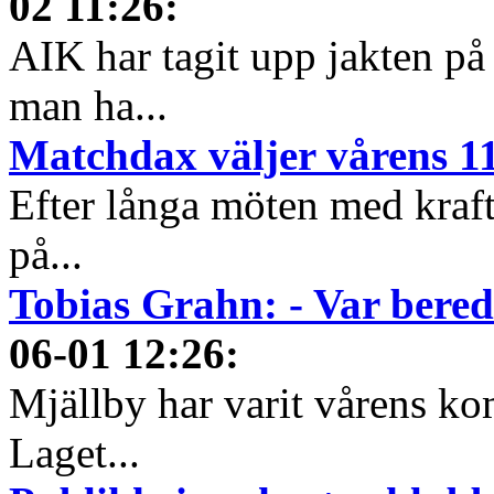
02 11:26
:
AIK har tagit upp jakten på
man ha...
Matchdax väljer vårens 1
Efter långa möten med krafti
på...
Tobias Grahn: - Var beredd
06-01 12:26
:
Mjällby har varit vårens kom
Laget...