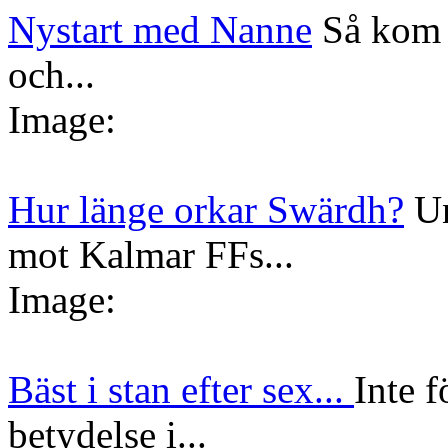
Nystart med Nanne
Så kom 
och...
Image:
Hur länge orkar Swärdh?
Un
mot Kalmar FFs...
Image:
Bäst i stan efter sex...
Inte f
betydelse i...