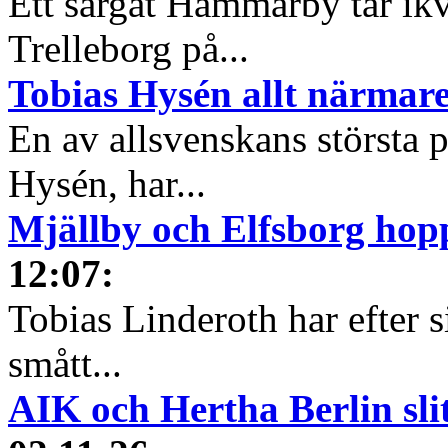
Ett sargat Hammarby tar ikvä
Trelleborg på...
Tobias Hysén allt närmar
En av allsvenskans största 
Hysén, har...
Mjällby och Elfsborg hop
12:07
:
Tobias Linderoth har efter s
smått...
AIK och Hertha Berlin sl