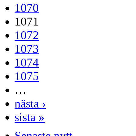
1070
1071
1072
1073
1074
1075
…
nästa ›
sista »
Senaste nytt