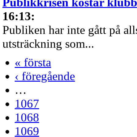
Publikkrisen kostar klub
16:13
:
Publiken har inte gått på al
utsträckning som...
« första
‹ föregående
…
1067
1068
1069