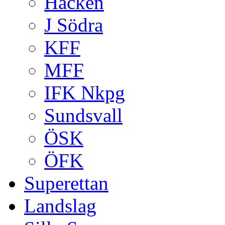
Häcken
J Södra
KFF
MFF
IFK Nkpg
Sundsvall
ÖSK
ÖFK
Superettan
Landslag