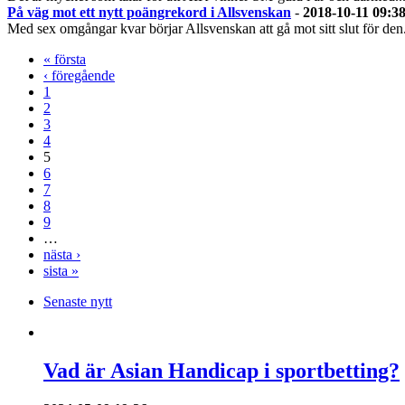
På väg mot ett nytt poängrekord i Allsvenskan
-
2018-10-11 09:3
Med sex omgångar kvar börjar Allsvenskan att gå mot sitt slut för den.
« första
‹ föregående
1
2
3
4
5
6
7
8
9
…
nästa ›
sista »
Senaste nytt
Vad är Asian Handicap i sportbetting?