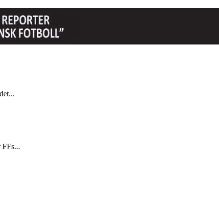
et...
 FFs...