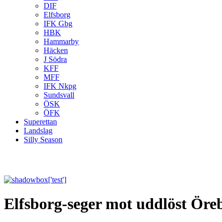
DIF
Elfsborg
IFK Gbg
HBK
Hammarby
Häcken
J Södra
KFF
MFF
IFK Nkpg
Sundsvall
ÖSK
ÖFK
Superettan
Landslag
Silly Season
Elfsborg-seger mot uddlöst Öre