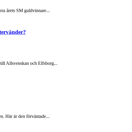
örra årets SM guldvinnare...
återvänder?
till Allsvenskan och Elfsborg...
en. Här är den förväntade...