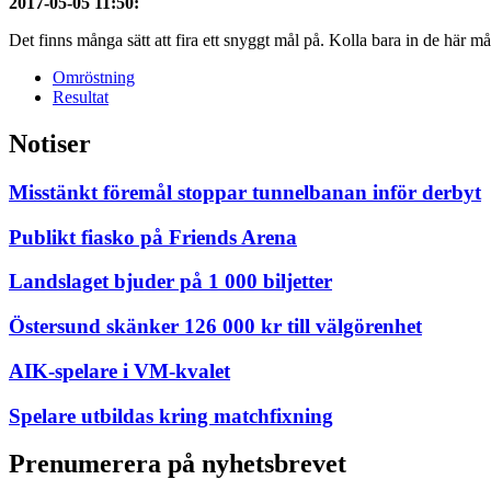
2017-05-05 11:50
:
Det finns många sätt att fira ett snyggt mål på. Kolla bara in de här mål
Omröstning
Resultat
Notiser
Misstänkt föremål stoppar tunnelbanan inför derbyt
Publikt fiasko på Friends Arena
Landslaget bjuder på 1 000 biljetter
Östersund skänker 126 000 kr till välgörenhet
AIK-spelare i VM-kvalet
Spelare utbildas kring matchfixning
Prenumerera på nyhetsbrevet