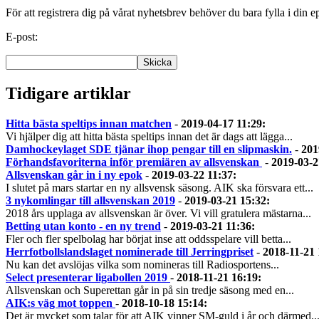
För att registrera dig på vårat nyhetsbrev behöver du bara fylla i din e
E-post:
Tidigare artiklar
Hitta bästa speltips innan matchen
-
2019-04-17 11:29
:
Vi hjälper dig att hitta bästa speltips innan det är dags att lägga...
Damhockeylaget SDE tjänar ihop pengar till en slipmaskin.
-
201
Förhandsfavoriterna inför premiären av allsvenskan
-
2019-03-2
Allsvenskan går in i ny epok
-
2019-03-22 11:37
:
I slutet på mars startar en ny allsvensk säsong. AIK ska försvara ett...
3 nykomlingar till allsvenskan 2019
-
2019-03-21 15:32
:
2018 års upplaga av allsvenskan är över. Vi vill gratulera mästarna...
Betting utan konto - en ny trend
-
2019-03-21 11:36
:
Fler och fler spelbolag har börjat inse att oddsspelare vill betta...
Herrfotbollslandslaget nominerade till Jerringpriset
-
2018-11-21 
Nu kan det avslöjas vilka som nomineras till Radiosportens...
Select presenterar ligabollen 2019
-
2018-11-21 16:19
:
Allsvenskan och Superettan går in på sin tredje säsong med en...
AIK:s väg mot toppen
-
2018-10-18 15:14
:
Det är mycket som talar för att AIK vinner SM-guld i år och därmed..