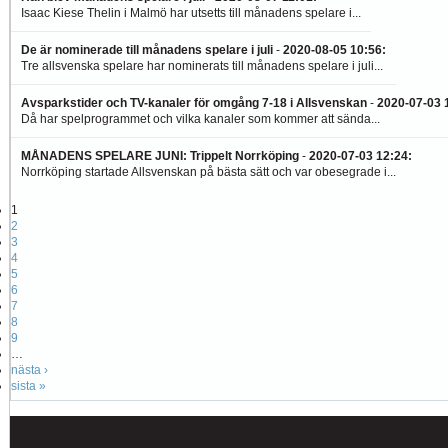
Isaac Kiese Thelin i Malmö har utsetts till månadens spelare i...
De är nominerade till månadens spelare i juli
-
2020-08-05 10:56
:
Tre allsvenska spelare har nominerats till månadens spelare i juli...
Avsparkstider och TV-kanaler för omgång 7-18 i Allsvenskan
-
2020-07-03 
Då har spelprogrammet och vilka kanaler som kommer att sända...
MÅNADENS SPELARE JUNI: Trippelt Norrköping
-
2020-07-03 12:24
:
Norrköping startade Allsvenskan på bästa sätt och var obesegrade i...
1
2
3
4
5
6
7
8
9
…
nästa ›
sista »