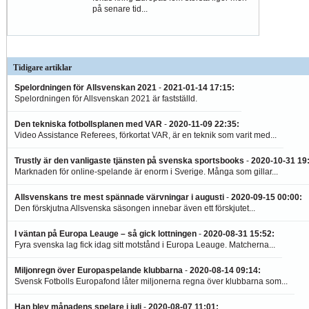
på senare tid...
Tidigare artiklar
Spelordningen för Allsvenskan 2021
-
2021-01-14 17:15
:
Spelordningen för Allsvenskan 2021 är fastställd.
Den tekniska fotbollsplanen med VAR
-
2020-11-09 22:35
:
Video Assistance Referees, förkortat VAR, är en teknik som varit med...
Trustly är den vanligaste tjänsten på svenska sportsbooks
-
2020-10-31 19
Marknaden för online-spelande är enorm i Sverige. Många som gillar...
Allsvenskans tre mest spännade värvningar i augusti
-
2020-09-15 00:00
:
Den förskjutna Allsvenska säsongen innebar även ett förskjutet...
I väntan på Europa Leauge – så gick lottningen
-
2020-08-31 15:52
:
Fyra svenska lag fick idag sitt motstånd i Europa Leauge. Matcherna...
Miljonregn över Europaspelande klubbarna
-
2020-08-14 09:14
:
Svensk Fotbolls Europafond låter miljonerna regna över klubbarna som...
Han blev månadens spelare i juli
-
2020-08-07 11:01
: