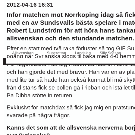
2012-04-16 16:31
Hur länge orkar Swärdh?
Under en längre tid har kritiken mot Kalmar FFs...
Inför matchen mot Norrköping idag så fick
Image:
med en av Sundsvalls bästa spelare i ma
Robert Lundström för att höra hans tanka
allsvenskan och den stundande matchen.
Bäst i stan efter sex...
Inte för att det kanske har så stor betydelse i...
Efter en start med två raka förluster så tog GIF Sun
Image:
Allsvenskan
Superettan
Landslag
Silly Season
poäng när Syrianska slogs tillbaka med 4-0 hem
AFC
AIK
DIF
Elfsborg
IFK Gbg
HBK
Hammarby
Häcken
J Sö
På högerbacken så tog Robert Lundström sina för
och han gjorde det med bravur. Han var en av pl
med lite tur så hade han också kunnat bli målskyt
från distans fick se bollen gå i ribban och istället t
Pa Dibba stötte in returen.
Exklusivt för matchdax så fick jag mig en pratst
svarade på några frågor.
Känns det som att de allsvenska nerverna börj