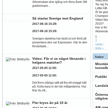
Vilka vin
Allsvenskan drar igång och förra årets SM
Tar sig S
guldvinnare...
Lyfter AI
Är du glad
Champio
Så startar Sverige mot England
Vilket St
2010?
2017-06-16 15:29
:
Har vi fö
2017-06-16 15:29
:
Allsvens
1
Sveriges startelva har läckt ut och först att
2
presentera den var Expressen. Här är den
nästa ›
förväntade...
sista »
Notiser
Video: Får vi se något liknande i
helgens matcher?
Misstän
tunnelb
2017-05-05 11:50
:
2017-05-05 11:50
:
Publikt
Det finns många sätt att fira ett snyggt mål
Landsla
på. Kolla bara in de här målgesterna. Hur
firar du ett...
Östersu
välgöre
Fler kryss än på 10 år
AIK-spe