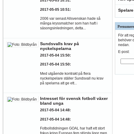
2017-05-05 10:51
:
2017-05-05 10:51
:
Spelare
2006 var senast Allsvenskan hade så
många kryssmatcher som han haft i
Prenumere
säsongsinledningen, detta...
För att re
behöver du
Sundsvalls krav på
nedan.
nyckelspelarna
E-post:
2017-05-04 15:50
:
2017-05-04 15:50
:
Med utgående kontrakt på flera
nyckelspelare ställer Sundsvall nu krav
på spelarna att ge ett...
Intresset för svensk fotboll växer
bland unga
2017-05-04 14:48
:
2017-05-04 14:48
:
Fotbollstidningen GOAL har haft ett stort
fokus kring Europas fem största ligor men