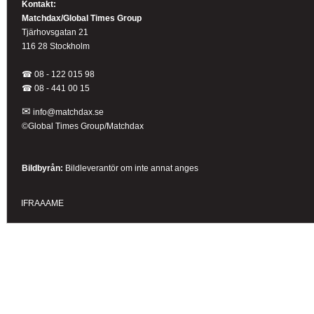
Kontakt:
Matchdax/Global Times Group
Tjärhovsgatan 21
116 28 Stockholm
☎ 08 - 122 015 98
☎
08 - 441 00 15
✉
info@matchdax.se
©Global Times Group/Matchdax
Bildbyrån:
B
ildleverantör om inte annat anges
IFRAAAME