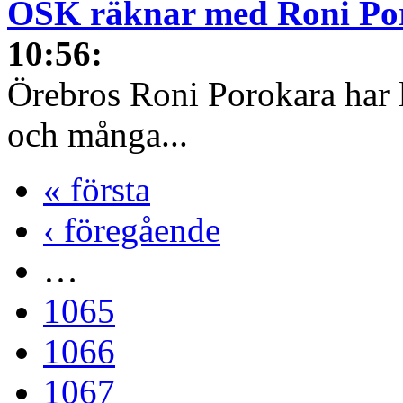
ÖSK räknar med Roni Por
10:56
:
Örebros Roni Porokara har 
och många...
« första
‹ föregående
…
1065
1066
1067