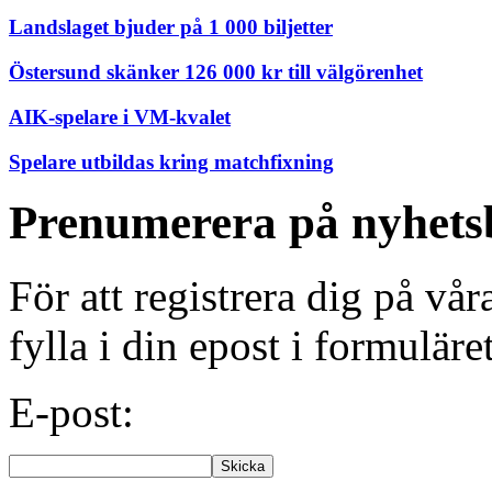
Landslaget bjuder på 1 000 biljetter
Östersund skänker 126 000 kr till välgörenhet
AIK-spelare i VM-kvalet
Spelare utbildas kring matchfixning
Prenumerera på nyhets
För att registrera dig på vå
fylla i din epost i formuläre
E-post: