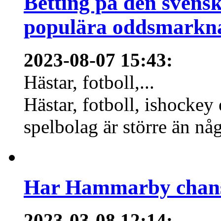
Betting på den svens
populära oddsmarknad
2023-08-07 15:43
:
Hästar, fotboll,...
Hästar, fotboll, ishockey
spelbolag är större än nå
Har Hammarby chans
2023-03-08 12:14
: