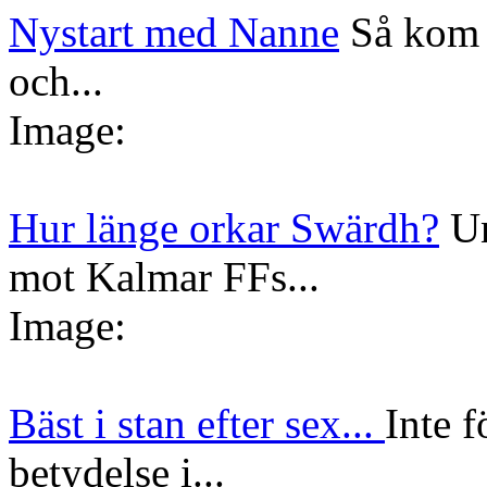
Nystart med Nanne
Så kom 
och...
Image:
Hur länge orkar Swärdh?
Un
mot Kalmar FFs...
Image:
Bäst i stan efter sex...
Inte f
betydelse i...