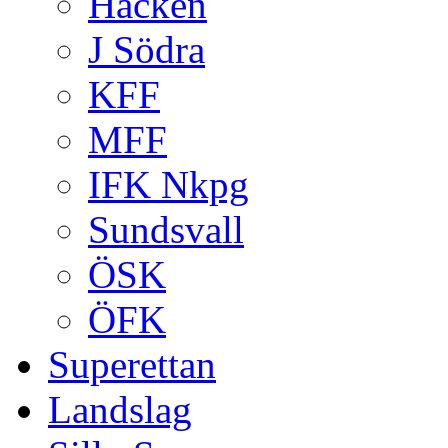
Häcken
J Södra
KFF
MFF
IFK Nkpg
Sundsvall
ÖSK
ÖFK
Superettan
Landslag