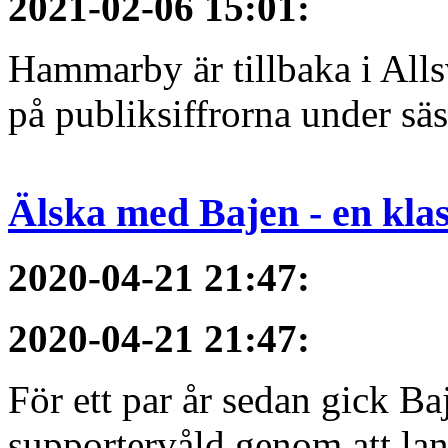
2021-02-06 15:01
:
Hammarby är tillbaka i All
på publiksiffrorna under sä
Älska med Bajen - en klass
2020-04-21 21:47
:
2020-04-21 21:47
:
För ett par år sedan gick B
supportervåld genom att lans