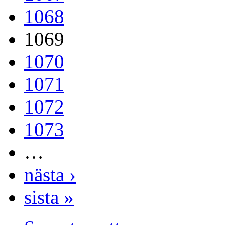
1068
1069
1070
1071
1072
1073
…
nästa ›
sista »