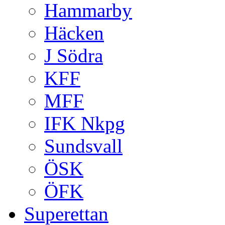
Hammarby
Häcken
J Södra
KFF
MFF
IFK Nkpg
Sundsvall
ÖSK
ÖFK
Superettan