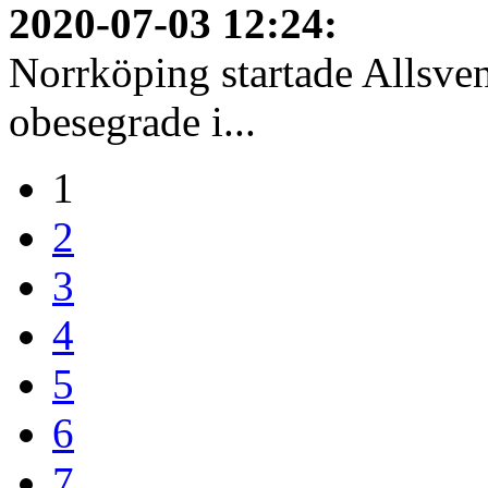
2020-07-03 12:24
:
Norrköping startade Allsven
obesegrade i...
1
2
3
4
5
6
7