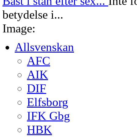
Bäst i stan efter sex...
Inte f
betydelse i...
Image:
Allsvenskan
AFC
AIK
DIF
Elfsborg
IFK Gbg
HBK