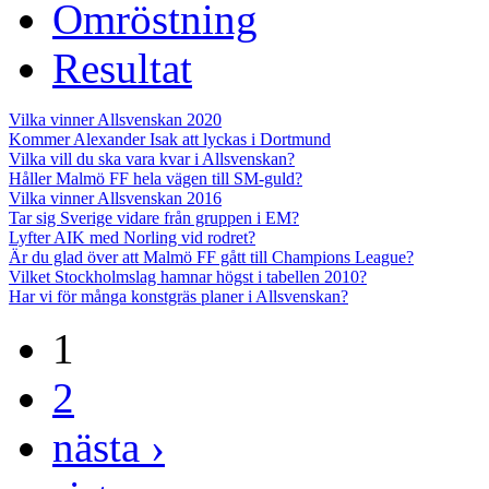
Omröstning
Resultat
Vilka vinner Allsvenskan 2020
Kommer Alexander Isak att lyckas i Dortmund
Vilka vill du ska vara kvar i Allsvenskan?
Håller Malmö FF hela vägen till SM-guld?
Vilka vinner Allsvenskan 2016
Tar sig Sverige vidare från gruppen i EM?
Lyfter AIK med Norling vid rodret?
Är du glad över att Malmö FF gått till Champions League?
Vilket Stockholmslag hamnar högst i tabellen 2010?
Har vi för många konstgräs planer i Allsvenskan?
1
2
nästa ›