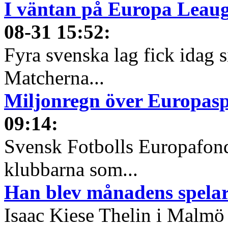
I väntan på Europa Leauge
08-31 15:52
:
Fyra svenska lag fick idag 
Matcherna...
Miljonregn över Europas
09:14
:
Svensk Fotbolls Europafond
klubbarna som...
Han blev månadens spelare
Isaac Kiese Thelin i Malmö 