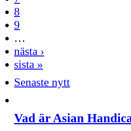
8
9
…
nästa ›
sista »
Senaste nytt
Vad är Asian Handica