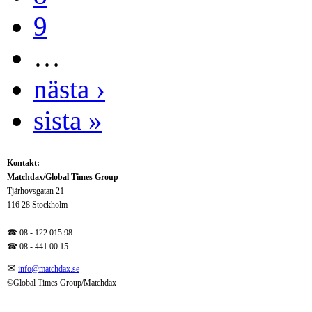
9
…
nästa ›
sista »
Kontakt:
Matchdax/Global Times Group
Tjärhovsgatan 21
116 28 Stockholm
☎ 08 - 122 015 98
☎
08 - 441 00 15
✉
info@matchdax.se
©Global Times Group/Matchdax