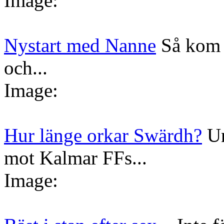
Image:
Nystart med Nanne
Så kom 
och...
Image:
Hur länge orkar Swärdh?
Un
mot Kalmar FFs...
Image: