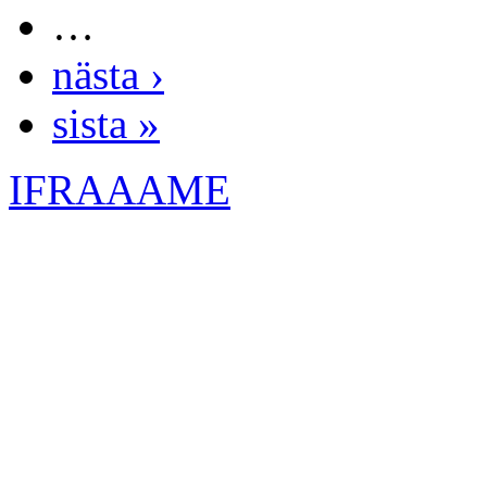
…
nästa ›
sista »
IFRAAAME