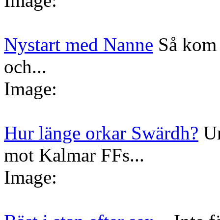
Image:
Nystart med Nanne
Så kom 
och...
Image:
Hur länge orkar Swärdh?
Un
mot Kalmar FFs...
Image: