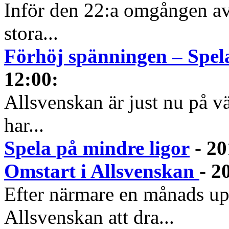
Inför den 22:a omgången av
stora...
Förhöj spänningen – Spel
12:00
:
Allsvenskan är just nu på vä
har...
Spela på mindre ligor
-
20
Omstart i Allsvenskan
-
2
Efter närmare en månads upp
Allsvenskan att dra...