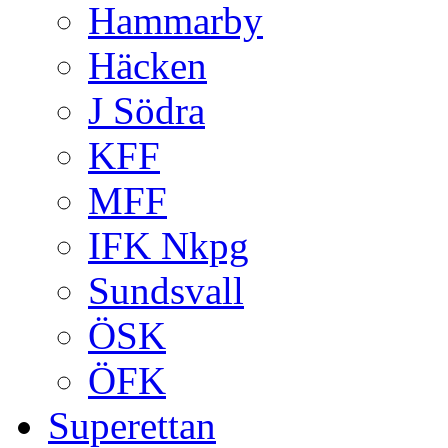
Hammarby
Häcken
J Södra
KFF
MFF
IFK Nkpg
Sundsvall
ÖSK
ÖFK
Superettan