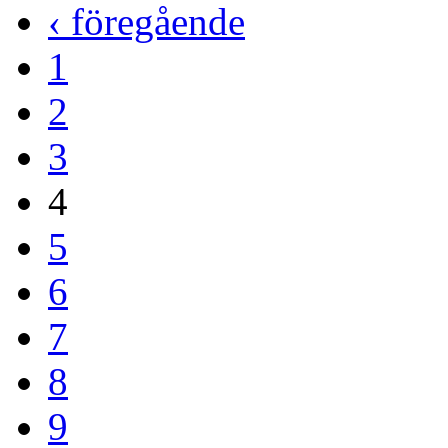
‹ föregående
1
2
3
4
5
6
7
8
9