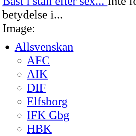
Bäst i stan efter sex...
Inte f
betydelse i...
Image:
Allsvenskan
AFC
AIK
DIF
Elfsborg
IFK Gbg
HBK