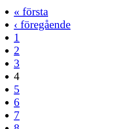
« första
‹ föregående
1
2
3
4
5
6
7
8