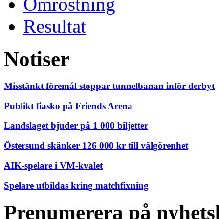
Omröstning
Resultat
Notiser
Misstänkt föremål stoppar tunnelbanan inför derbyt
Publikt fiasko på Friends Arena
Landslaget bjuder på 1 000 biljetter
Östersund skänker 126 000 kr till välgörenhet
AIK-spelare i VM-kvalet
Spelare utbildas kring matchfixning
Prenumerera på nyhets