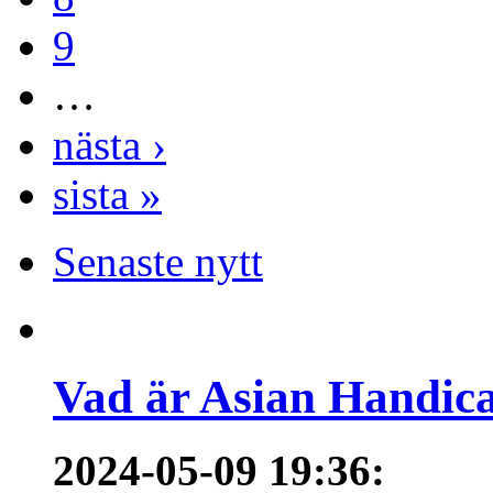
9
…
nästa ›
sista »
Senaste nytt
Vad är Asian Handica
2024-05-09 19:36
: