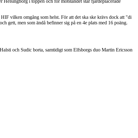
er Helsingborg i toppen och för motståndet står fjärdeplacerade
 HIF vilken omgång som helst. För att det ska ske krävs dock att "di
dat och gett, men som ändå befinner sig på en 4e plats med 16 poäng.
alsti och Sudic borta, samtidigt som Elfsborgs duo Martin Ericsson