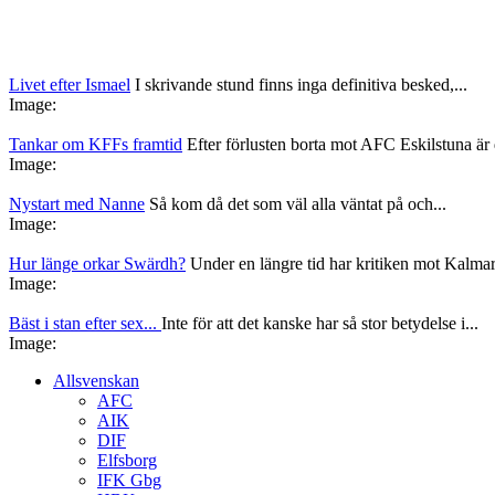
Livet efter Ismael
I skrivande stund finns inga definitiva besked,...
Image:
Tankar om KFFs framtid
Efter förlusten borta mot AFC Eskilstuna är d
Image:
Nystart med Nanne
Så kom då det som väl alla väntat på och...
Image:
Hur länge orkar Swärdh?
Under en längre tid har kritiken mot Kalmar
Image:
Bäst i stan efter sex...
Inte för att det kanske har så stor betydelse i...
Image:
Allsvenskan
AFC
AIK
DIF
Elfsborg
IFK Gbg