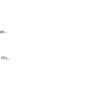
et...
 FFs...