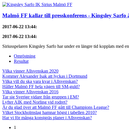
Malmö FF kallar till presskonferens - Kingsley Sarfo 
2017-06-22 13:44
:
2017-06-22 13:44
:
Siriusspelaren Kingsley Sarfo har under en längre tid kopplats med en 
Omröstning
Resultat
Vilka vinner Allsvenskan 2020
Kommer Alexander Isak att lyckas i Dortmund
Vilka vill du ska vara kvar i Allsvenskan?
Håller Malmö FF hela vägen till SM-guld?
Vilka vinner Allsvenskan 2016
Tar sig Sverige vidare från gruppen i EM?
Lyfter AIK med Norling vid rodret?
Är du glad över att Malmö FF gått till Champions League?
Vilket Stockholmslag hamnar högst i tabellen 2010?
Har vi för många konstgräs planer i Allsvenskan?
1