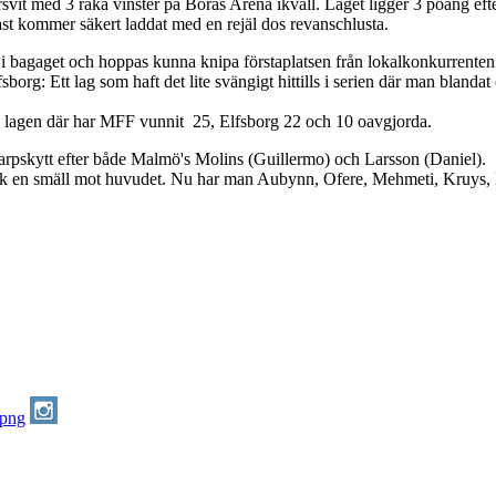
svit med 3 raka vinster på Borås Arena ikväll. Laget ligger 3 poäng eft
st kommer säkert laddat med en rejäl dos revanschlusta.
r i bagaget och hoppas kunna knipa förstaplatsen från lokalkonkurrenten
fsborg: Ett lag som haft det lite svängigt hittills i serien där man blan
n lagen där har MFF vunnit 25, Elfsborg 22 och 10 oavgjorda.
arpskytt efter både Malmö's Molins (Guillermo) och Larsson (Daniel).
ck en smäll mot huvudet. Nu har man Aubynn, Ofere, Mehmeti, Kruys, H