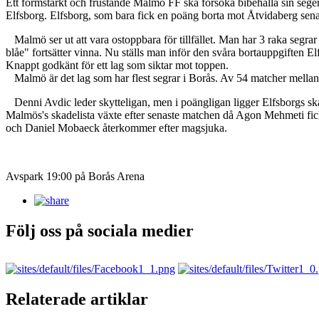
Ett formstarkt och frustande Malmö FF ska försöka bibehålla sin seger
Elfsborg. Elfsborg, som bara fick en poäng borta mot Åtvidaberg sena
Malmö ser ut att vara ostoppbara för tillfället. Man har 3 raka segra
blåe" fortsätter vinna. Nu ställs man inför den svåra bortauppgiften El
Knappt godkänt för ett lag som siktar mot toppen.
Malmö är det lag som har flest segrar i Borås. Av 54 matcher mella
Denni Avdic leder skytteligan, men i poängligan ligger Elfsborgs sk
Malmös's skadelista växte efter senaste matchen då Agon Mehmeti fi
och Daniel Mobaeck återkommer efter magsjuka.
Avspark 19:00 på Borås Arena
Följ oss på sociala medier
Relaterade artiklar