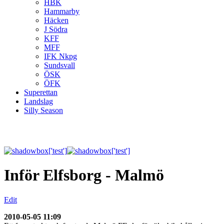
HBK
Hammarby
Häcken
J Södra
KFF
MFF
IFK Nkpg
Sundsvall
ÖSK
ÖFK
Superettan
Landslag
Silly Season
Inför Elfsborg - Malmö
Edit
2010-05-05 11:09