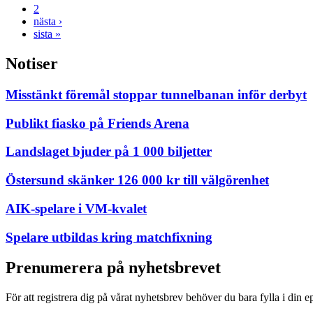
2
nästa ›
sista »
Notiser
Misstänkt föremål stoppar tunnelbanan inför derbyt
Publikt fiasko på Friends Arena
Landslaget bjuder på 1 000 biljetter
Östersund skänker 126 000 kr till välgörenhet
AIK-spelare i VM-kvalet
Spelare utbildas kring matchfixning
Prenumerera på nyhetsbrevet
För att registrera dig på vårat nyhetsbrev behöver du bara fylla i din e