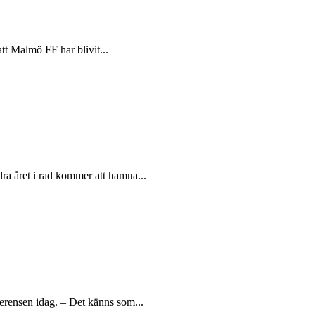
tt Malmö FF har blivit...
ra året i rad kommer att hamna...
erensen idag. – Det känns som...