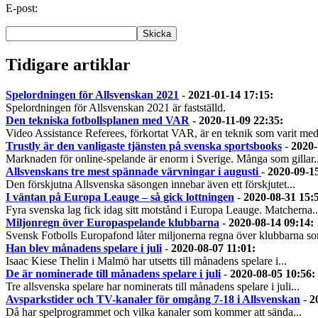
E-post:
Tidigare artiklar
Spelordningen för Allsvenskan 2021
-
2021-01-14 17:15
:
Spelordningen för Allsvenskan 2021 är fastställd.
Den tekniska fotbollsplanen med VAR
-
2020-11-09 22:35
:
Video Assistance Referees, förkortat VAR, är en teknik som varit med
Trustly är den vanligaste tjänsten på svenska sportsbooks
-
2020-
Marknaden för online-spelande är enorm i Sverige. Många som gillar..
Allsvenskans tre mest spännade värvningar i augusti
-
2020-09-1
Den förskjutna Allsvenska säsongen innebar även ett förskjutet...
I väntan på Europa Leauge – så gick lottningen
-
2020-08-31 15:
Fyra svenska lag fick idag sitt motstånd i Europa Leauge. Matcherna..
Miljonregn över Europaspelande klubbarna
-
2020-08-14 09:14
:
Svensk Fotbolls Europafond låter miljonerna regna över klubbarna so
Han blev månadens spelare i juli
-
2020-08-07 11:01
:
Isaac Kiese Thelin i Malmö har utsetts till månadens spelare i...
De är nominerade till månadens spelare i juli
-
2020-08-05 10:56
:
Tre allsvenska spelare har nominerats till månadens spelare i juli...
Avsparkstider och TV-kanaler för omgång 7-18 i Allsvenskan
-
2
Då har spelprogrammet och vilka kanaler som kommer att sända...