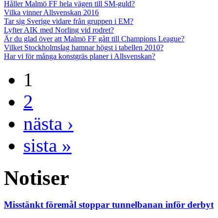
Håller Malmö FF hela vägen till SM-guld?
Vilka vinner Allsvenskan 2016
Tar sig Sverige vidare från gruppen i EM?
Lyfter AIK med Norling vid rodret?
Är du glad över att Malmö FF gått till Champions League?
Vilket Stockholmslag hamnar högst i tabellen 2010?
Har vi för många konstgräs planer i Allsvenskan?
1
2
nästa ›
sista »
Notiser
Misstänkt föremål stoppar tunnelbanan inför derbyt