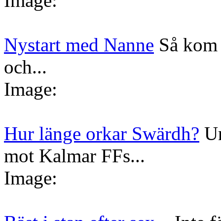
Image:
Nystart med Nanne
Så kom 
och...
Image:
Hur länge orkar Swärdh?
Un
mot Kalmar FFs...
Image: