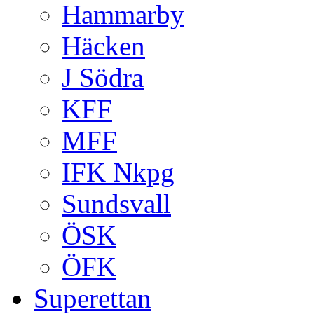
Hammarby
Häcken
J Södra
KFF
MFF
IFK Nkpg
Sundsvall
ÖSK
ÖFK
Superettan