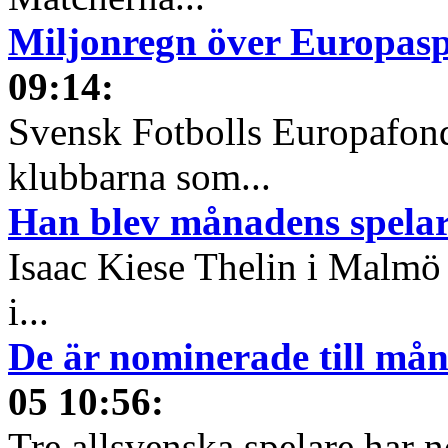
Miljonregn över Europas
09:14
:
Svensk Fotbolls Europafond
klubbarna som...
Han blev månadens spelare
Isaac Kiese Thelin i Malmö 
i...
De är nominerade till måna
05 10:56
:
Tre allsvenska spelare har n