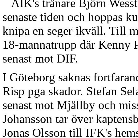
AIK's tränare Björn Wesstr
senaste tiden och hoppas ku
knipa en seger ikväll. Till 
18-mannatrupp där Kenny Pav
senast mot DIF.
I Göteborg saknas fortfara
Risp pga skador. Stefan Sela
senast mot Mjällby och mi
Johansson tar över kaptensbi
Jonas Olsson till IFK's hem