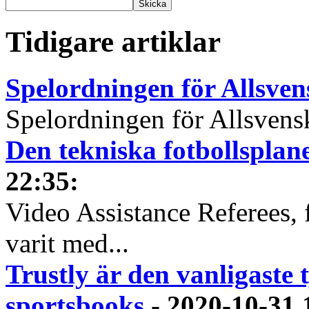
Tidigare artiklar
Spelordningen för Allsve
Spelordningen för Allsvensk
Den tekniska fotbollspla
22:35
:
Video Assistance Referees, 
varit med...
Trustly är den vanligaste 
sportsbooks
-
2020-10-31 