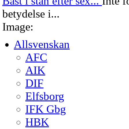
Bäst i stan efter sex...
Inte f
betydelse i...
Image:
Allsvenskan
AFC
AIK
DIF
Elfsborg
IFK Gbg
HBK