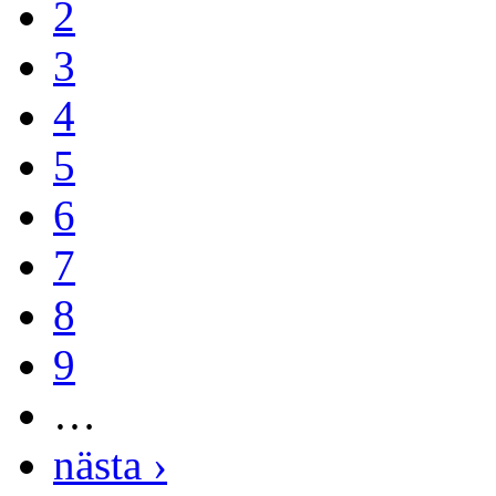
2
3
4
5
6
7
8
9
…
nästa ›