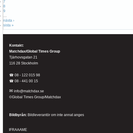
7
8
9
…
nästa ›
sista »
Kontakt:
Matchdax/Global Times Group
Tjärhovsgatan 21
116 28 Stockholm
☎ 08 - 122 015 98
☎
08 - 441 00 15
✉
info@matchdax.se
©Global Times Group/Matchdax
Bildbyrån:
B
ildleverantör om inte annat anges
IFRAAAME