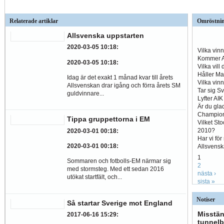
Relaterade artiklar
Omröstni
Allsvenska uppstarten
2020-03-05 10:18
:
Vilka vin
Kommer Al
2020-03-05 10:18
:
Vilka vill
Håller Ma
Idag är det exakt 1 månad kvar till årets
Vilka vin
Allsvenskan drar igång och förra årets SM
Tar sig S
guldvinnare...
Lyfter AI
Är du glad
Champio
Tippa gruppettorna i EM
Vilket St
2010?
2020-03-01 00:18
:
Har vi fö
2020-03-01 00:18
:
Allsvens
1
Sommaren och fotbolls-EM närmar sig
2
med stormsteg. Med ett sedan 2016
nästa ›
utökat startfält, och...
sista »
Notiser
Så startar Sverige mot England
Misstän
2017-06-16 15:29
:
tunnelb