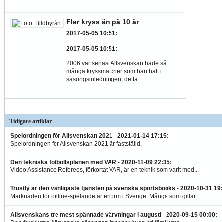
Fler kryss än på 10 år
2017-05-05 10:51
:
2017-05-05 10:51
:
2006 var senast Allsvenskan hade så
många kryssmatcher som han haft i
säsongsinledningen, detta...
Tidigare artiklar
Spelordningen för Allsvenskan 2021
-
2021-01-14 17:15
:
Spelordningen för Allsvenskan 2021 är fastställd.
Den tekniska fotbollsplanen med VAR
-
2020-11-09 22:35
:
Video Assistance Referees, förkortat VAR, är en teknik som varit med...
Trustly är den vanligaste tjänsten på svenska sportsbooks
-
2020-10-31 19
Marknaden för online-spelande är enorm i Sverige. Många som gillar...
Allsvenskans tre mest spännade värvningar i augusti
-
2020-09-15 00:00
: