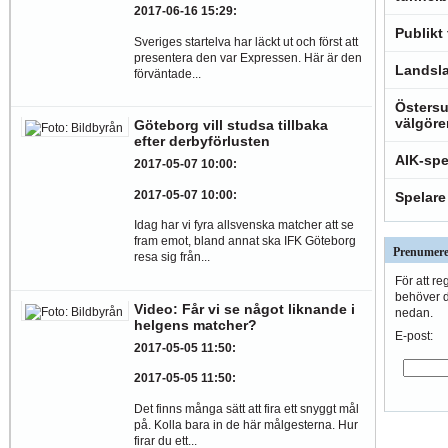
2017-06-16 15:29
:
Publikt
Sveriges startelva har läckt ut och först att
presentera den var Expressen. Här är den
Landsla
förväntade...
Östersu
välgöre
Göteborg vill studsa tillbaka
efter derbyförlusten
AIK-spe
2017-05-07 10:00
:
2017-05-07 10:00
:
Spelare
Idag har vi fyra allsvenska matcher att se
fram emot, bland annat ska IFK Göteborg
Prenumere
resa sig från...
För att re
behöver du
Video: Får vi se något liknande i
nedan.
helgens matcher?
E-post:
2017-05-05 11:50
:
2017-05-05 11:50
:
Det finns många sätt att fira ett snyggt mål
på. Kolla bara in de här målgesterna. Hur
firar du ett...