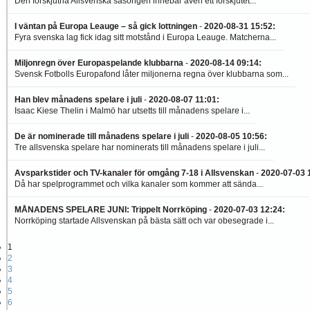
Den förskjutna Allsvenska säsongen innebar även ett förskjutet...
I väntan på Europa Leauge – så gick lottningen
-
2020-08-31 15:52
:
Fyra svenska lag fick idag sitt motstånd i Europa Leauge. Matcherna...
Miljonregn över Europaspelande klubbarna
-
2020-08-14 09:14
:
Svensk Fotbolls Europafond låter miljonerna regna över klubbarna som...
Han blev månadens spelare i juli
-
2020-08-07 11:01
:
Isaac Kiese Thelin i Malmö har utsetts till månadens spelare i...
De är nominerade till månadens spelare i juli
-
2020-08-05 10:56
:
Tre allsvenska spelare har nominerats till månadens spelare i juli...
Avsparkstider och TV-kanaler för omgång 7-18 i Allsvenskan
-
2020-07-03 
Då har spelprogrammet och vilka kanaler som kommer att sända...
MÅNADENS SPELARE JUNI: Trippelt Norrköping
-
2020-07-03 12:24
:
Norrköping startade Allsvenskan på bästa sätt och var obesegrade i...
1
2
3
4
5
6