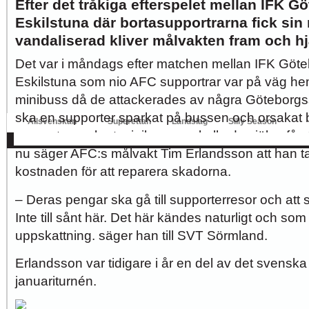
Efter det tråkiga efterspelet mellan IFK 
Eskilstuna där bortasupportrarna fick sin
Hur länge orkar Swärdh?
Under en längre tid har kritiken mot Kalmar FFs...
Image:
vandaliserad kliver målvakten fram och hj
Det var i måndags efter matchen mellan IFK Göt
Eskilstuna som nio AFC supportrar var på väg hem t
Bäst i stan efter sex...
Inte för att det kanske har så stor betydelse i...
minibuss då de attackerades av några Göteborgs
Image:
ska en supporter sparkat på bussen och orsakat 
Allsvenskan
Superettan
Landslag
Silly Season
supportrarna hyrt minibussen skulle de själva få s
AFC
AIK
DIF
Elfsborg
IFK Gbg
HBK
Hammarby
Häcken
J Sö
nu säger AFC:s målvakt Tim Erlandsson att han tar
kostnaden för att reparera skadorna.
– Deras pengar ska gå till supporterresor och att st
Inte till sånt här. Det här kändes naturligt och som e
uppskattning. säger han till SVT Sörmland.
Erlandsson var tidigare i år en del av det svensk
januariturnén.